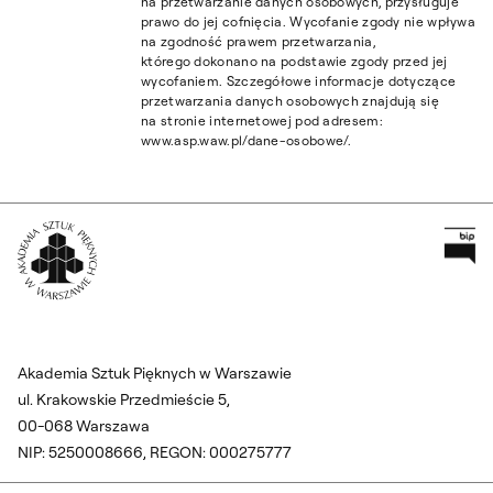
na przetwarzanie danych osobowych, przysługuje
prawo do jej cofnięcia. Wycofanie zgody nie wpływa
na zgodność prawem przetwarzania,
którego dokonano na podstawie zgody przed jej
wycofaniem. Szczegółowe informacje dotyczące
przetwarzania danych osobowych znajdują się
na stronie internetowej pod adresem:
www.asp.waw.pl/dane-osobowe/.
Pr
Wróć na Stronę Główną
Akademia Sztuk Pięknych w Warszawie
ul. Krakowskie Przedmieście 5,
00-068 Warszawa
NIP: 5250008666, REGON: 000275777