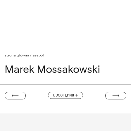
Przejdź do wyszukiwarki
Przejdź do treści
strona główna
/
zespół
Marek Mossakowski
IWONA CHOD
UDOSTĘPNIJ
ANNA TUREK