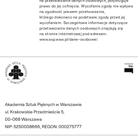
na przetwarzanie danych osobowych, przysługuje
prawo do jej cofnięcia. Wycofanie zgody nie wpływa
na zgodność prawem przetwarzania,
którego dokonano na podstawie zgody przed jej
wycofaniem. Szczegółowe informacje dotyczące
przetwarzania danych osobowych znajdują się
na stronie internetowej pod adresem:
www.asp.waw.pl/dane-osobowe/.
Pr
Wróć na Stronę Główną
Akademia Sztuk Pięknych w Warszawie
ul. Krakowskie Przedmieście 5,
00-068 Warszawa
NIP: 5250008666, REGON: 000275777