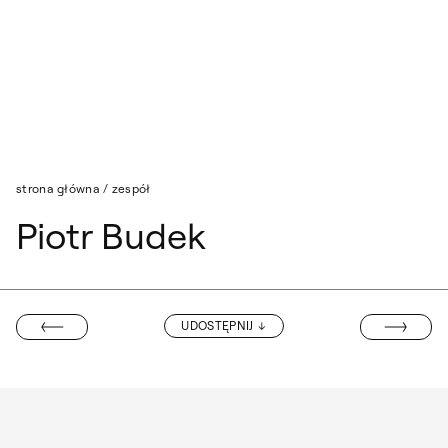
Przejdź do wyszukiwarki
Przejdź do treści
strona główna
/
zespół
Piotr Budek
JOANNA RODZ
UDOSTĘPNIJ
 CHMIELEWSKI