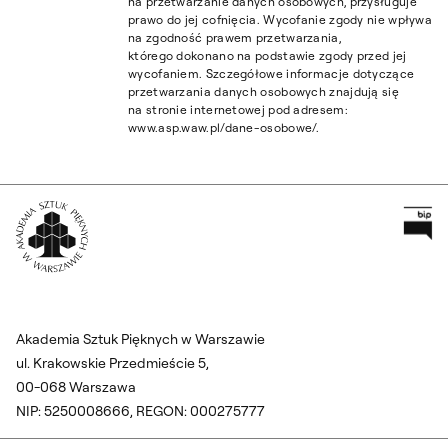
na przetwarzanie danych osobowych, przysługuje
prawo do jej cofnięcia. Wycofanie zgody nie wpływa
na zgodność prawem przetwarzania,
którego dokonano na podstawie zgody przed jej
wycofaniem. Szczegółowe informacje dotyczące
przetwarzania danych osobowych znajdują się
na stronie internetowej pod adresem:
www.asp.waw.pl/dane-osobowe/.
Pr
Wróć na Stronę Główną
Akademia Sztuk Pięknych w Warszawie
ul. Krakowskie Przedmieście 5,
00-068 Warszawa
NIP: 5250008666, REGON: 000275777