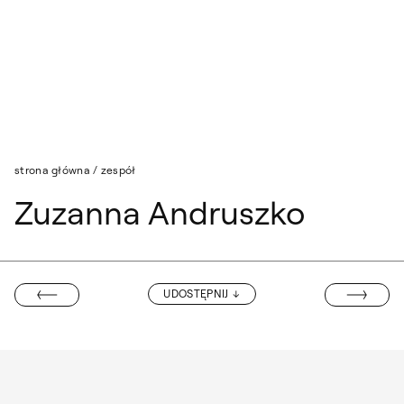
Przejdź do wyszukiwarki
Przejdź do treści
strona główna
/
zespół
Zuzanna Andruszko
KALINA GAŁE
UDOSTĘPNIJ
 BRZOZOWSKI