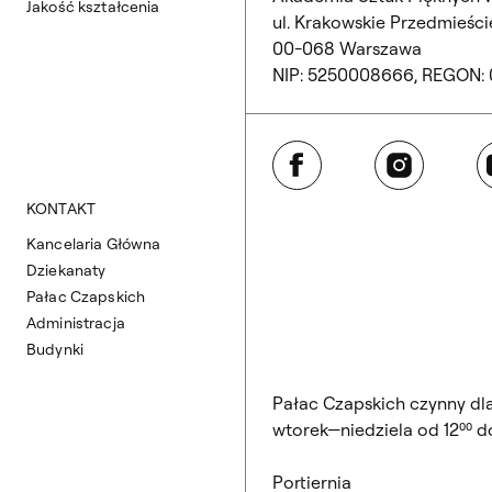
Jakość kształcenia
ul. Krakowskie Przedmieście
00-068 Warszawa
NIP: 5250008666, REGON:
Facebook
Instagram
Y
KONTAKT
Kancelaria Główna
Dziekanaty
Pałac Czapskich
Administracja
Budynki
Pałac Czapskich czynny dl
wtorek—niedziela od 12⁰⁰ do
Portiernia