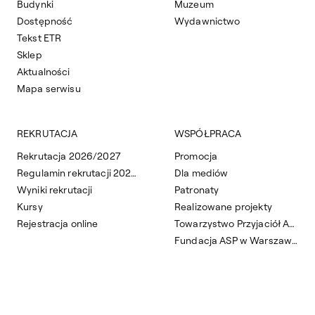
Budynki
Muzeum
Dostępność
Wydawnictwo
Tekst ETR
Sklep
Aktualności
Mapa serwisu
REKRUTACJA
WSPÓŁPRACA
Rekrutacja 2026/2027
Promocja
Regulamin rekrutacji 2026/2027
Dla mediów
Wyniki rekrutacji
Patronaty
Kursy
Realizowane projekty
Rejestracja online
Towarzystwo Przyjaciół ASP
Fundacja ASP w Warszawie