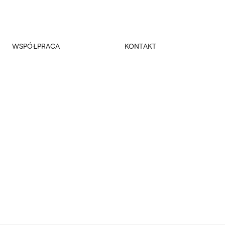
WSPÓŁPRACA
KONTAKT
Promocja
Kancelaria Główna
Dla mediów
Dziekanaty
Patronaty
Pałac Czapskich
Realizowane projekty
Administracja
Towarzystwo Przyjaciół ASP
Budynki
Fundacja ASP w Warszawie