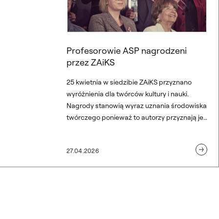
Profesorowie ASP nagrodzeni
przez ZAiKS
25 kwietnia w siedzibie ZAiKS przyznano
wyróżnienia dla twórców kultury i nauki.
Nagrody stanowią wyraz uznania środowiska
twórczego ponieważ to autorzy przyznają je
autorom. Na sobotniej gali nagrodę za
wybitne osiągnięcia w dziedzinie sztuk
27.04.2026
wizualnych otrzymała prof. Ewa Walawska –
wieloletnia wykładowczyni na Wydziale
Grafiki, zaś nagrodę „Sprzyjamy Wyobraźni”
za dojrzałe i kreatywne podejście do sztuki,
otrzymał prof. Artur Krajewski z Wydziału
Konserwacji i Restauracji Dzieł Sztuki.