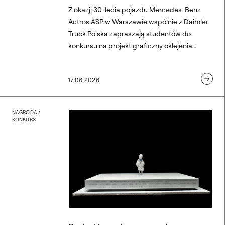
Z okazji 30-lecia pojazdu Mercedes-Benz
Actros ASP w Warszawie wspólnie z Daimler
Truck Polska zapraszają studentów do
konkursu na projekt graficzny oklejenia
kabiny ciężarówki Actros. EDIT: Nabór prac
do konkursu został przedłużony do 30
17.06.2026
czerwca.
u Różnorodności Językowej 
Podwójny sukces zespołu
NAGRODA /
KONKURS