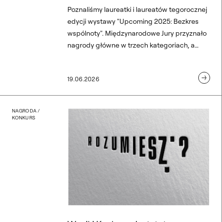
Poznaliśmy laureatki i laureatów tegorocznej
edycji wystawy "Upcoming 2025: Bezkres
wspólnoty". Międzynarodowe Jury przyznało
nagrody główne w trzech kategoriach, a
własnych wyborów dokonały także Muzeum
Akademii Sztuk Pięknych w Warszawie oraz
19.06.2026
Samorząd Studencki. Wyróżnione prace
prezentują różnorodne postawy artystyczne,
projektowe i badawcze, podejmując
Wyniki Konkursu Instytut
NAGRODA /
aktualne tematy społeczne i kulturowe.
KONKURS