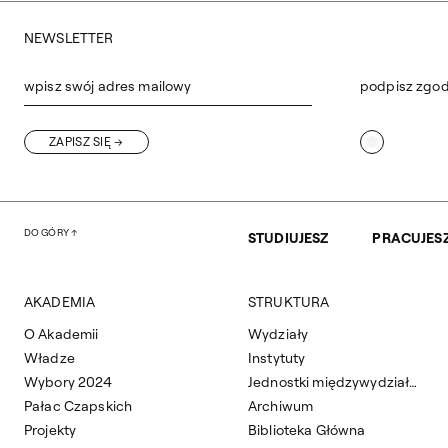
NEWSLETTER
wpisz swój adres mailowy
podpisz zgo
ZAPISZ SIĘ
DO GÓRY
STUDIUJESZ
PRACUJES
AKADEMIA
STRUKTURA
O Akademii
Wydziały
Władze
Instytuty
Wybory 2024
Jednostki międzywydziałowe
Pałac Czapskich
Archiwum
Projekty
Biblioteka Główna