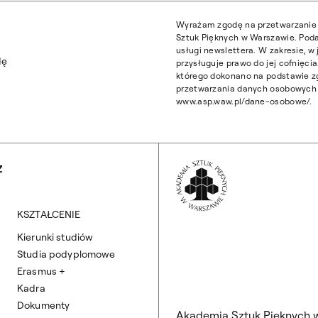
Wyrażam zgodę na przetwarzanie 
Sztuk Pięknych w Warszawie. Poda
usługi newslettera. W zakresie, 
dę
przysługuje prawo do jej cofnięc
którego dokonano na podstawie z
przetwarzania danych osobowych z
www.asp.waw.pl/dane-osobowe/.
Wróć na Stronę 
Z
KSZTAŁCENIE
Kierunki studiów
Studia podyplomowe
Erasmus +
Kadra
Dokumenty
Akademia Sztuk Pięknych 