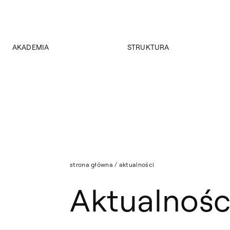
AKADEMIA
STRUKTURA
Lista: Aktualności
O Akademii
Wydziały
Władze
Instytuty
Wybory 2024
Jednostki międzywydziałowe
Pałac Czapskich
Archiwum
Projekty
Biblioteka Główna
Budynki
Muzeum
Dostępność
Wydawnictwo
Tekst ETR
strona główna
/
aktualności
Sklep
Aktualności
Aktualnośc
Mapa serwisu