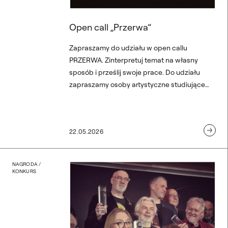
Open call „Przerwa”
Zapraszamy do udziału w open callu
PRZERWA. Zinterpretuj temat na własny
sposób i prześlij swoje prace. Do udziału
zapraszamy osoby artystyczne studiujące
na: III roku studiów licencjackich, studiach II
stopnia, III–V roku jednolitych studiów
magisterskich. Na wydziałach: Grafiki,
22.05.2026
Malarstwa, Rzeźby, Sztuki Mediów Akademii
Sztuk Pięknych w Warszawie. Open call
skierowany jest także do absolwentek i
ec ’56
Profesorowie ASP nagrodz
NAGRODA /
absolwentów tych kierunków z roczników
KONKURS
2023–2025.