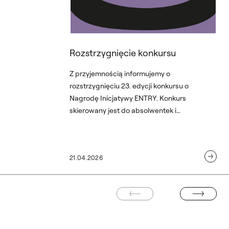
Rozstrzygnięcie konkursu
Z przyjemnością informujemy o
rozstrzygnięciu 23. edycji konkursu o
Nagrodę Inicjatywy ENTRY. Konkurs
skierowany jest do absolwentek i
absolwentów studiów magisterskich
Akademii Sztuk Pięknych w Warszawie, a
jego celem jest umożliwienie realizacji
21.04.2026
planów twórczych w okresie 12 miesięcy od
uzyskania nagrody.
POPRZEDNIA STRONA
NASTĘPNA STR