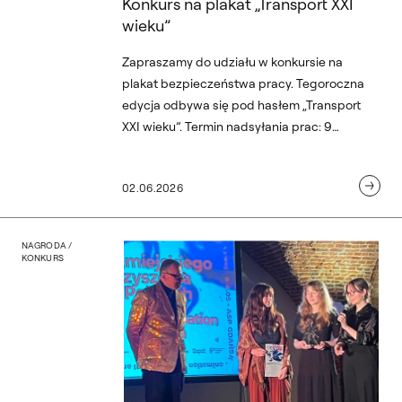
Konkurs na plakat „Transport XXI
wieku”
Zapraszamy do udziału w konkursie na
plakat bezpieczeństwa pracy. Tegoroczna
edycja odbywa się pod hasłem „Transport
XXI wieku”. Termin nadsyłania prac: 9
czerwca 2026 r.
02.06.2026
Animation SLAM – nagrod
NAGRODA /
KONKURS