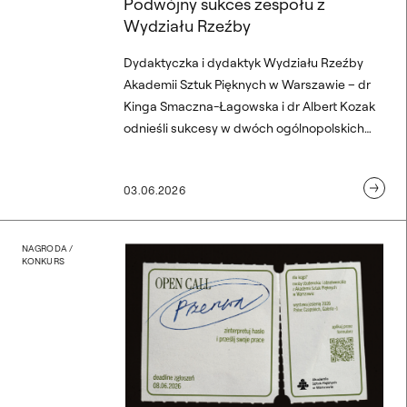
Podwójny sukces zespołu z
Wydziału Rzeźby
Dydaktyczka i dydaktyk Wydziału Rzeźby
Akademii Sztuk Pięknych w Warszawie – dr
Kinga Smaczna-Łagowska i dr Albert Kozak
odnieśli sukcesy w dwóch ogólnopolskich
konkursach na projekty pomników. Ich prace
zostały najwyżej ocenione przez sądy
03.06.2026
konkursowe w Poznaniu i Kielcach.
Wyniki konkursu
Open call „Przerwa”
NAGRODA /
KONKURS