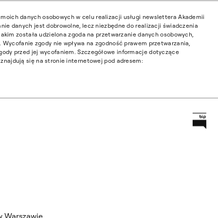
moich danych osobowych w celu realizacji usługi newslettera Akademii
nie danych jest dobrowolne, lecz niezbędne do realizacji świadczenia
w jakim została udzielona zgoda na przetwarzanie danych osobowych,
ia. Wycofanie zgody nie wpływa na zgodność prawem przetwarzania,
gody przed jej wycofaniem. Szczegółowe informacje dotyczące
najdują się na stronie internetowej pod adresem:
Prz
Główną
w Warszawie