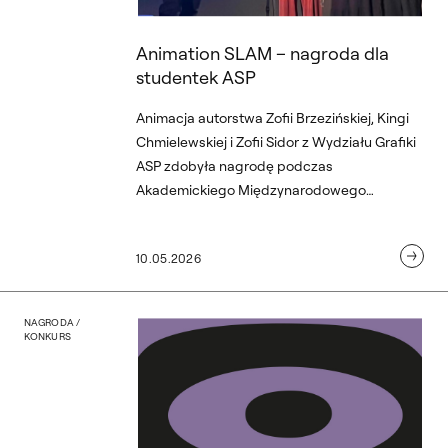
Animation SLAM – nagroda dla
studentek ASP
Animacja autorstwa Zofii Brzezińskiej, Kingi
Chmielewskiej i Zofii Sidor z Wydziału Grafiki
ASP zdobyła nagrodę podczas
Akademickiego Międzynarodowego
Festiwalu Animacji Żywej – Animation SLAM w
Gdańsku. Tegorocznym motywem
10.05.2026
przewodnim wydarzenia było hasło „Widzę
jutro”.
eni przez ZAiKS
Rozstrzygnięcie konkursu
NAGRODA /
KONKURS