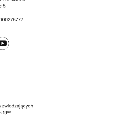
 5,
 000275777
ouTube
a zwiedzających
 19⁰⁰