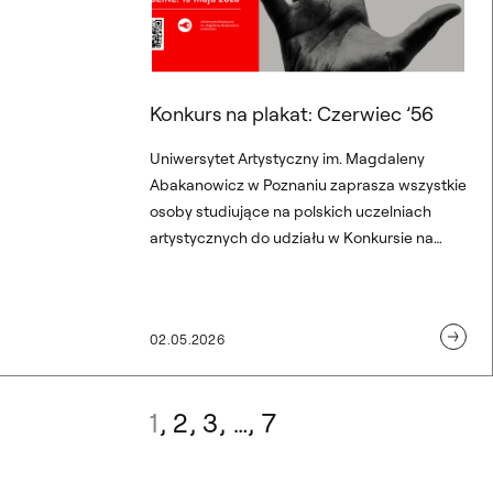
Konkurs na plakat: Czerwiec ’56
Uniwersytet Artystyczny im. Magdaleny
Abakanowicz w Poznaniu zaprasza wszystkie
osoby studiujące na polskich uczelniach
artystycznych do udziału w Konkursie na
plakat: "Czerwiec ’56. Plakat jako głos
pamięci". Termin nadsyłania zgłoszeń upływa
15 maja 2026.
02.05.2026
1
2
3
…
7