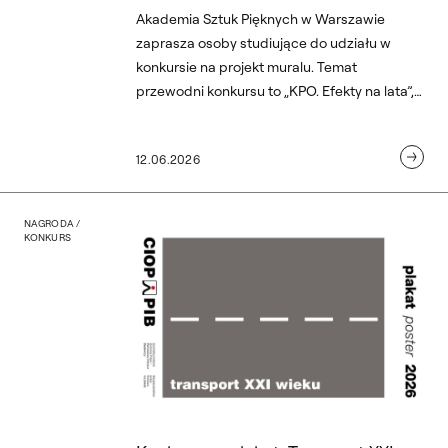
Akademia Sztuk Pięknych w Warszawie
zaprasza osoby studiujące do udziału w
konkursie na projekt muralu. Temat
przewodni konkursu to „KPO. Efekty na lata”,
czyli szeroko rozumiane rezultaty wdrażania
Krajowego Planu Odbudowy, zarówno w
12.06.2026
wymiarze infrastrukturalnym, jak i
społecznym. Termin nadsyłania prac został
przedłużony do 31 lipca.
Rzeczypospolitej
 z Wydziału Rzeźby
Konkurs na plakat „Transp
NAGRODA /
KONKURS