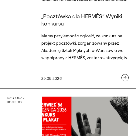
„Pocztówka dla HERMÈS” Wyniki
konkursu
Mamy przyjemność ogłosić, że konkurs na
projekt pocztówki, zorganizowany przez
Akademię Sztuk Pięknych w Warszawie we
współpracy z HERMÈS, został rozstrzygnięty.
29.05.2026
Konkurs na plakat: Czerwi
NAGRODA /
KONKURS