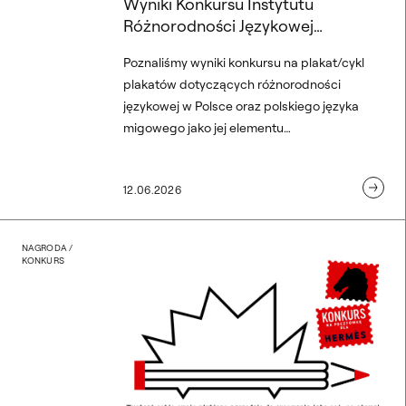
Wyniki Konkursu Instytutu
Różnorodności Językowej
Rzeczypospolitej
Poznaliśmy wyniki konkursu na plakat/cykl
plakatów dotyczących różnorodności
językowej w Polsce oraz polskiego języka
migowego jako jej elementu
zorganizowanego przez Instytut
Różnorodności Językowej Rzeczypospolitej.
12.06.2026
Do konkursu, skierowanego do studentek i
studentów Pracowni Plakatu i Grafiki
Wydawniczej prof. Lecha Majewskiego na
„Pocztówka dla HERMÈS” 
NAGRODA /
Wydziale Grafiki ASP, zgłoszono 15 zestawów
KONKURS
prac. Jury wyłoniło laureatów oraz przyznało
wyróżnienia za najciekawsze interpretacje
tematu różnorodności językowej.