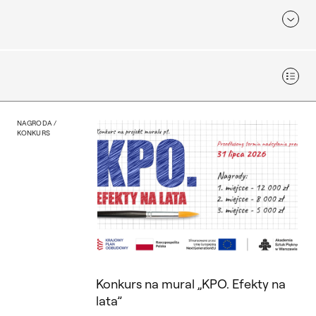
Widok
 studentów
Konkurs na mural „KPO. Ef
NAGRODA /
KONKURS
Konkurs na mural „KPO. Efekty na
lata”