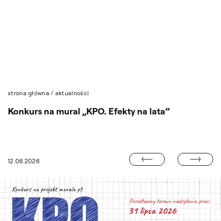
Przejdź do wyszukiwarki
Przejdź do treści
strona główna
/
aktualności
Konkurs na mural „KPO. Efekty na lata”
WYNIKI KONKU
12.06.2026
PO CO POEZJA 2