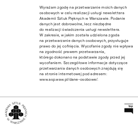
Wyrażam zgodę na przetwarzanie moich danych
osobowych w celu realizacji usługi newslettera
Akademii Sztuk Pięknych w Warszawie. Podanie
danych jest dobrowolne, lecz niezbędne
do realizacji świadczenia usługi newslettera.
W zakresie, w jakim została udzielona zgoda
na przetwarzanie danych osobowych, przysługuje
prawo do jej cofnięcia. Wycofanie zgody nie wpływa
na zgodność prawem przetwarzania,
którego dokonano na podstawie zgody przed jej
wycofaniem. Szczegółowe informacje dotyczące
przetwarzania danych osobowych znajdują się
na stronie internetowej pod adresem:
www.asp.waw.pl/dane-osobowe/.
Pr
Wróć na Stronę Główną