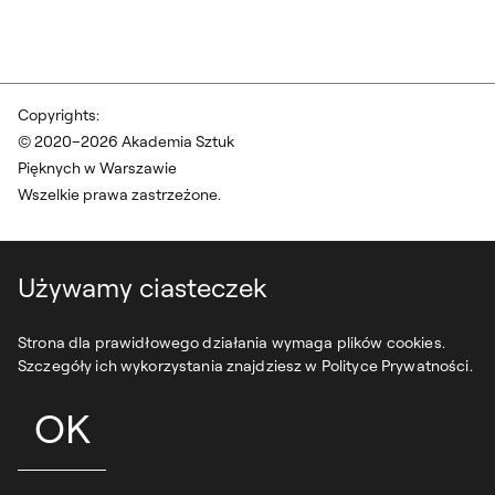
Copyrights:
© 2020–2026 Akademia Sztuk
Pięknych w Warszawie
Wszelkie prawa zastrzeżone.
Używamy ciasteczek
Strona dla prawidłowego działania wymaga plików cookies.
Szczegóły ich wykorzystania znajdziesz w Polityce Prywatności.
OK
projekt:
syfonstudio
development:
owls department
DO G