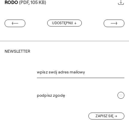
RODO
(PDF, 105 KB)
WYNIKI KONKU
UDOSTĘPNIJ
O CO POEZJA 2
NEWSLETTER
wpisz swój adres mailowy
podpisz zgodę
ZAPISZ SIĘ