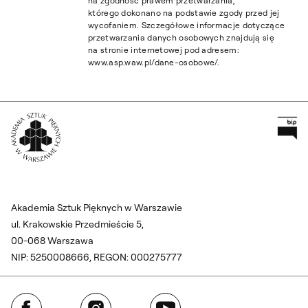
na zgodność prawem przetwarzania,
którego dokonano na podstawie zgody przed jej
wycofaniem. Szczegółowe informacje dotyczące
przetwarzania danych osobowych znajdują się
na stronie internetowej pod adresem:
www.asp.waw.pl/dane-osobowe/.
Pr
Wróć na Stronę Główną
Akademia Sztuk Pięknych w Warszawie
ul. Krakowskie Przedmieście 5,
00-068 Warszawa
NIP: 5250008666, REGON: 000275777
Facebook
Instagram
YouTube