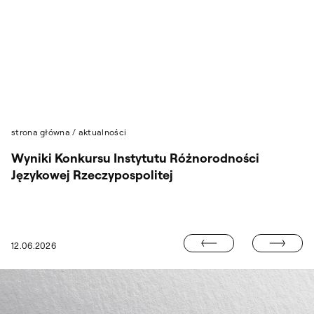
Przejdź do wyszukiwarki
Przejdź do treści
strona główna
/
aktualności
Wyniki Konkursu Instytutu Różnorodności
Językowej Rzeczypospolitej
ART FOR DEM
12.06.2026
KONKURS NA MURAL „KPO. EFEKTY NA LATA”