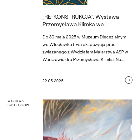
„RE-KONSTRUKCJA”. Wystawa
Przemysława Klimka we
Włocławku
Do 30 maja 2025 w Muzeum Diecezjalnym
we Włocławku trwa ekspozycja prac
związanego z Wydziałem Malarstwa ASP w
Warszawie dra Przemysława Klimka. Na
wystawie „RE-KONSTRUKCJA” można
zobaczyć obrazy w technice olejnej grafiki,
22.05.2025
rysunki i prace na papierze, a także model
strukturalny katedry we Włocławku,
wskrzeszający wizerunek Bazyliki
ałów Grafiki ASP w Gdańsk
womira Marca w Muzeum Nar
„Skraj/Am Rand”. Wystaw
WYSTAWA
Wniebowzięcia NMP z początku XIX wieku.
DYDAKTYKÓW
c. Wystawa w Muzeum Narodowym w Lublinie, 14.05 – 15.082025
„Skraj/Am Rand”. Wystawa w