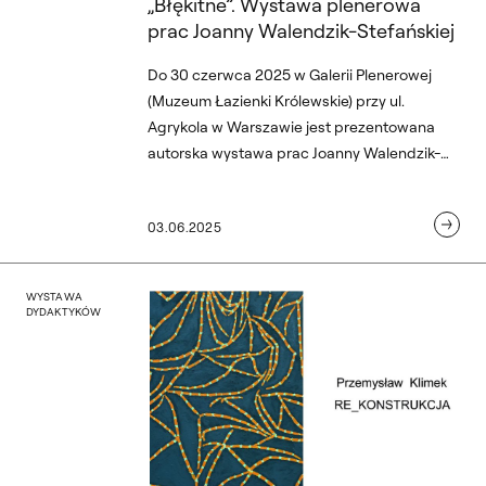
„Błękitne”. Wystawa plenerowa
prac Joanny Walendzik-Stefańskiej
Do 30 czerwca 2025 w Galerii Plenerowej
(Muzeum Łazienki Królewskie) przy ul.
Agrykola w Warszawie jest prezentowana
autorska wystawa prac Joanny Walendzik-
Stefańskiej – malarki i projektantki,
wykładowczyni Wydziału Architektury
03.06.2025
Wnętrz warszawskiej ASP i Polsko-Japońskiej
Akademii Technik Komputerowych.
Polskim w Bratysławie
rafie”. Wystawa w Pałacu w
„RE-KONSTRUKCJA”. Wyst
WYSTAWA
DYDAKTYKÓW
Fotografie”, 26.05 – 19.06.2025, Galeria Sztuki Współczesnej Oranżeria, Pał
Wystawa Przemysława Klimk