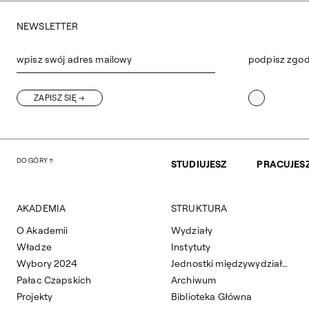
NEWSLETTER
wpisz swój adres mailowy
podpisz zgo
ZAPISZ SIĘ
DO GÓRY
STUDIUJESZ
PRACUJES
AKADEMIA
STRUKTURA
O Akademii
Wydziały
Władze
Instytuty
Wybory 2024
Jednostki międzywydziałowe
Pałac Czapskich
Archiwum
Projekty
Biblioteka Główna