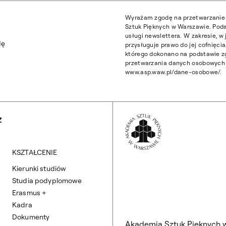
Wyrażam zgodę na przetwarzanie 
Sztuk Pięknych w Warszawie. Poda
usługi newslettera. W zakresie, 
dę
przysługuje prawo do jej cofnięc
którego dokonano na podstawie z
przetwarzania danych osobowych z
www.asp.waw.pl/dane-osobowe/.
Wróć na Stronę 
Z
KSZTAŁCENIE
Kierunki studiów
Studia podyplomowe
Erasmus +
Kadra
Dokumenty
Akademia Sztuk Pięknych 