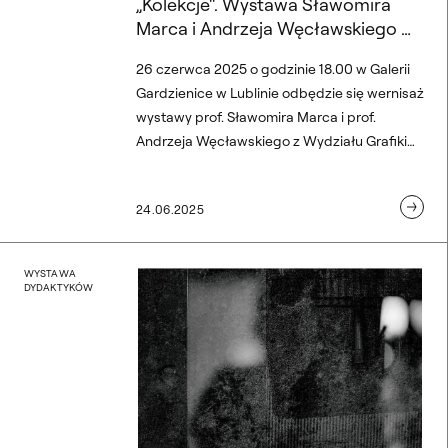
„Kolekcje“. Wystawa Sławomira
Marca i Andrzeja Węcławskiego w
Lublinie
26 czerwca 2025 o godzinie 18.00 w Galerii
Gardzienice w Lublinie odbędzie się wernisaż
wystawy prof. Sławomira Marca i prof.
Andrzeja Węcławskiego z Wydziału Grafiki
ASP w Warszawie – „Kolekcje“. Kuratorka
wystawy: Zuzanna Zubek-Gańska. Aranżacja
24.06.2025
światła i montaż: Włodzimierz Janowski.
awła Nocunia w Instytucie 
„Mariusz Gajewski – Fotog
WYSTAWA
DYDAKTYKÓW
a Nocunia w Instytucie Polskim w Bratysławie, 28.05 – 27.06.2025
Wystawa „Mariusz Gajewski – 