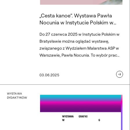
„Cesta kanoe”. Wystawa Pawła
Nocunia w Instytucie Polskim w
Bratysławie
Do 27 czerwca 2025 w Instytucie Polskim w
Bratysławie można oglądać wystawę,
związanego z Wydziałem Malarstwa ASP w
Warszawie, Pawła Nocunia. To wybór prac
malarskich, które podejmują temat
humanizmu człowieka XX i XXI wieku.
03.06.2025
Kuratorka: Ivana Moncoľová
„WG”. Wystawa wykładowc
WYSTAWA
DYDAKTYKÓW