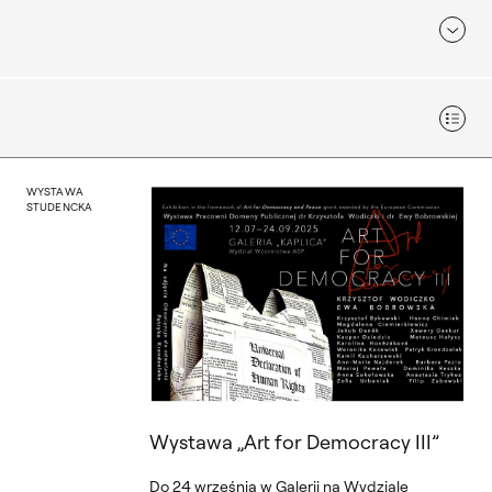
Widok
 Apokryficzne Ideogramy
Wystawa „Art for Democrac
WYSTAWA
STUDENCKA
"Obowiązuje do odwołania" P
Wystawa „Art for Democracy III”
Do 24 września w Galerii na Wydziale