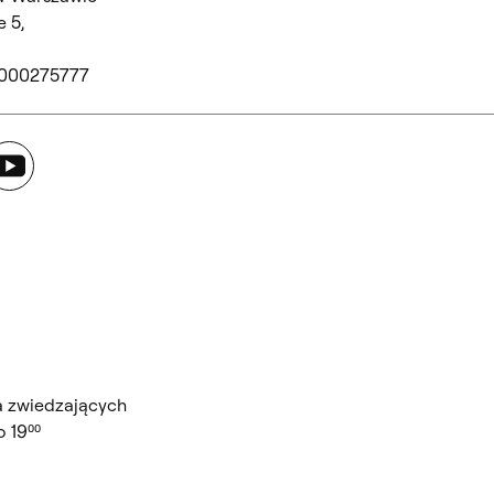
 5,
 000275777
ouTube
a zwiedzających
 19⁰⁰