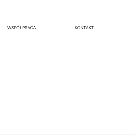
WSPÓŁPRACA
KONTAKT
Promocja
Kancelaria Główna
Dla mediów
Dziekanaty
Patronaty
Pałac Czapskich
Realizowane projekty
Administracja
Towarzystwo Przyjaciół ASP
Budynki
Fundacja ASP w Warszawie