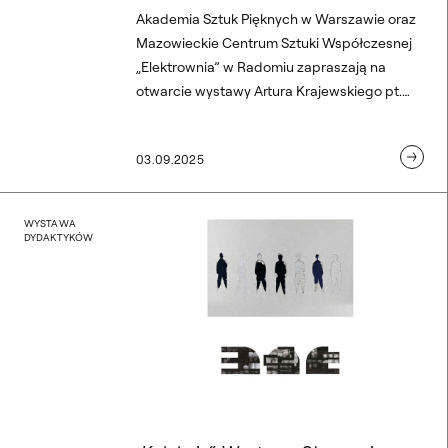
Akademia Sztuk Pięknych w Warszawie oraz
Mazowieckie Centrum Sztuki Współczesnej
„Elektrownia” w Radomiu zapraszają na
otwarcie wystawy Artura Krajewskiego pt.
Święta Rodzina. Apokryficzne Ideogramy.
03.09.2025
. Własną drogą”
„Kolekcje“. Wystawa Sław
WYSTAWA
DYDAKTYKÓW