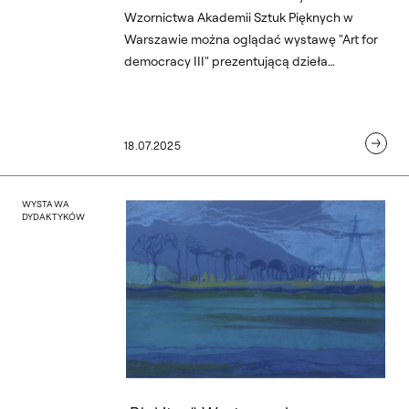
Wzornictwa Akademii Sztuk Pięknych w
Warszawie można oglądać wystawę "Art for
democracy III" prezentującą dzieła
wyznaczające różne kierunki toczącej się
aktualnie dyskusji na temat współczesnej
demokracji.
18.07.2025
omira Marca i Andrzeja Węc
„Błękitne”. Wystawa plen
WYSTAWA
DYDAKTYKÓW
„Błękitne”. Wystawa prac Jo