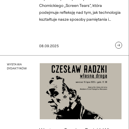
Chomickiego „Screen Tears”, która
podejmuje refleksję nad tym, jak technologia
kształtuje nasze sposoby pamiętania i
zapominania, odsłaniając granice między
światem cyfrowym a ludzką pamięcią we
współczesnej kulturze.
08.09.2025
Wystawa „Czesław Radzki
WYSTAWA
DYDAKTYKÓW