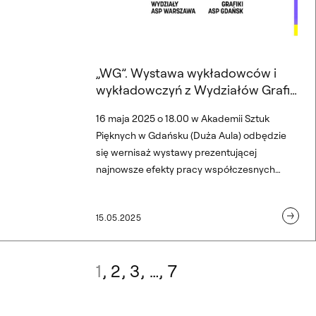
„WG”. Wystawa wykładowców i
wykładowczyń z Wydziałów Grafiki
ASP w Gdańsku i ASP w Warszawie
16 maja 2025 o 18.00 w Akademii Sztuk
Pięknych w Gdańsku (Duża Aula) odbędzie
się wernisaż wystawy prezentującej
najnowsze efekty pracy współczesnych
wykładowców i wykładowczyń akademickich
z Wydziałów Grafiki ASP w Gdańsku i ASP w
15.05.2025
Warszawie – „WG”. Jest efektem idei
zacieśnienia współpracy pomiędzy oboma
Wydziałami Grafiki; potrwa do 8 czerwca.
1
2
3
…
7