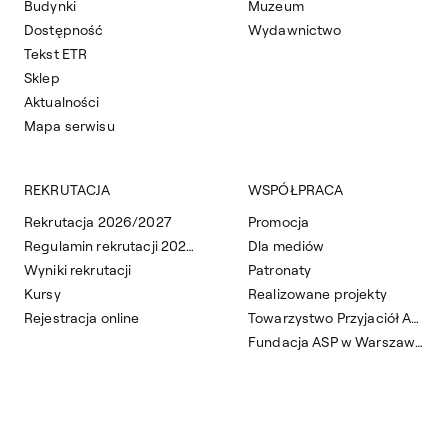
Budynki
Muzeum
Dostępność
Wydawnictwo
Tekst ETR
Sklep
Aktualności
Mapa serwisu
REKRUTACJA
WSPÓŁPRACA
Rekrutacja 2026/2027
Promocja
Regulamin rekrutacji 2026/2027
Dla mediów
Wyniki rekrutacji
Patronaty
Kursy
Realizowane projekty
Rejestracja online
Towarzystwo Przyjaciół ASP
Fundacja ASP w Warszawie