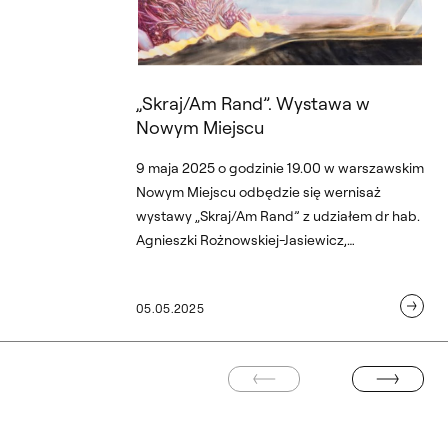
„Skraj/Am Rand”. Wystawa w
Nowym Miejscu
9 maja 2025 o godzinie 19.00 w warszawskim
Nowym Miejscu odbędzie się wernisaż
wystawy „Skraj/Am Rand” z udziałem dr hab.
Agnieszki Rożnowskiej-Jasiewicz,
prodziekany ds. studenckich na Wydziale
Wzornictwa oraz dr hab. Rafała Kowalskiego
05.05.2025
z Wydziału Malarstwa. Wydarzenie
organizują Instytut Edukacji Artystycznej
Akademii Pedagogiki Specjalnej im. M.
POPRZEDNIA STRONA
NASTĘPNA STR
Grzegorzewskiej w Warszawie oraz Institut
für Kunstpädagogik, Universität Leipzig.