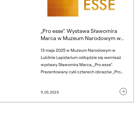
„Pro esse”. Wystawa Sławomira
Marca w Muzeum Narodowym w
Lublinie Lapidarium
13 maja 2025 w Muzeum Narodowym w
Lublinie Lapidarium odbędzie się wernisaż
wystawy Sławomira Marca, „Pro esse”.
Prezentowany cykl czterech obrazów „Pro
Esse” nastąpił po „Pro Morte” – śmierć i życie
zastąpiły swój chronologiczny wymiar
11.05.2025
następstw możliwością odrodzenia. Kurator:
Marcin Lachowski. Wystawę można oglądać
do 15. sierpnia.