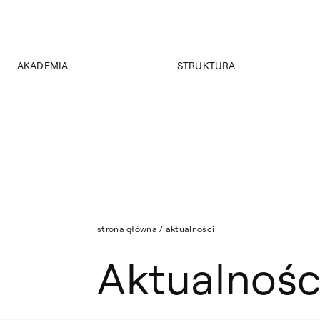
AKADEMIA
STRUKTURA
Lista: Aktualności
O Akademii
Wydziały
Władze
Instytuty
Wybory 2024
Jednostki międzywydziałowe
Pałac Czapskich
Archiwum
Projekty
Biblioteka Główna
Budynki
Muzeum
Dostępność
Wydawnictwo
Tekst ETR
strona główna
/
aktualności
Sklep
Aktualności
Aktualnośc
Mapa serwisu