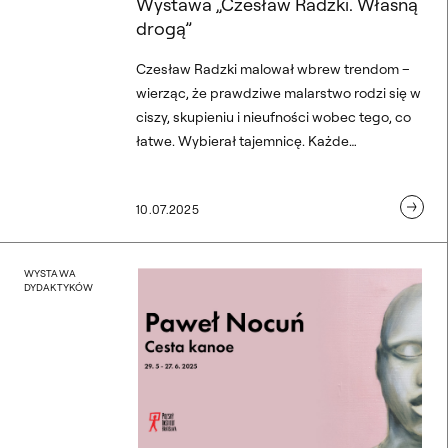
Wystawa „Czesław Radzki. Własną
drogą”
Czesław Radzki malował wbrew trendom –
wierząc, że prawdziwe malarstwo rodzi się w
ciszy, skupieniu i nieufności wobec tego, co
łatwe. Wybierał tajemnicę. Każde
pociągnięcie pędzla niosło szacunek dla
formy i procesu. Zapraszamy na wernisaż
10.07.2025
wystawy „Czesław Radzki. Własną drogą”.
„Cesta kanoe”. Wystawa P
WYSTAWA
DYDAKTYKÓW
„Cesta kanoe”. Wystawa Pawł