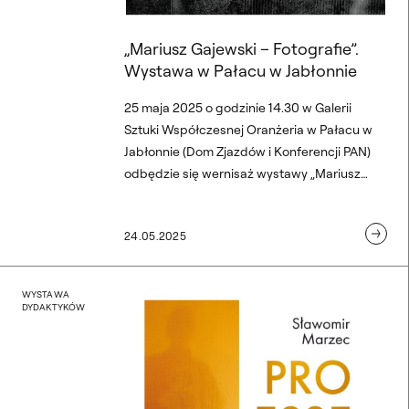
„Mariusz Gajewski – Fotografie”.
Wystawa w Pałacu w Jabłonnie
25 maja 2025 o godzinie 14.30 w Galerii
Sztuki Współczesnej Oranżeria w Pałacu w
Jabłonnie (Dom Zjazdów i Konferencji PAN)
odbędzie się wernisaż wystawy „Mariusz
Gajewski – Fotografie”. Kierownictwo
artystyczne prof. Stanisław Wieczorek.
24.05.2025
Wystawę można oglądać do 19 czerwca
2025.
ów i wykładowczyń z Wydzi
„Pro esse”. Wystawa Sła
WYSTAWA
DYDAKTYKÓW
„Pro esse”. Sławomir Marze