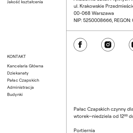
Jakość kształcenia
ul. Krakowskie Przedmieście
00-068 Warszawa
NIP: 5250008666, REGON:
Facebook
Instagram
Y
KONTAKT
Kancelaria Główna
Dziekanaty
Pałac Czapskich
Administracja
Budynki
Pałac Czapskich czynny dl
wtorek—niedziela od 12⁰⁰ do
Portiernia