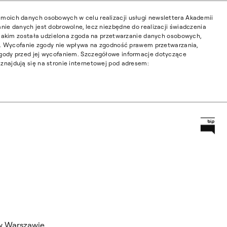
moich danych osobowych w celu realizacji usługi newslettera Akademii
nie danych jest dobrowolne, lecz niezbędne do realizacji świadczenia
w jakim została udzielona zgoda na przetwarzanie danych osobowych,
ia. Wycofanie zgody nie wpływa na zgodność prawem przetwarzania,
gody przed jej wycofaniem. Szczegółowe informacje dotyczące
najdują się na stronie internetowej pod adresem:
Prz
Główną
w Warszawie