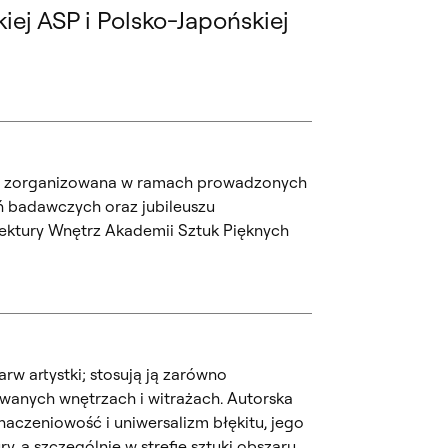
ej ASP i Polsko-Japońskiej
ła zorganizowana w ramach prowadzonych
ń badawczych oraz jubileuszu
ektury Wnętrz Akademii Sztuk Pięknych
rw artystki; stosują ją zarówno
towanych wnętrzach i witrażach. Autorska
czeniowość i uniwersalizm błękitu, jego
y, a szczególnie w strefie sztuki obszaru