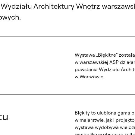
 Wydziału Architektury Wnętrz warszawski
owych.
Wystawa „Błękitne” zosta
w warszawskiej ASP działa
powstania Wydziału Archit
w Warszawie.
tu
Błękity to ulubiona gama ba
w malarstwie, jak i projek
wystawa wydobywa wielozna
symbolikę w obszarze kultur