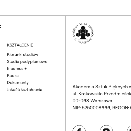
Wróć na Stronę 
Z
KSZTAŁCENIE
Kierunki studiów
Studia podyplomowe
Erasmus +
Kadra
Dokumenty
Akademia Sztuk Pięknych 
Jakość kształcenia
ul. Krakowskie Przedmieście
00-068 Warszawa
NIP: 5250008666, REGON:
Facebook
Instagram
Y