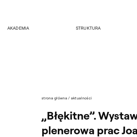
AKADEMIA
STRUKTURA
O Akademii
Wydziały
Władze
Instytuty
Wybory 2024
Jednostki międzywydziałowe
Pałac Czapskich
Archiwum
Projekty
Biblioteka Główna
Budynki
Muzeum
Dostępność
Wydawnictwo
Tekst ETR
strona główna
/
aktualności
Sklep
Aktualności
„Błękitne”. Wysta
Mapa serwisu
plenerowa prac Jo