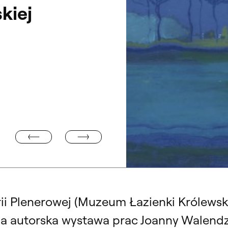
kiej
TYPO.ROZMOWA Z OLĄ KOT W ZECERNI ASP W WARS
KANIE AUTORSKIE
„Błękitne”. Wystawa prac Joanny 
Królewskie
i Plenerowej (Muzeum Łazienki Królewskie
 autorska wystawa prac Joanny Walendzik