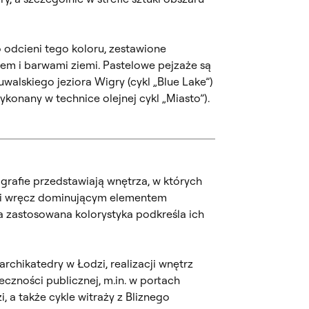
odcieni tego koloru, zestawione
nżem i barwami ziemi. Pastelowe pejzaże są
walskiego jeziora Wigry (cykl „Blue Lake”)
ykonany w technice olejnej cykl „Miasto”).
grafie przedstawiają wnętrza, w których
m i wręcz dominującym elementem
a zastosowana kolorystyka podkreśla ich
rchikatedry w Łodzi, realizacji wnętrz
eczności publicznej, m.in. w portach
, a także cykle witraży z Bliznego