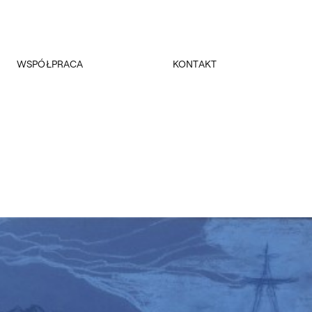
WSPÓŁPRACA
KONTAKT
Promocja
Kancelaria Główna
Dla mediów
Dziekanaty
Patronaty
Pałac Czapskich
Realizowane projekty
Administracja
Towarzystwo Przyjaciół ASP
Budynki
Fundacja ASP w Warszawie