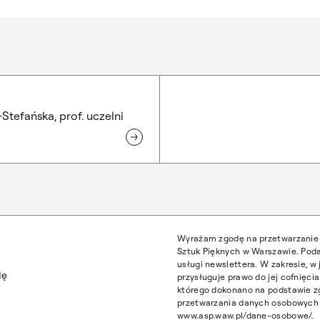
Stefańska, prof. uczelni
Wyrażam zgodę na przetwarzanie 
Sztuk Pięknych w Warszawie. Poda
usługi newslettera. W zakresie, 
dę
przysługuje prawo do jej cofnięc
którego dokonano na podstawie z
przetwarzania danych osobowych z
www.asp.waw.pl/dane-osobowe/.