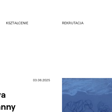
Przejdź do wyszukiwarki
Przejdź do treści
KSZTAŁCENIE
REKRUTACJA
Kierunki studiów
Rekrutacja 2026/2027
Studia podyplomowe
Regulamin rekrutacji 2026/2027
Erasmus +
Wyniki rekrutacji
Kadra
Kursy
Dokumenty
Rejestracja online
Jakość kształcenia
03.06.2025
wa
anny