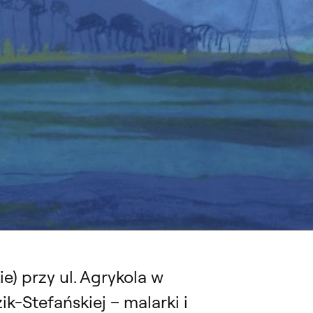
ZAWIE
Walendzik-Stefańskiej, 2 – 30.06.2025, Galeria Plenerowa, Muzeum Łazienki
) przy ul. Agrykola w
-Stefańskiej – malarki i