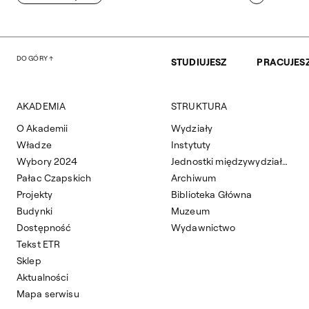
DO GÓRY
STUDIUJESZ
PRACUJES
AKADEMIA
STRUKTURA
O Akademii
Wydziały
Władze
Instytuty
Wybory 2024
Jednostki międzywydziałowe
Pałac Czapskich
Archiwum
Projekty
Biblioteka Główna
Budynki
Muzeum
Dostępność
Wydawnictwo
Tekst ETR
Sklep
Aktualności
Mapa serwisu