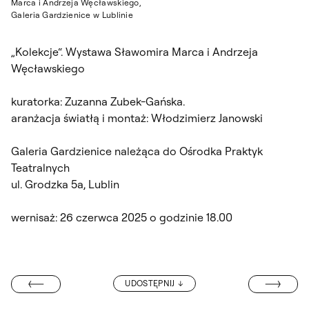
Marca i Andrzeja Węcławskiego,
Galeria Gardzienice w Lublinie
„Kolekcje“. Wystawa Sławomira Marca i Andrzeja
Węcławskiego
kuratorka: Zuzanna Zubek-Gańska.
aranżacja światłą i montaż: Włodzimierz Janowski
Galeria Gardzienice należąca do Ośrodka Praktyk
Teatralnych
ul. Grodzka 5a, Lublin
wernisaż: 26 czerwca 2025 o godzinie 18.00
UROCZYSTOŚĆ
UDOSTĘPNIJ
TROSPEKTYWNA