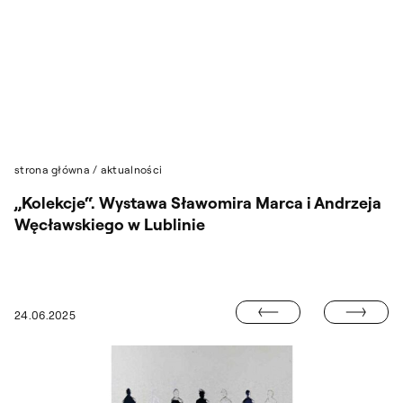
Przejdź do wyszukiwarki
Przejdź do treści
strona główna
/
aktualności
„Kolekcje“. Wystawa Sławomira Marca i Andrzeja
Węcławskiego w Lublinie
UROCZYSTOŚĆ
24.06.2025
EWSKI. PRESENT/VINTAGE. WYSTAWA RETROSPEKTYWNA