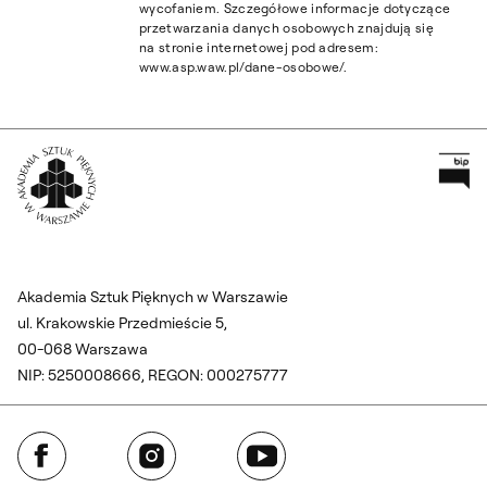
wycofaniem. Szczegółowe informacje dotyczące
przetwarzania danych osobowych znajdują się
na stronie internetowej pod adresem:
www.asp.waw.pl/dane-osobowe/.
Pr
Wróć na Stronę Główną
Akademia Sztuk Pięknych w Warszawie
ul. Krakowskie Przedmieście 5,
00-068 Warszawa
NIP: 5250008666, REGON: 000275777
Facebook
Instagram
YouTube