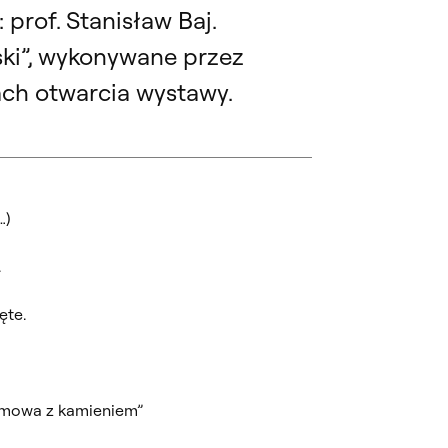
prof. Stanisław Baj.
ki”, wykonywane przez
ach otwarcia wystawy.
…)
.
ęte.
zmowa z kamieniem”