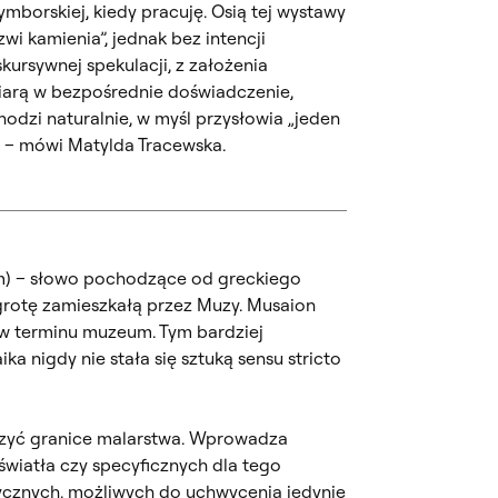
mborskiej, kiedy pracuję. Osią tej wystawy
zwi kamienia”, jednak bez intencji
kursywnej spekulacji, z założenia
wiarą w bezpośrednie doświadczenie,
hodzi naturalnie, w myśl przysłowia „jeden
w” – mówi Matylda Tracewska.
m) – słowo pochodzące od greckiego
rotę zamieszkałą przez Muzy. Musaion
w terminu muzeum. Tym bardziej
a nigdy nie stała się sztuką sensu stricto
zyć granice malarstwa. Wprowadza
 światła czy specyficznych dla tego
znych, możliwych do uchwycenia jedynie