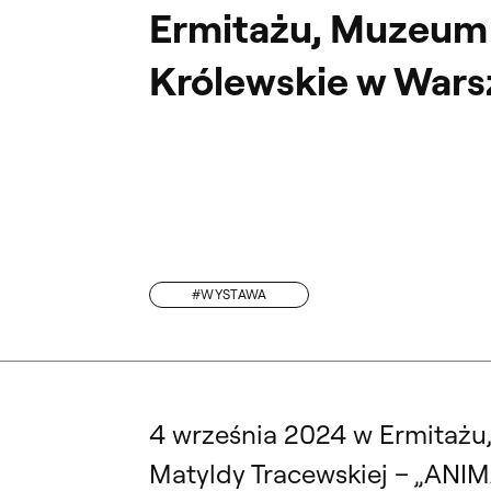
Ermitażu, Muzeum 
Królewskie w Wars
#WYSTAWA
WYDZIAŁ ARCHITEKTURY WNĘTRZ: REKRUTACJA NA STUDIA NIESTACJONARNE
4 września 2024 w Ermitażu,
Matyldy Tracewskiej – „ANI