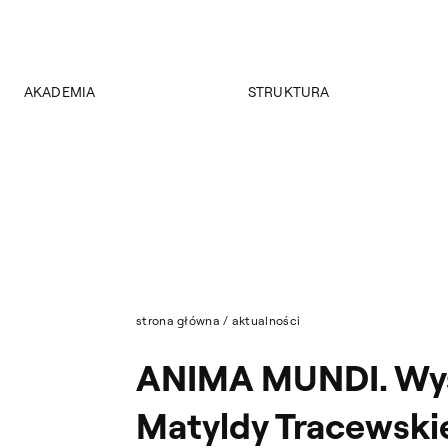
AKADEMIA
STRUKTURA
O Akademii
Wydziały
Władze
Instytuty
Wybory 2024
Jednostki międzywydziałowe
Pałac Czapskich
Archiwum
Projekty
Biblioteka Główna
Budynki
Muzeum
Dostępność
Wydawnictwo
Tekst ETR
strona główna
/
aktualności
Sklep
Aktualności
ANIMA MUNDI. Wy
Mapa serwisu
Matyldy Tracewski