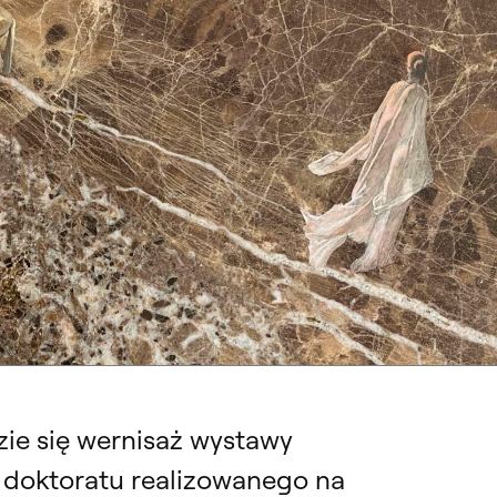
TOWANIA KOSTIUMU I PRZESTRZENI SCENICZNEJ W ERMITAŻU, MUZEUM ŁA
Tracewskiej. Ermitaż, Muzeum Łazienki Królewskie w Warszawie, 5-15
atora
ie się wernisaż wystawy
 doktoratu realizowanego na