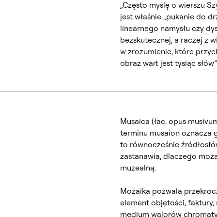
„Często myślę o wierszu Szy
jest właśnie „pukanie do dr
linearnego namysłu czy dys
bezskutecznej, a raczej z 
w zrozumienie, które przyc
obraz wart jest tysiąc słó
Musaica (łac. opus musivu
terminu musaion oznacza g
to równocześnie źródłosłó
zastanawia, dlaczego mozaik
muzealną.
Mozaika pozwala przekroc
element objętości, faktury,
medium walorów chromatyc