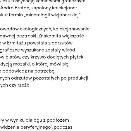
ieku fascynację kamieniami graficznymi
 André Breton, zapalony kolekcjoner
kuł termin „mineralogii wizjonerskiej”.
 powodów ekologicznych, kolekcjonowanie
 dawnej beztroski. Znakomita większość
 w Ermitażu powstała z odrzutów
 graficzne wyszukane zostały wśród
w blatów, czy krzywo dociętych płytek.
adycją mozaiki, o której mówi się,
ko odpowiedź na potrzebę
ych odrzutów pozostałych po produkcji
ych czy rzeźb.
ały w wyniku dialogu z podłożem
widzenia peryferyjnego”, podczas