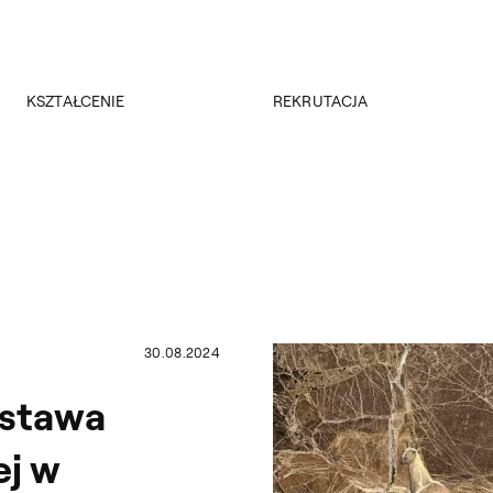
Przejdź do wyszukiwarki
Przejdź do treści
KSZTAŁCENIE
REKRUTACJA
Kierunki studiów
Rekrutacja 2026/2027
Studia podyplomowe
Regulamin rekrutacji 2026/2027
Erasmus +
Wyniki rekrutacji
Kadra
Kursy
Dokumenty
Rejestracja online
Jakość kształcenia
30.08.2024
stawa
ej w