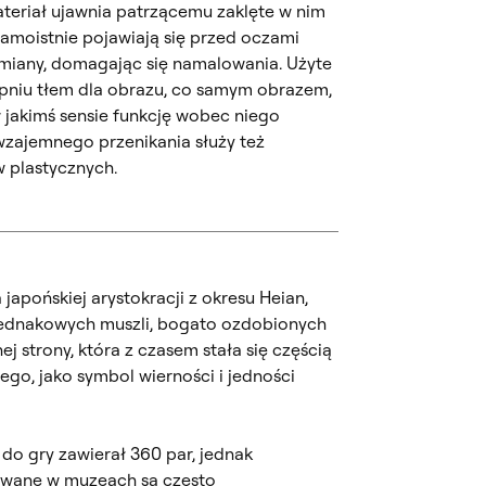
teriał ujawnia patrzącemu zaklęte w nim
 samoistnie pojawiają się przed oczami
ymiany, domagając się namalowania. Użyte
pniu tłem dla obrazu, co samym obrazem,
 jakimś sensie funkcję wobec niego
wzajemnego przenikania służy też
 plastycznych.
japońskiej arystokracji z okresu Heian,
jednakowych muszli, bogato ozdobionych
 strony, która z czasem stała się częścią
ego, jako symbol wierności i jedności
 do gry zawierał 360 par, jednak
wane w muzeach są często