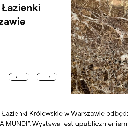
Łazienki
zawie
„MATERIE I KOSTIUMY”. WYSTAWA PRACOWNI PROJEK
 I I II STOPNIA
„ANIMA MUNDI”. Wystawa Matyldy 
września 2024. Materiały organiz
 Łazienki Królewskie w Warszawie odbędz
MA MUNDI”. Wystawa jest upublicznieniem