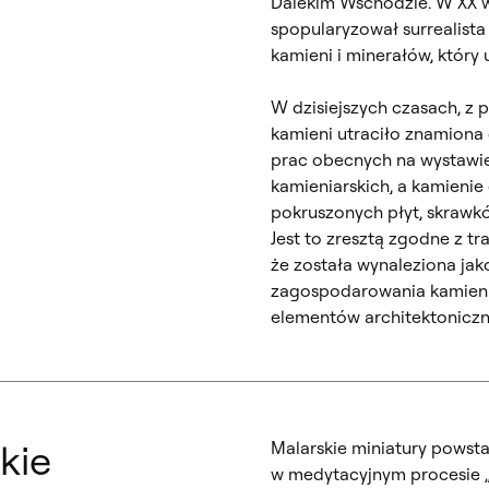
Dalekim Wschodzie. W XX w
spopularyzował surrealista
kamieni i minerałów, który u
W dzisiejszych czasach, z
kamieni utraciło znamiona
prac obecnych na wystawie
kamieniarskich, a kamienie
pokruszonych płyt, skrawkó
Jest to zresztą zgodne z tr
że została wynaleziona ja
zagospodarowania kamienn
elementów architektoniczn
kie
Malarskie miniatury powst
w medytacyjnym procesie „