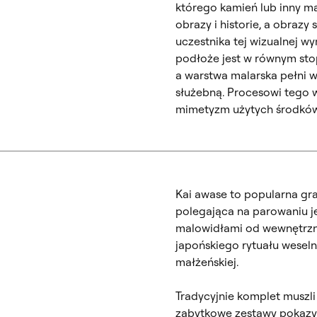
którego kamień lub inny ma
obrazy i historie, a obrazy
uczestnika tej wizualnej w
podłoże jest w równym sto
a warstwa malarska pełni w
służebną. Procesowi tego 
mimetyzm użytych środków
Kai awase to popularna gra 
polegająca na parowaniu 
malowidłami od wewnętrznej
japońskiego rytuału weseln
małżeńskiej.
Tradycyjnie komplet muszli
zabytkowe zestawy pokazy