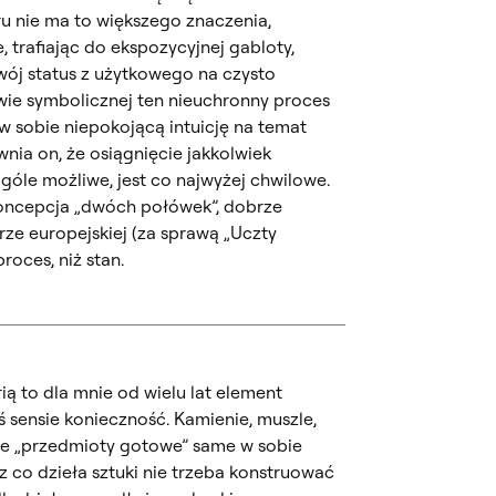
 nie ma to większego znaczenia,
, trafiając do ekspozycyjnej gabloty,
wój status z użytkowego na czysto
wie symbolicznej ten nieuchronny proces
 sobie niepokojącą intuicję na temat
awnia on, że osiągnięcie jakkolwiek
 ogóle możliwe, jest co najwyżej chwilowe.
oncepcja „dwóch połówek”, dobrze
rze europejskiej (za sprawą „Uczty
proces, niż stan.
ią to dla mnie od wielu lat element
ś sensie konieczność. Kamienie, muszle,
inne „przedmioty gotowe” same w sobie
z co dzieła sztuki nie trzeba konstruować