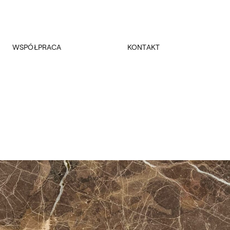
WSPÓŁPRACA
KONTAKT
Promocja
Kancelaria Główna
Dla mediów
Dziekanaty
Patronaty
Pałac Czapskich
Realizowane projekty
Administracja
Towarzystwo Przyjaciół ASP
Budynki
Fundacja ASP w Warszawie