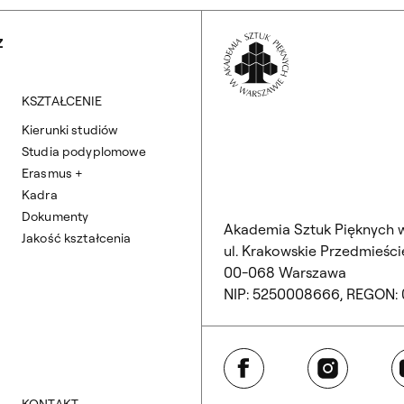
Wróć na Stronę 
Z
KSZTAŁCENIE
Kierunki studiów
Studia podyplomowe
Erasmus +
Kadra
Dokumenty
Akademia Sztuk Pięknych 
Jakość kształcenia
ul. Krakowskie Przedmieście
00-068 Warszawa
NIP: 5250008666, REGON:
Facebook
Instagram
Y