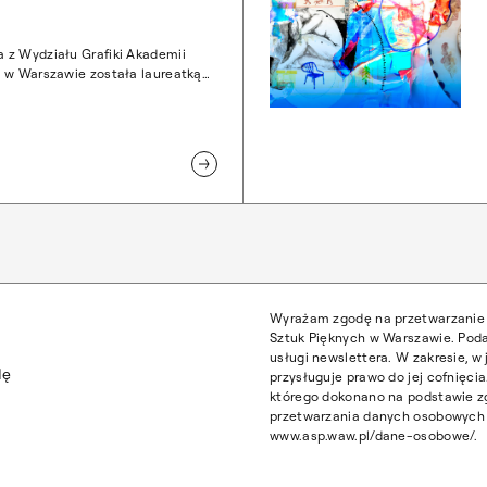
 z Wydziału Grafiki Akademii
 w Warszawie została laureatką
kursu Najlepsze Dyplomy ASP
ntka uzyskała Nagrodę Rektorów
t. "Zanikanie" przygotowaną pod
ndrzeja Węcławskiego.
Wyrażam zgodę na przetwarzanie 
Sztuk Pięknych w Warszawie. Poda
usługi newslettera. W zakresie, 
dę
przysługuje prawo do jej cofnięc
którego dokonano na podstawie z
przetwarzania danych osobowych z
www.asp.waw.pl/dane-osobowe/.