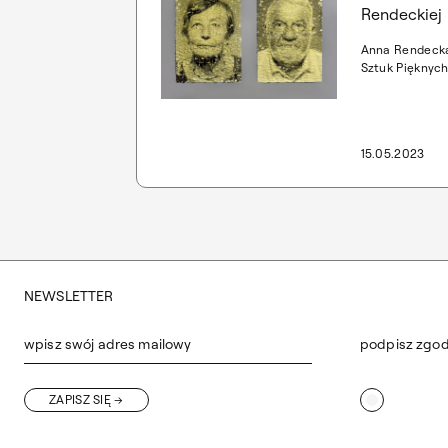
Rendeckiej
Anna Rendecka
Sztuk Pięknych
14. edycji kon
2022. Absolwe
ASP za pracę p
opieką prof. A
15.05.2023
NEWSLETTER
wpisz swój adres mailowy
podpisz zgo
ZAPISZ SIĘ