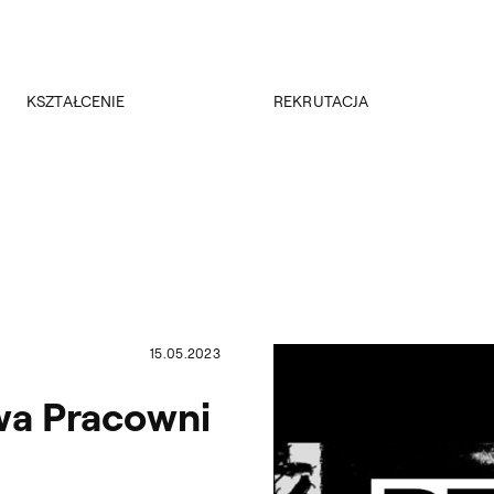
Przejdź do wyszukiwarki
Przejdź do treści
KSZTAŁCENIE
REKRUTACJA
Kierunki studiów
Rekrutacja 2026/2027
Studia podyplomowe
Regulamin rekrutacji 2026/2027
Erasmus +
Wyniki rekrutacji
Kadra
Kursy
Dokumenty
Rejestracja online
Jakość kształcenia
15.05.2023
wa Pracowni