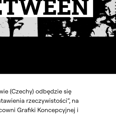
URA PRZETRWANIA” NOMINOWANA DO NAGRODY ARCHITEKTONICZNEJ PREZ
wie (Czechy) odbędzie się
tawienia rzeczywistości”, na
owni Grafiki Koncepcyjnej i