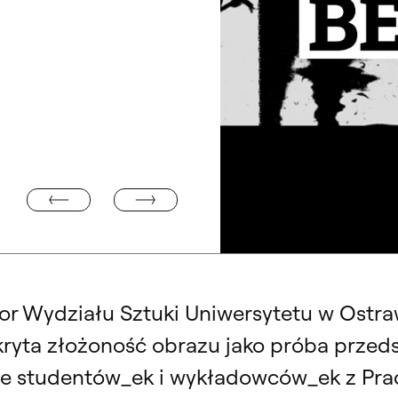
WYSTAWA NATALII ROMIK. „KRYJÓWKI. ARCHITEKT
ATARZYNĄ STANNY
dor Wydziału Sztuki Uniwersytetu w Ostra
kryta złożoność obrazu jako próba przeds
e studentów_ek i wykładowców_ek z Prac