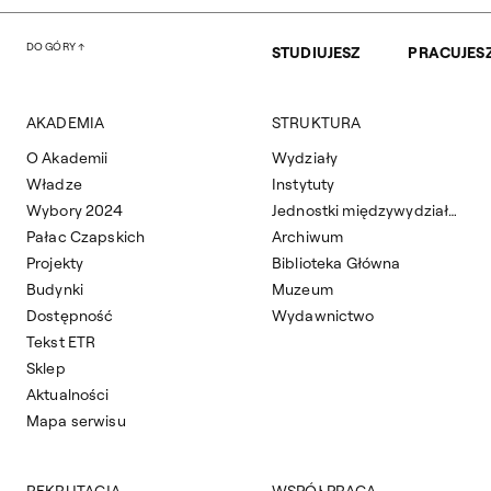
DO GÓRY
STUDIUJESZ
PRACUJES
AKADEMIA
STRUKTURA
O Akademii
Wydziały
Władze
Instytuty
Wybory 2024
Jednostki międzywydziałowe
Pałac Czapskich
Archiwum
Projekty
Biblioteka Główna
Budynki
Muzeum
Dostępność
Wydawnictwo
Tekst ETR
Sklep
Aktualności
Mapa serwisu