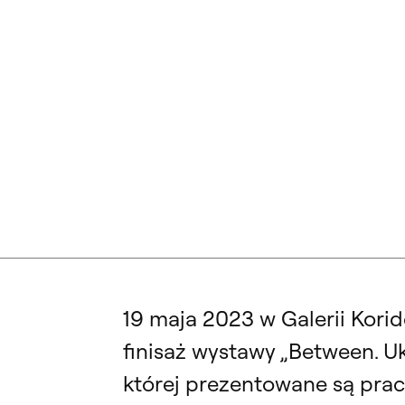
„JANUSZ STANNY – CZARODZIEJ WYOBRAŹNI!”. SPOTKANIE Z DR K
19 maja 2023 w Galerii Kori
finisaż wystawy „Between. U
której prezentowane są prac