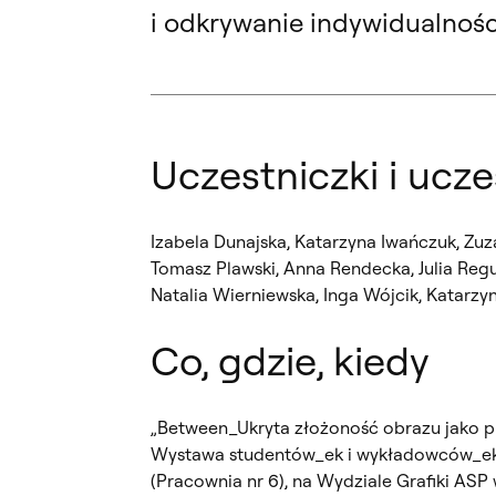
i odkrywanie indywidualnoś
Uczestniczki i ucz
Izabela Dunajska, Katarzyna Iwańczuk, Zuz
Tomasz Plawski, Anna Rendecka, Julia Re
Natalia Wierniewska, Inga Wójcik, Katarzyn
Co, gdzie, kiedy
„Between_Ukryta złożoność obrazu jako pr
Wystawa studentów_ek i wykładowców_ek z 
(Pracownia nr 6), na Wydziale Grafiki ASP