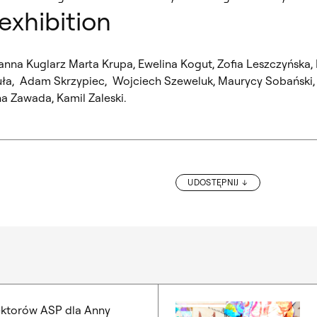
 exhibition
anna Kuglarz Marta Krupa, Ewelina Kogut, Zofia Leszczyńska,
guła, Adam Skrzypiec, Wojciech Szeweluk, Maurycy Sobański
na Zawada, Kamil Zaleski.
UDOSTĘPNIJ
„JANUSZ STANNY – CZARODZIEJ WYOBRAŹNI!”. SPO
ktorów ASP dla Anny