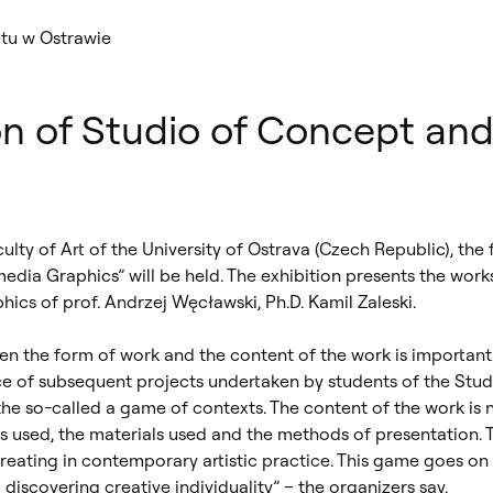
etu w Ostrawie
on of Studio of Concept an
ulty of Art of the University of Ostrava (Czech Republic), the 
edia Graphics” will be held. The exhibition presents the work
cs of prof. Andrzej Węcławski, Ph.D. Kamil Zaleski.
ween the form of work and the content of the work is important.
nce of subsequent projects undertaken by students of the Stu
the so-called a game of contexts. The content of the work is n
 used, the materials used and the methods of presentation. T
creating in contemporary artistic practice. This game goes on c
discovering creative individuality” – the organizers say.