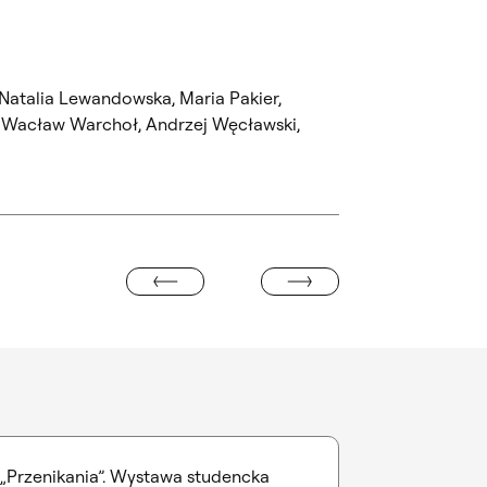
 Natalia Lewandowska, Maria Pakier,
, Wacław Warchoł, Andrzej Węcławski,
WYSTAWA NATALII ROMIK. „KRYJ
TKANIE Z DR KATARZYNĄ STANNY
„Przenikania”. Wystawa studencka