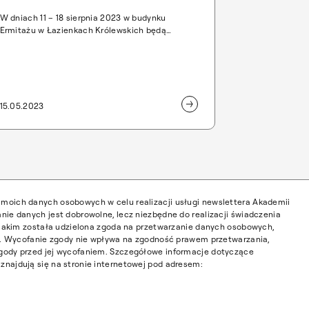
W dniach 11 – 18 sierpnia 2023 w budynku
Ermitażu w Łazienkach Królewskich będą
prezentowane prace trzech absolwentek
Wydziału Grafiki warszawskiej Akademii Sztuk
Pięknych: Natalii Ciak, Anny Rendeckiej, Agaty
Stańczak. Artystki zostały zaproszone do
zorganizowania wystawy w Ermitażu z okazji
obchodów 55-lecia Wydziału Grafiki. Kuratorem
15.05.2023
wystawy jest prof. Jacek Staszewski, Dziekan
Wydziału Grafiki Akademii Sztuk Pięknych w
Warszawie.
moich danych osobowych w celu realizacji usługi newslettera Akademii
nie danych jest dobrowolne, lecz niezbędne do realizacji świadczenia
w jakim została udzielona zgoda na przetwarzanie danych osobowych,
ia. Wycofanie zgody nie wpływa na zgodność prawem przetwarzania,
gody przed jej wycofaniem. Szczegółowe informacje dotyczące
najdują się na stronie internetowej pod adresem: