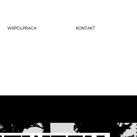
WSPÓŁPRACA
KONTAKT
Promocja
Kancelaria Główna
Dla mediów
Dziekanaty
Patronaty
Pałac Czapskich
Realizowane projekty
Administracja
Towarzystwo Przyjaciół ASP
Budynki
Fundacja ASP w Warszawie