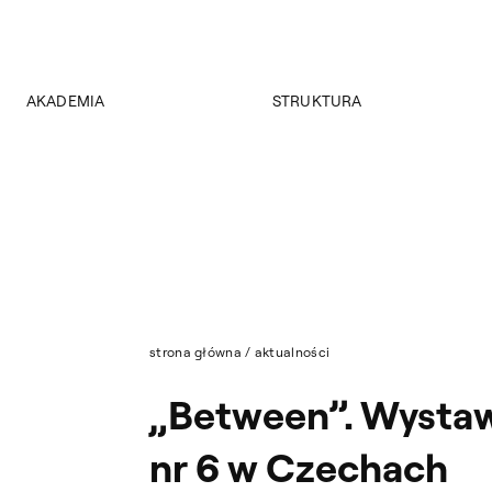
AKADEMIA
STRUKTURA
O Akademii
Wydziały
Władze
Instytuty
Wybory 2024
Jednostki międzywydziałowe
Pałac Czapskich
Archiwum
Projekty
Biblioteka Główna
Budynki
Muzeum
Dostępność
Wydawnictwo
Tekst ETR
strona główna
/
aktualności
Sklep
Aktualności
„Between”. Wysta
Mapa serwisu
nr 6 w Czechach