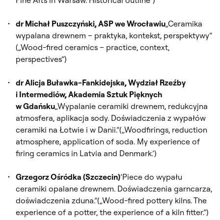
dr Michał Puszczyński, ASP we Wrocławiu
„Ceramika
wypalana drewnem – praktyka, kontekst, perspektywy”
(„Wood-fired ceramics – practice, context,
perspectives”)
dr Alicja Buławka-Fankidejska, Wydział Rzeźby
i Intermediów, Akademia Sztuk Pięknych
w Gdańsku
„Wypalanie ceramiki drewnem, redukcyjna
atmosfera, aplikacja sody. Doświadczenia z wypałów
ceramiki na Łotwie i w Danii.”(„Woodfirings, reduction
atmosphere, application of soda. My experience of
firing ceramics in Latvia and Denmark.’)
Grzegorz Ośródka (Szczecin)
’Piece do wypału
ceramiki opalane drewnem. Doświadczenia garncarza,
doświadczenia zduna.”(„Wood-fired pottery kilns. The
experience of a potter, the experience of a kiln fitter.”)