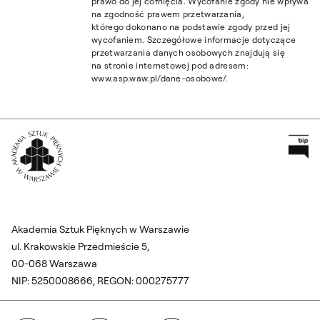
prawo do jej cofnięcia. Wycofanie zgody nie wpływa
na zgodność prawem przetwarzania,
którego dokonano na podstawie zgody przed jej
wycofaniem. Szczegółowe informacje dotyczące
przetwarzania danych osobowych znajdują się
na stronie internetowej pod adresem:
www.asp.waw.pl/dane-osobowe/.
Pr
Wróć na Stronę Główną
Akademia Sztuk Pięknych w Warszawie
ul. Krakowskie Przedmieście 5,
00-068 Warszawa
NIP: 5250008666, REGON: 000275777