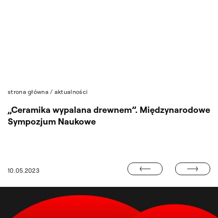
Przejdź do wyszukiwarki
Przejdź do treści
strona główna
/
aktualności
„Ceramika wypalana drewnem”. Międzynarodowe
Sympozjum Naukowe
SPOTKANIE Z 
10.05.2023
ŹBA W PORCELANIE, PORCELANA W RZEŹBIE”. WYSTAWA