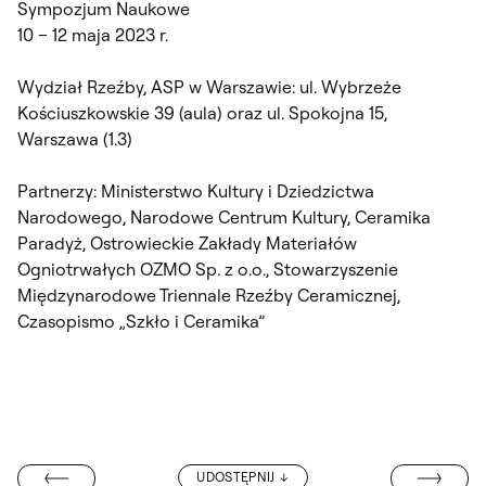
Sympozjum Naukowe
10 – 12 maja 2023 r.
Wydział Rzeźby, ASP w Warszawie: ul. Wybrzeże
Kościuszkowskie 39 (aula) oraz ul. Spokojna 15,
Warszawa (1.3)
Partnerzy: Ministerstwo Kultury i Dziedzictwa
Narodowego, Narodowe Centrum Kultury, Ceramika
Paradyż, Ostrowieckie Zakłady Materiałów
Ogniotrwałych OZMO Sp. z o.o., Stowarzyszenie
Międzynarodowe Triennale Rzeźby Ceramicznej,
Czasopismo „Szkło i Ceramika”
SPOTKANIE Z 
UDOSTĘPNIJ
BIE”. WYSTAWA