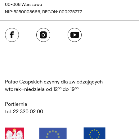
00-068 Warszawa
NIP: 5250008666, REGON: 000275777
Facebook
Instagram
YouTube
Pałac Czapskich czynny dla zwiedzających
wtorek—niedziela od 12⁰⁰ do 19⁰⁰
Portiernia
tel. 22 320 02 00