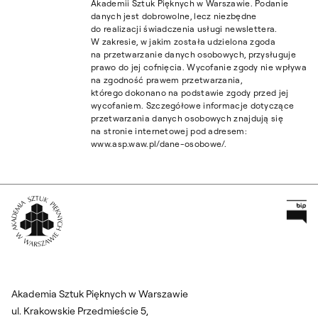
Akademii Sztuk Pięknych w Warszawie. Podanie
danych jest dobrowolne, lecz niezbędne
do realizacji świadczenia usługi newslettera.
W zakresie, w jakim została udzielona zgoda
na przetwarzanie danych osobowych, przysługuje
prawo do jej cofnięcia. Wycofanie zgody nie wpływa
na zgodność prawem przetwarzania,
którego dokonano na podstawie zgody przed jej
wycofaniem. Szczegółowe informacje dotyczące
przetwarzania danych osobowych znajdują się
na stronie internetowej pod adresem:
www.asp.waw.pl/dane-osobowe/.
Pr
Wróć na Stronę Główną
Akademia Sztuk Pięknych w Warszawie
ul. Krakowskie Przedmieście 5,