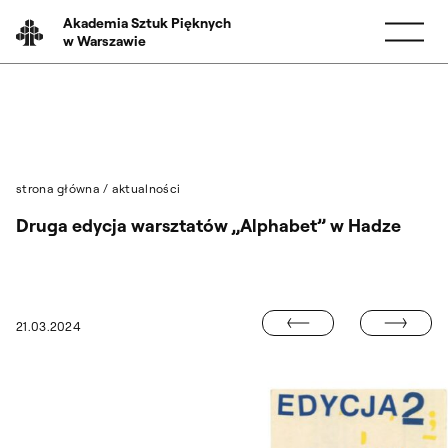
Przejdź do wyszukiwarki
Przejdź do treści
Akademia Sztuk Pięknych
w Warszawie
strona główna
/
aktualności
Druga edycja warsztatów „Alphabet” w Hadze
GLORIA ARTIS 
21.03.2024
O. WARSZTATY TYPOGRAFICZNE NA WYDZIALE GRAFIKI