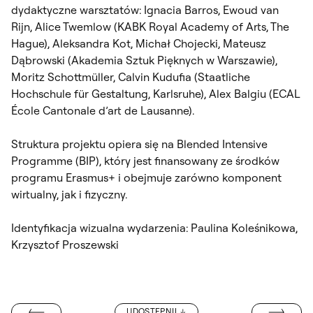
dydaktyczne warsztatów: Ignacia Barros, Ewoud van
Rijn, Alice Twemlow (KABK Royal Academy of Arts, The
Hague), Aleksandra Kot, Michał Chojecki, Mateusz
Dąbrowski (Akademia Sztuk Pięknych w Warszawie),
Moritz Schottmüller, Calvin Kudufia (Staatliche
Hochschule für Gestaltung, Karlsruhe), Alex Balgiu (ECAL
École Cantonale d’art de Lausanne).
Struktura projektu opiera się na Blended Intensive
Programme (BIP), który jest finansowany ze środków
programu Erasmus+ i obejmuje zarówno komponent
wirtualny, jak i fizyczny.
Identyfikacja wizualna wydarzenia: Paulina Koleśnikowa,
Krzysztof Proszewski
GLORIA ARTIS 
UDOSTĘPNIJ