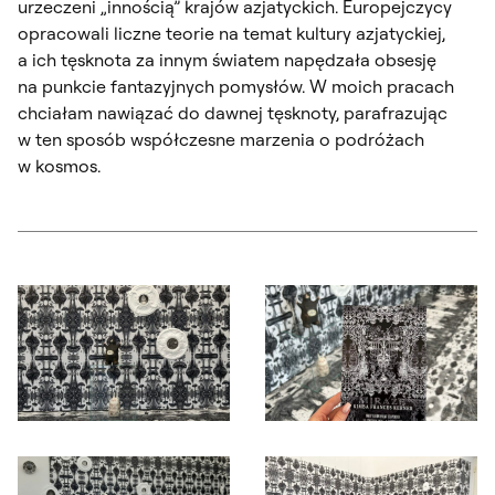
urzeczeni „innością” krajów azjatyckich. Europejczycy
opracowali liczne teorie na temat kultury azjatyckiej,
a ich tęsknota za innym światem napędzała obsesję
na punkcie fantazyjnych pomysłów. W moich pracach
chciałam nawiązać do dawnej tęsknoty, parafrazując
w ten sposób współczesne marzenia o podróżach
w kosmos.
Otwórz okno dialogowe, slajd numer: 1
Otwórz okno dialogowe, slajd nu