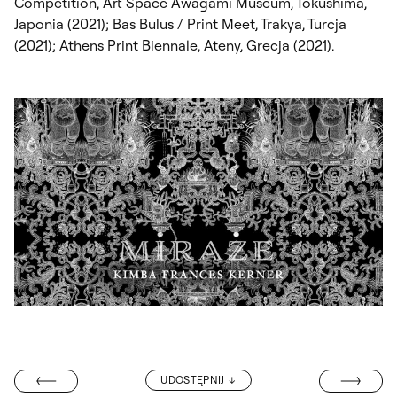
Competition, Art Space Awagami Museum, Tokushima,
Japonia (2021); Bas Bulus / Print Meet, Trakya, Turcja
(2021); Athens Print Biennale, Ateny, Grecja (2021).
MIĘDZYNAROD
UDOSTĘPNIJ
Y PRZYSZŁOŚCI