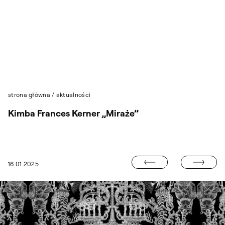
Przejdź do wyszukiwarki
Przejdź do treści
strona główna
/
aktualności
Kimba Frances Kerner „Miraże”
MIĘDZYNAROD
16.01.2025
IN 2025. KONKURS DLA MIŁOŚNIKÓW MODY PRZYSZŁOŚCI