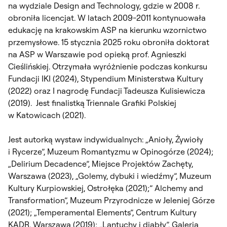
na wydziale Design and Technology, gdzie w 2008 r.
obroniła licencjat. W latach 2009-2011 kontynuowała
edukację na krakowskim ASP na kierunku wzornictwo
przemysłowe. 15 stycznia 2025 roku obroniła doktorat
na ASP w Warszawie pod opieką prof. Agnieszki
Cieślińskiej. Otrzymała wyróżnienie podczas konkursu
Fundacji IKI (2024), Stypendium Ministerstwa Kultury
(2022) oraz I nagrodę Fundacji Tadeusza Kulisiewicza
(2019). Jest finalistką Triennale Grafiki Polskiej
w Katowicach (2021).
Jest autorką wystaw indywidualnych: „Anioły, Żywioły
i Rycerze”, Muzeum Romantyzmu w Opinogórze (2024);
„Delirium Decadence”, Miejsce Projektów Zachęty,
Warszawa (2023), „Golemy, dybuki i wiedźmy”, Muzeum
Kultury Kurpiowskiej, Ostrołęka (2021);” Alchemy and
Transformation”, Muzeum Przyrodnicze w Jeleniej Górze
(2021); „Temperamental Elements”, Centrum Kultury
KADR, Warszawa (2019); „Lantuchy i diabły”, Galeria