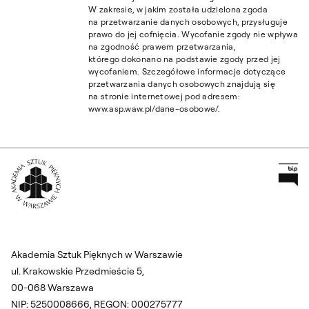
W zakresie, w jakim została udzielona zgoda
na przetwarzanie danych osobowych, przysługuje
prawo do jej cofnięcia. Wycofanie zgody nie wpływa
na zgodność prawem przetwarzania,
którego dokonano na podstawie zgody przed jej
wycofaniem. Szczegółowe informacje dotyczące
przetwarzania danych osobowych znajdują się
na stronie internetowej pod adresem:
www.asp.waw.pl/dane-osobowe/.
Pr
Wróć na Stronę Główną
Akademia Sztuk Pięknych w Warszawie
ul. Krakowskie Przedmieście 5,
00-068 Warszawa
NIP: 5250008666, REGON: 000275777