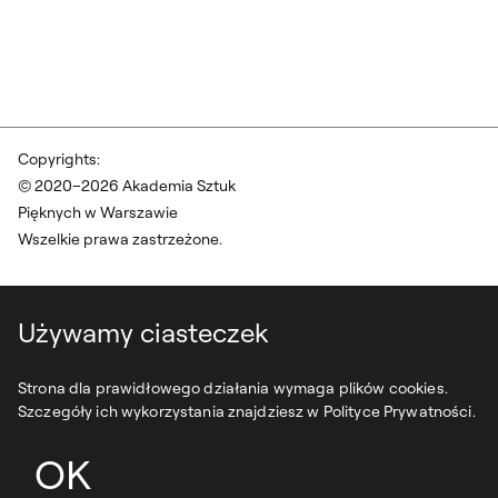
Copyrights:
© 2020–2026 Akademia Sztuk
Pięknych w Warszawie
Wszelkie prawa zastrzeżone.
Używamy ciasteczek
Strona dla prawidłowego działania wymaga plików cookies.
Szczegóły ich wykorzystania znajdziesz w Polityce Prywatności.
OK
projekt:
syfonstudio