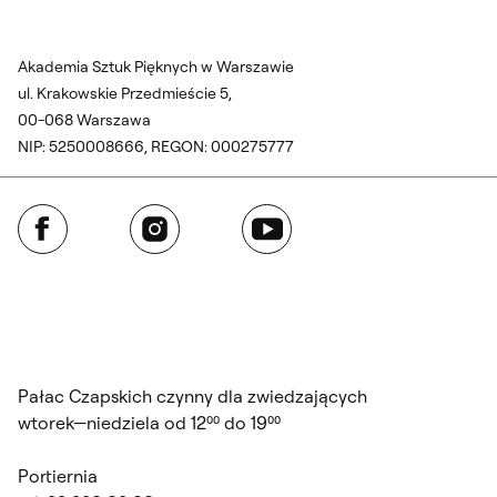
Akademia Sztuk Pięknych w Warszawie
ul. Krakowskie Przedmieście 5,
00-068 Warszawa
NIP: 5250008666, REGON: 000275777
Facebook
Instagram
YouTube
Pałac Czapskich czynny dla zwiedzających
wtorek—niedziela od 12⁰⁰ do 19⁰⁰
Portiernia