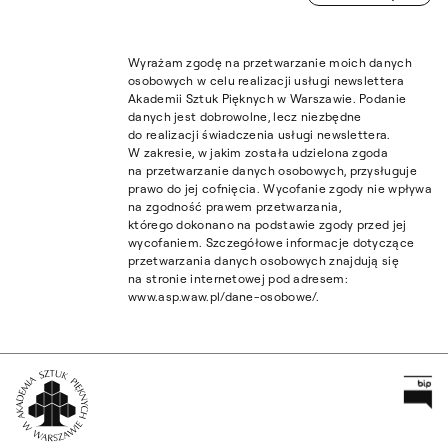
Wyrażam zgodę na przetwarzanie moich danych
osobowych w celu realizacji usługi newslettera
Akademii Sztuk Pięknych w Warszawie. Podanie
danych jest dobrowolne, lecz niezbędne
do realizacji świadczenia usługi newslettera.
W zakresie, w jakim została udzielona zgoda
na przetwarzanie danych osobowych, przysługuje
prawo do jej cofnięcia. Wycofanie zgody nie wpływa
na zgodność prawem przetwarzania,
którego dokonano na podstawie zgody przed jej
wycofaniem. Szczegółowe informacje dotyczące
przetwarzania danych osobowych znajdują się
na stronie internetowej pod adresem:
www.asp.waw.pl/dane-osobowe/.
Pr
Wróć na Stronę Główną