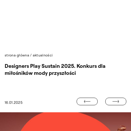
Przejdź do wyszukiwarki
Przejdź do treści
strona główna
/
aktualności
Designers Play Sustain 2025. Konkurs dla
miłośników mody przyszłości
KIMBA FRANCE
16.01.2025
TY GARLIKA. WYSTAWA PLAKATÓW PIOTRA GARLICKIEGO