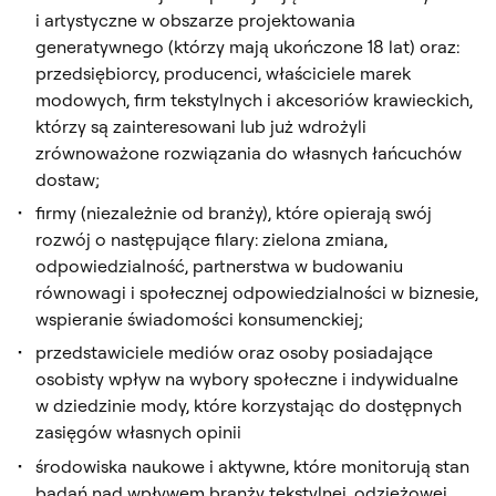
i artystyczne w obszarze projektowania
generatywnego (którzy mają ukończone 18 lat) oraz:
przedsiębiorcy, producenci, właściciele marek
modowych, firm tekstylnych i akcesoriów krawieckich,
którzy są zainteresowani lub już wdrożyli
zrównoważone rozwiązania do własnych łańcuchów
dostaw;
firmy (niezależnie od branży), które opierają swój
rozwój o następujące filary: zielona zmiana,
odpowiedzialność, partnerstwa w budowaniu
równowagi i społecznej odpowiedzialności w biznesie,
wspieranie świadomości konsumenckiej;
przedstawiciele mediów oraz osoby posiadające
osobisty wpływ na wybory społeczne i indywidualne
w dziedzinie mody, które korzystając do dostępnych
zasięgów własnych opinii
środowiska naukowe i aktywne, które monitorują stan
badań nad wpływem branży tekstylnej, odzieżowej