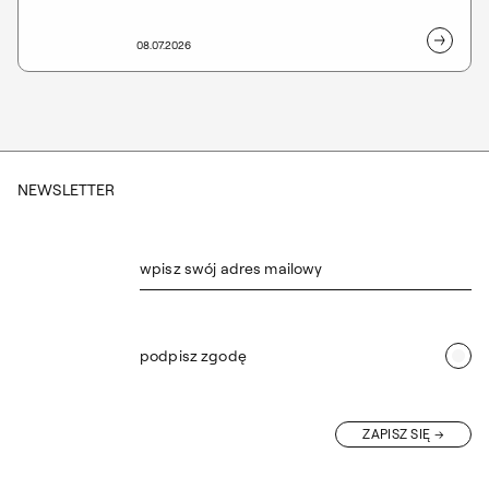
podyplomowych Masters of Graphic Arts na
Wydziale Grafiki ASP w Warszawie Agata
08.07.2026
Hamilton, Jakub Tadeusz Gadek, Magdalena
Malena Jankowska i Anna Młyniec badają źródła
pamięci, tożsamości i ludzkiej wrażliwości,
wykorzystując grafikę, fotografię, malarstwo oraz
instalację multimedialną.
NEWSLETTER
wpisz swój adres mailowy
podpisz zgodę
ZAPISZ SIĘ