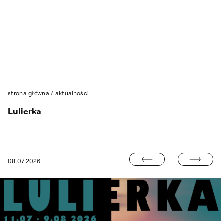
Przejdź do wyszukiwarki
Przejdź do treści
strona główna
/
aktualności
Lulierka
KATALOG „FIG
08.07.2026
60 PLAKATÓW NA 60-LECIE