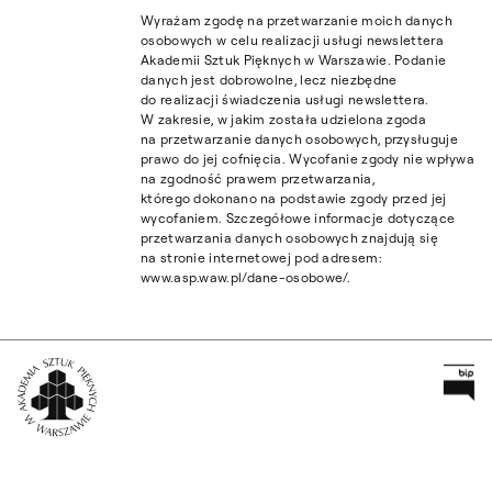
Wyrażam zgodę na przetwarzanie moich danych
osobowych w celu realizacji usługi newslettera
Akademii Sztuk Pięknych w Warszawie. Podanie
danych jest dobrowolne, lecz niezbędne
do realizacji świadczenia usługi newslettera.
W zakresie, w jakim została udzielona zgoda
na przetwarzanie danych osobowych, przysługuje
prawo do jej cofnięcia. Wycofanie zgody nie wpływa
na zgodność prawem przetwarzania,
którego dokonano na podstawie zgody przed jej
wycofaniem. Szczegółowe informacje dotyczące
przetwarzania danych osobowych znajdują się
na stronie internetowej pod adresem:
www.asp.waw.pl/dane-osobowe/.
Pr
Wróć na Stronę Główną