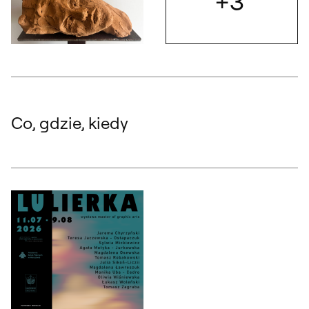
+3
Otwórz
Otwórz okno dialogowe, slajd numer: 7
Co, gdzie, kiedy