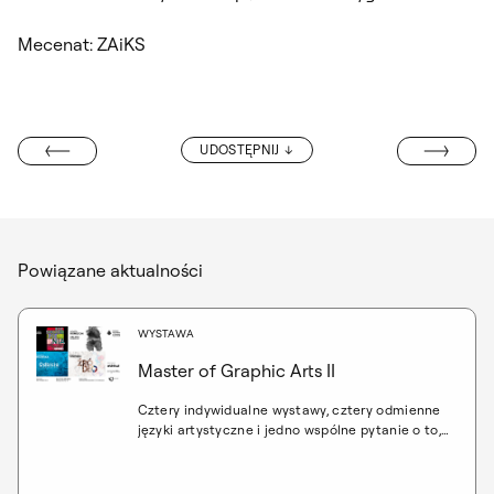
Mecenat: ZAiKS
KATALOG „FIG
UDOSTĘPNIJ
W NA 60-LECIE
Powiązane aktualności
WYSTAWA
Master of Graphic Arts II
Cztery indywidualne wystawy, cztery odmienne
języki artystyczne i jedno wspólne pytanie o to,
co kryje się pod powierzchnią współczesnych
obrazów, narracji i doświadczeń. W ramach
prezentacji projektów uczestników studiów