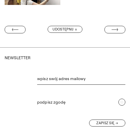
Otwórz okno dialogowe, slajd numer: 7
KSIĄŻKA DR M
UDOSTĘPNIJ
! BWA WROCŁAW
NEWSLETTER
wpisz swój adres mailowy
podpisz zgodę
ZAPISZ SIĘ