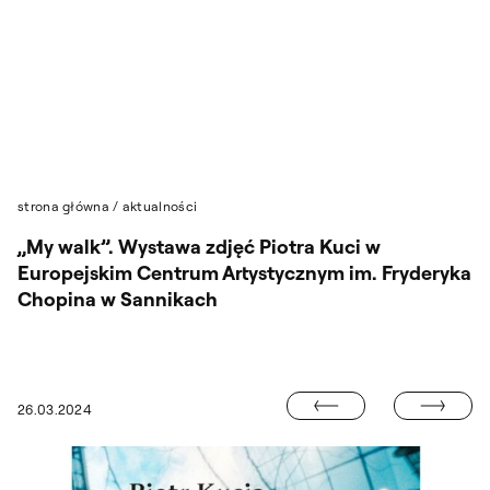
Przejdź do wyszukiwarki
Przejdź do treści
strona główna
/
aktualności
„My walk”. Wystawa zdjęć Piotra Kuci w
Europejskim Centrum Artystycznym im. Fryderyka
Chopina w Sannikach
KSIĄŻKA DR M
26.03.2024
RAC ALEKSANDRY LIPUT W GALERII SIC! BWA WROCŁAW