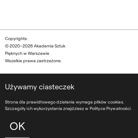
Copyrights:
© 2020–2026 Akademia Sztuk
Pięknych w Warszawie
Wszelkie prawa zastrzeżone.
Używamy ciasteczek
Strona dla prawidłowego działania wymaga plików cookies.
Szczegóły ich wykorzystania znajdziesz w Polityce Prywatności.
OK
projekt:
syfonstudio
development:
owls department