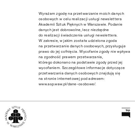
Wyrażam zgodę na przetwarzanie moich danych
osobowych w celu realizacji usługi newslettera
Akademii Sztuk Pięknych w Warszawie. Podanie
danych jest dobrowolne, lecz niezbędne
do realizacji świadczenia usługi newslettera.
W zakresie, w jakim została udzielona zgoda
na przetwarzanie danych osobowych, przysługuje
prawo do jej cofnięcia. Wycofanie zgody nie wpływa
na zgodność prawem przetwarzania,
którego dokonano na podstawie zgody przed jej
wycofaniem. Szczegółowe informacje dotyczące
przetwarzania danych osobowych znajdują się
na stronie internetowej pod adresem:
www.asp.waw.pl/dane-osobowe/.
Pr
Wróć na Stronę Główną