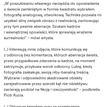
„W poszukiwaniu własnego narzędzia do opowiadania
o świecie zamkniętym w formie kwadratu wybrałem
fotografię analogową, otworkową. Technika pozwala mi
uzyskać silny związek obrazu z realnością, zachowując
przy tym pewnie aberracje. Szukam kadrów
i wewnętrznej opowieści, które sprawiają wrażenie
surrealności“ – mówi artysta.
(…) Interesują mnie zdjęcia, które komunikują się
z odbiorcą bez komentarza, których aberracja świata,
przez przypadkowe zdarzenia w kadrze, na moment
zatrzymuje, przykuwa wzrok odbiorcy. Lubię, kiedy
fotografia zaskakuje, swoją niby-banalną treścią.
Wybrane i odpowiednio skadrowane obiekty
zarejestrowane przez szeroki kąt nie-obiektywu
zacierają podział na fikcję i rzeczywistość“ – podkreśla
Piotr Kucia.
(…) Głównym tematem prac są przestrzenie,