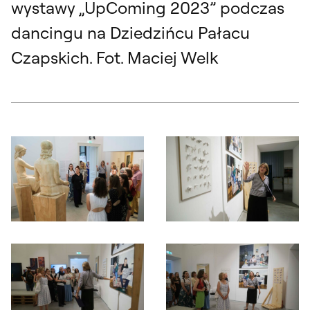
wystawy „UpComing 2023” podczas
dancingu na Dziedzińcu Pałacu
Czapskich. Fot. Maciej Welk
Otwórz okno dialogowe, slajd numer: 1
Otwórz okno dialogowe, slajd nu