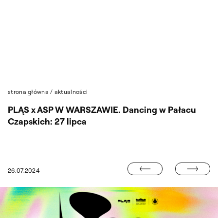
Przejdź do wyszukiwarki
Przejdź do treści
strona główna
/
aktualności
PLĄS x ASP W WARSZAWIE. Dancing w Pałacu
Czapskich: 27 lipca
STUDENCI I S
26.07.2024
 PROJEKTOWANIA KROJÓW PISM NA WYDZIALE GRAFIKI