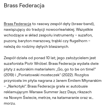
Brass Federacja
Brass Federacja
to rasowy zespół dęty (brass-band),
nawiązujący do tradycji nowoorleańskiej. Wszystkie
wchodzące w skład zespołu instrumenty – suzafon,
puzony, baryton marszowy, trąbki czy flugelhorn –
należą do rodziny dętych blaszanych.
Zespół działa od ponad 10 lat; jego założycielem jest
suzafonista Piotr Wróbel. Brass Federacja wydała dwie
płyty z autorskim materiałem: „Go, go to be on time!”
(2019) i „Poniatowski mosteczek” (2022). Rozgłos
przyniosła im płyta nagrana z Janem Emilem Młynarskim
– „Narkotyki”. Brass Federacja grała w: autobusie
reklamującym Warsaw Summer Jazz Days, rikszach
na Nowym Świecie, metrze, na katamaranie oraz w…
morzu.