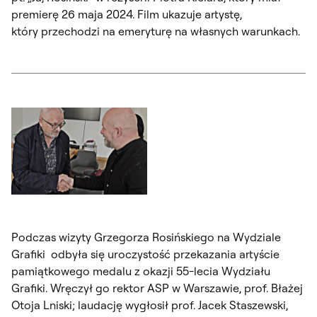
premierę 26 maja 2024. Film ukazuje artystę,
który przechodzi na emeryturę na własnych warunkach.
Otwórz okno dialogowe, slajd numer: 1
Podczas wizyty Grzegorza Rosińskiego na Wydziale
Grafiki odbyła się uroczystość przekazania artyście
pamiątkowego medalu z okazji 55-lecia Wydziału
Grafiki. Wręczył go rektor ASP w Warszawie, prof. Błażej
Otoja Lniski; laudację wygłosił prof. Jacek Staszewski,