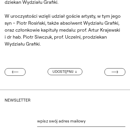
dziekan Wydziału Grafiki.
W uroczystości wzięli udział goście artysty, w tym jego
syn – Piotr Rosiński, także absolwent Wydziału Grafiki,
oraz członkowie kapituły medalu: prof. Artur Krajewski
i dr hab. Piotr Siwczuk, prof. Uczelni, prodziekan
Wydziału Grafiki.
OTWARTY NABÓ
UDOSTĘPNIJ
ARSTWIE 2024
NEWSLETTER
wpisz swój adres mailowy