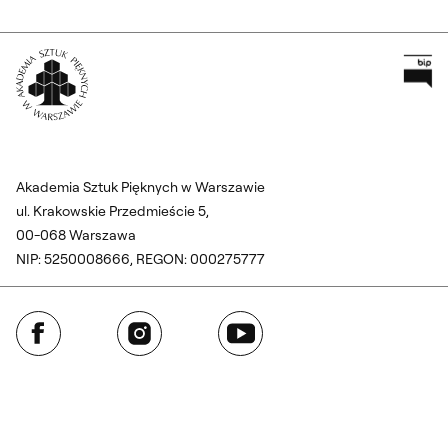
Pr
Wróć na Stronę Główną
Akademia Sztuk Pięknych w Warszawie
ul. Krakowskie Przedmieście 5,
00-068 Warszawa
NIP: 5250008666, REGON: 000275777
Facebook
Instagram
YouTube