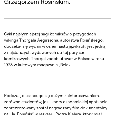
Grzegorzem Rosińskim.
Cykl najsłynniejszej sagi komiksów o przygodach
wikinga Thorgala Aegirssona, autorstwa Rosińskiego,
doczekał się wydań w osiemnastu językach; jest jedną
z najstarszych wydawanych do tej pory serii
komiksowych. Thorgal zadebiutował w Polsce w roku
1978 w kultowym magazynie „Relax”.
Podczas, cieszącego się dużym zainteresowaniem,
zarówno studentów, jak i kadry akademickiej spotkania
zaprezentowany został nagradzany film dokumentalny
pt. „Ja, Rosiński” w reżyserii Piotra Kielara, który miał