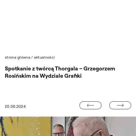
Przejdź do wyszukiwarki
Przejdź do treści
strona główna
/
aktualności
Spotkanie z twórcą Thorgala – Grzegorzem
Rosińskim na Wydziale Grafiki
OTWARTY NABÓ
20.06.2024
DYPLOMY NA MALARSTWIE 2024