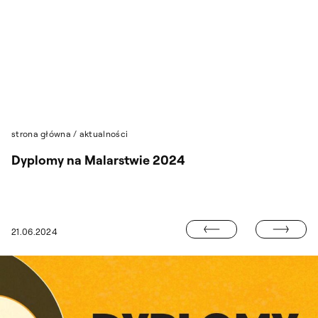
Przejdź do wyszukiwarki
Przejdź do treści
strona główna
/
aktualności
Dyplomy na Malarstwie 2024
SPOTKANIE Z 
21.06.2024
M ANNY BANDYRY (WYDZIAŁ MALARSTWA) W DIAL GALLERY