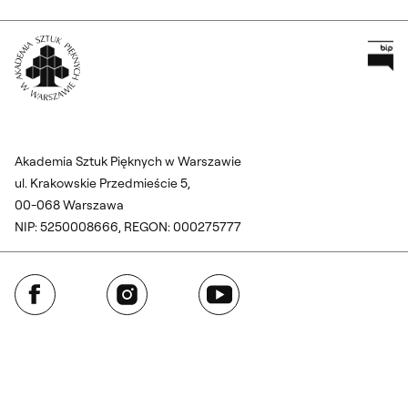
Pr
Wróć na Stronę Główną
Akademia Sztuk Pięknych w Warszawie
ul. Krakowskie Przedmieście 5,
00-068 Warszawa
NIP: 5250008666, REGON: 000275777
Facebook
Instagram
YouTube