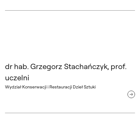
dr hab. Grzegorz Stachańczyk, prof. uczelni Wydział Konserwacji i Re
dr hab. Grzegorz Stachańczyk, prof.
uczelni
Wydział Konserwacji i Restauracji Dzieł Sztuki
dr hab. Weronika Liszewska, prof. uczelni Wydział Konserwacji i Resta