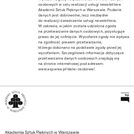
osobowych w celu realizacji usługi newslettera
Akademii Sztuk Pięknych w Warszawie. Podanie
danych jest dobrowolne, lecz niezbędne
do realizacji świadczenia usługi newslettera.
W zakresie, w jakim została udzielona zgoda
na przetwarzanie danych osobowych, przysługuje
prawo do jej cofnięcia. Wycofanie zgody nie wpływa
na zgodność prawem przetwarzania,
którego dokonano na podstawie zgody przed jej
wycofaniem. Szczegółowe informacje dotyczące
przetwarzania danych osobowych znajdują się
na stronie internetowej pod adresem:
www.asp.waw.pl/dane-osobowe/.
Pr
Wróć na Stronę Główną
Akademia Sztuk Pięknych w Warszawie