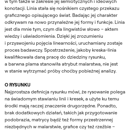
w tym także w zakresie jej semiotycznych i ideowych
konotacji. Linia stała się nośnikiem czystego przekazu
graficznego opisującego świat. Badając jej charakter
odkrywam na nowo przynależne jej formy i funkcje. Linia
jest dla mnie tym, czym dla lingwistów słowo – aktem
wiedzy i uświadomienia. Dzięki jej zrozumieniu
i przyswojeniu pojęcia linearności, uruchamiany zostaje
proces badawczy. Spostrzeżenie, jakoby kreska-linia
kwalifikowała daną pracę do dziedziny rysunku,
a barwna plama stanowiła atrybut malarstwa, nie jest
w stanie wytrzymać próby choćby pobieżnej analizy.
O RYSUNKU
Najprostsza definicja rysunku mówi, że rysowanie polega
na świadomym stawianiu linii i kresek, a użyte ku temu
środki mają raczej znaczenie drugorzędne. Ponadto,
brak dodatkowych działań, takich jak przygotowanie
podobrazia, matrycy bądź też formy przestrzennej
niezbędnych w malarstwie, grafice czy też rzeźbie –