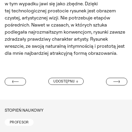
w tym wypadku jawi się jako zbędne. Dzięki
tej technologicznej prostocie rysunek jest obrazem
czystej, artystycznej wizji. Nie potrzebuje etapów
pośrednich. Nawet w czasach, w których sztuka
podlegała najrozmaitszym konwencjom, rysunki zawsze
zdradzały prawdziwy charakter artysty. Rysunek
wreszcie, ze swoją naturalną intymnością i prostotą jest
dla mnie najbardziej atrakcyjną formą obrazowania.
PROF. DR HAB
UDOSTĘPNIJ
TUR WINIARSKI
STOPIEŃ NAUKOWY
PROFESOR