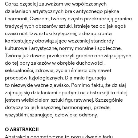
Coraz częściej zauważam we współczesnych
działaniach artystycznych brak antycznego piękna
i harmonii. Owszem, twórcy często przekraczają granice
tradycyjnych obszarów sztuki. Istnieje też od jakiegoś
czasu nurt tzw. sztuki krytycznej, z dezaprobatą
kontestujący obowiązujące wcześniej standardy
kulturowe i artystyczne, normy moralne i społeczne.
Twórcy już dawno przekroczyli granice obowiązujących
do tej pory zakazów w obrębie duchowości,
seksualności, zdrowia, życia i śmierci czy nawet
procesów fizjologicznych. Dla mnie figuracja
to niezwykle ważne zjawisko. Pomimo faktu, że dzisiaj
zajmuję się działaniami opartymi na abstrakcji to dalej
jestem wielbicielem sztuki figuratywnej. Szczególnie
dotyczy to jej klasycznej, harmonijnej i, przede
wszystkim, szanującej człowieka odsłony.
O ABSTRAKCJI
Abstrakcja geometryczna to poszukiwanie ładu