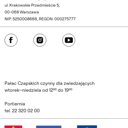
ul. Krakowskie Przedmieście 5,
00-068 Warszawa
NIP: 5250008666, REGON: 000275777
Facebook
Instagram
YouTube
Pałac Czapskich czynny dla zwiedzających
wtorek—niedziela od 12⁰⁰ do 19⁰⁰
Portiernia
tel. 22 320 02 00