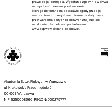
prawo do jej cofnięcia. Wycofanie zgody nie wpływa
na zgodność prawem przetwarzania,
którego dokonano na podstawie zgody przed jej
wycofaniem. Szczegółowe informacje dotyczące
przetwarzania danych osobowych znajdują się
na stronie internetowej pod adresem:
www.asp.waw.pl/dane-osobowe/.
Pr
Wróć na Stronę Główną
Akademia Sztuk Pięknych w Warszawie
ul. Krakowskie Przedmieście 5,
00-068 Warszawa
NIP: 5250008666, REGON: 000275777