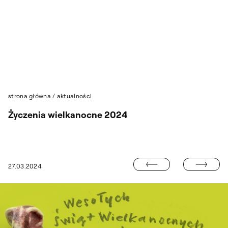
Przejdź do wyszukiwarki
Przejdź do treści
strona główna
/
aktualności
Życzenia wielkanocne 2024
„ROBAK SERCO
27.03.2024
TAŁ PONOWNIE WYBRANY NA REKTORA ASP W WARSZAWIE