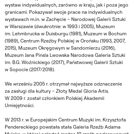
wystaw indywidualnych, zarówno w kraju, jak i poza jego
granicami. Pokazywał swoje prace na indywidualnych
wystawach m.in. w Zachęcie – Narodowej Galerii Sztuki
w Warszawie (dwukrotnie: w 1993 i 2005), Muzeum
im. Lehmbrucka w Duisburgu (1981), Muzeum w Bochum
(1989), Centrum Rzeźby Polskiej w Orońsku (1993, 2007,
2015), Muzeum Okręgowym w Sandomierzu (2016),
Muzeum Jana Pinsla Lwowska Narodowa Galeria Sztuki
im. B.G. Woźnickiego (2017), Państwowej Galerii Sztuki
w Sopocie (2017/2018).
We wrześniu 2005 r. otrzymał najwyższe odznaczenie
za zasługi dla kultury – Złoty Medal Gloria Artis.
W 2009 r. został członkiem Polskiej Akademii
Umiejętności.
W 2013 r. w Europejskim Centrum Muzyki im. Krzysztofa
Pendereckiego powstała stała Galeria Rzeźb Adama
Myjaka, w której oglądać można 10 rzeźb podarowanych