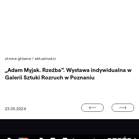
Przejdź do wyszukiwarki
Przejdź do treści
strona główna
/
aktualności
„Adam Myjak. Rzeźba”. Wystawa indywidualna w
Galerii Sztuki Rozruch w Poznaniu
“SYSTEM WCZE
23.05.2024
CZNICĘ ŚMIERCI PROF. WŁODZIMIERZA SZYMAŃSKIEGO