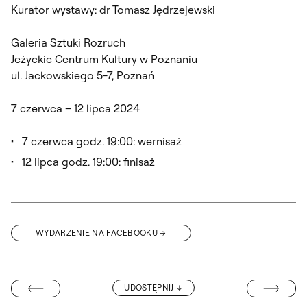
Kurator wystawy: dr Tomasz Jędrzejewski
Galeria Sztuki Rozruch
Jeżyckie Centrum Kultury w Poznaniu
ul. Jackowskiego 5-7, Poznań
7 czerwca – 12 lipca 2024
7 czerwca godz. 19:00: wernisaż
12 lipca godz. 19:00: finisaż
WYDARZENIE NA FACEBOOKU
“SYSTEM WCZE
UDOSTĘPNIJ
SZYMAŃSKIEGO