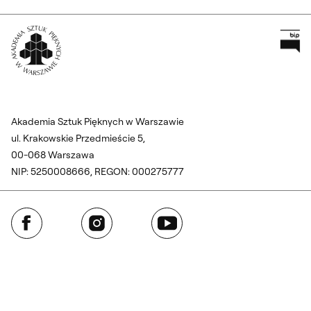
Pr
Wróć na Stronę Główną
Akademia Sztuk Pięknych w Warszawie
ul. Krakowskie Przedmieście 5,
00-068 Warszawa
NIP: 5250008666, REGON: 000275777
Facebook
Instagram
YouTube