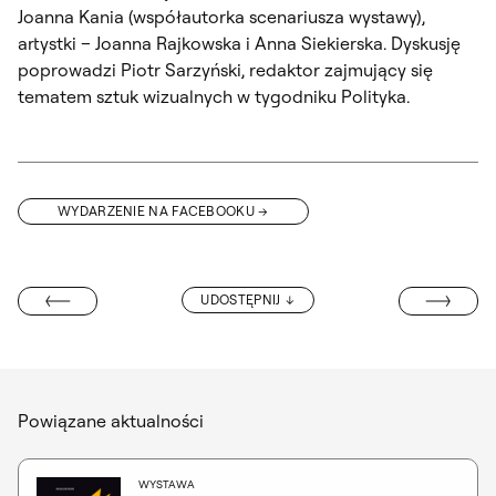
Joanna Kania (współautorka scenariusza wystawy),
artystki – Joanna Rajkowska i Anna Siekierska. Dyskusję
poprowadzi Piotr Sarzyński, redaktor zajmujący się
tematem sztuk wizualnych w tygodniku Polityka.
WYDARZENIE NA FACEBOOKU
WYSTAWA PRAC
UDOSTĘPNIJ
 STACJONARNIE
Powiązane aktualności
WYSTAWA