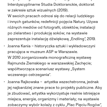
Interdyscyplinarne Studia Doktoranckie, doktorat
w zakresie sztuk wizualnych (2019).
W swoich pracach odnosi się do relacji ludzkiego
i innych gatunków, redefinicji pojęcia Natury. Używa
różnych mediów od fotografii, obiektów, instalacji
po zielarstwo i produkcję soków; na wystawie
zaprezentuje instalację dźwiękową „Endling”, 2019.
Joanna Kania – historyczka sztuki i wykładowczyni
pracująca w muzeum ASP w Warszawie.
W 2010 zorganizowała monograficzną wystawę
Rajmunda Ziemskiego w warszawskiej Zachęcie;
współtworząca scenariusz wystawy „System
wczesnego ostrzegania”
.
Joanna Rajkowska – artystka wszechstronna, jednak
jej najbardziej znane prace to projekty publiczne. Aby
je zbudować, artystka wykorzystuje realnie istniejące
miejsca, energie, organizmy i materiały; na wystawie
zobaczymy wybór kolaży z cyklu „Plac Pięciu Rogów”,