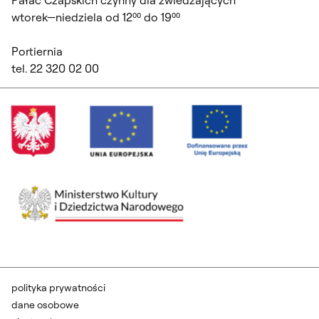
Pałac Czapskich czynny dla zwiedzających
wtorek—niedziela od 12⁰⁰ do 19⁰⁰
Portiernia
tel. 22 320 02 00
polityka prywatności
dane osobowe