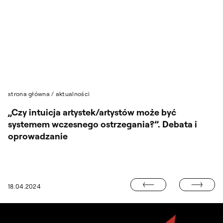
Przejdź do wyszukiwarki
Przejdź do treści
strona główna
/
aktualności
„Czy intuicja artystek/artystów może być
systemem wczesnego ostrzegania?”. Debata i
oprowadzanie
WYSTAWA PRAC
18.04.2024
DNI OTWARTE ASP W WARSZAWIE 2024 STACJONARNIE