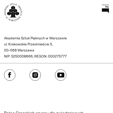
Pr
Wróć na Stronę Główną
Akademia Sztuk Pięknych w Warszawie
ul. Krakowskie Przedmieście 5,
00-068 Warszawa
NIP: 5250008666, REGON: 000275777
Facebook
Instagram
YouTube