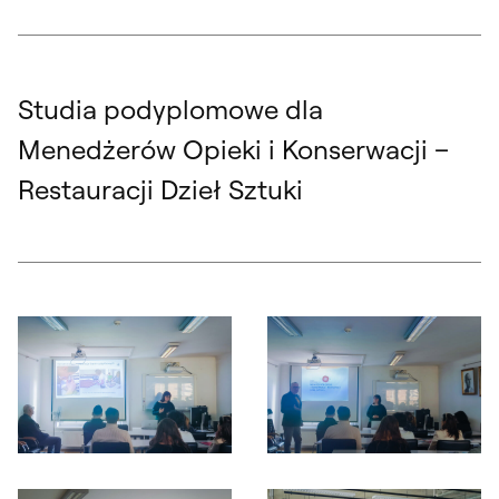
Studia podyplomowe dla
Menedżerów Opieki i Konserwacji –
Restauracji Dzieł Sztuki
Otwórz okno dialogowe, slajd numer: 1
Otwórz okno dialogowe, slajd nu