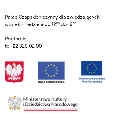
Pałac Czapskich czynny dla zwiedzających
wtorek—niedziela od 12⁰⁰ do 19⁰⁰
Portiernia
tel. 22 320 02 00