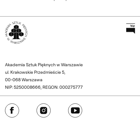
Pr
Wróć na Stronę Główną
Akademia Sztuk Pięknych w Warszawie
ul. Krakowskie Przedmieście 5,
00-068 Warszawa
NIP: 5250008666, REGON: 000275777
Facebook
Instagram
YouTube