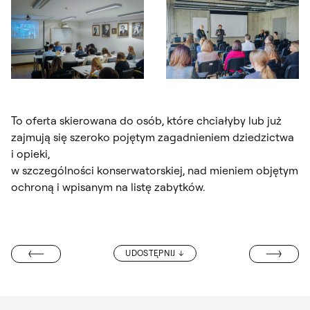
Otwórz okno dialogowe, slajd numer: 3
Otwórz okno dialogowe, slajd nu
To oferta skierowana do osób, które chciałyby lub już
zajmują się szeroko pojętym zagadnieniem dziedzictwa
i opieki,
w szczególności konserwatorskiej, nad mieniem objętym
ochroną i wpisanym na listę zabytków.
DOŚWIADCZENI
UDOSTĘPNIJ
OTEKĘ CYFROWĄ