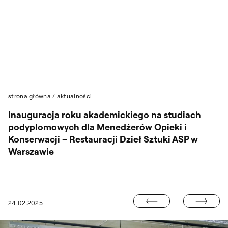
Przejdź do wyszukiwarki
Przejdź do treści
strona główna
/
aktualności
Inauguracja roku akademickiego na studiach
podyplomowych dla Menedżerów Opieki i
Konserwacji – Restauracji Dzieł Sztuki ASP w
Warszawie
DOŚWIADCZENI
24.02.2025
NYCH W WARSZAWIE URUCHOMIŁA BIBLIOTEKĘ CYFROWĄ