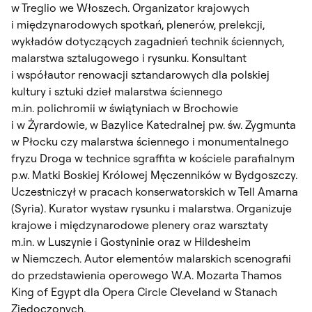
w Treglio we Włoszech. Organizator krajowych
i międzynarodowych spotkań, plenerów, prelekcji,
wykładów dotyczących zagadnień technik ściennych,
malarstwa sztalugowego i rysunku. Konsultant
i współautor renowacji sztandarowych dla polskiej
kultury i sztuki dzieł malarstwa ściennego
m.in. polichromii w świątyniach w Brochowie
i w Żyrardowie, w Bazylice Katedralnej pw. św. Zygmunta
w Płocku czy malarstwa ściennego i monumentalnego
fryzu Droga w technice sgraffita w kościele parafialnym
p.w. Matki Boskiej Królowej Męczenników w Bydgoszczy.
Uczestniczył w pracach konserwatorskich w Tell Amarna
(Syria). Kurator wystaw rysunku i malarstwa. Organizuje
krajowe i międzynarodowe plenery oraz warsztaty
m.in. w Luszynie i Gostyninie oraz w Hildesheim
w Niemczech. Autor elementów malarskich scenografii
do przedstawienia operowego W.A. Mozarta Thamos
King of Egypt dla Opera Circle Cleveland w Stanach
Zjedoczonych.