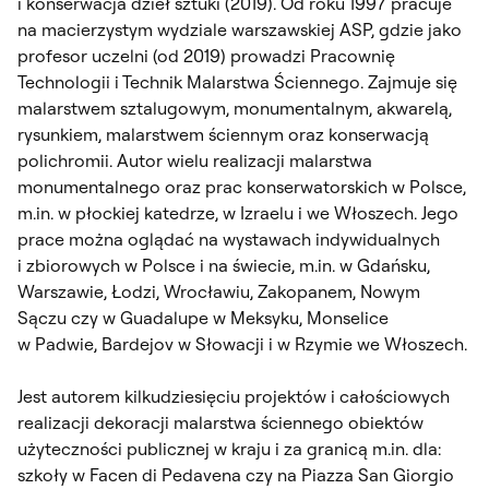
i konserwacja dzieł sztuki (2019). Od roku 1997 pracuje
na macierzystym wydziale warszawskiej ASP, gdzie jako
profesor uczelni (od 2019) prowadzi Pracownię
Technologii i Technik Malarstwa Ściennego. Zajmuje się
malarstwem sztalugowym, monumentalnym, akwarelą,
rysunkiem, malarstwem ściennym oraz konserwacją
polichromii. Autor wielu realizacji malarstwa
monumentalnego oraz prac konserwatorskich w Polsce,
m.in. w płockiej katedrze, w Izraelu i we Włoszech. Jego
prace można oglądać na wystawach indywidualnych
i zbiorowych w Polsce i na świecie, m.in. w Gdańsku,
Warszawie, Łodzi, Wrocławiu, Zakopanem, Nowym
Sączu czy w Guadalupe w Meksyku, Monselice
w Padwie, Bardejov w Słowacji i w Rzymie we Włoszech.
Jest autorem kilkudziesięciu projektów i całościowych
realizacji dekoracji malarstwa ściennego obiektów
użyteczności publicznej w kraju i za granicą m.in. dla:
szkoły w Facen di Pedavena czy na Piazza San Giorgio