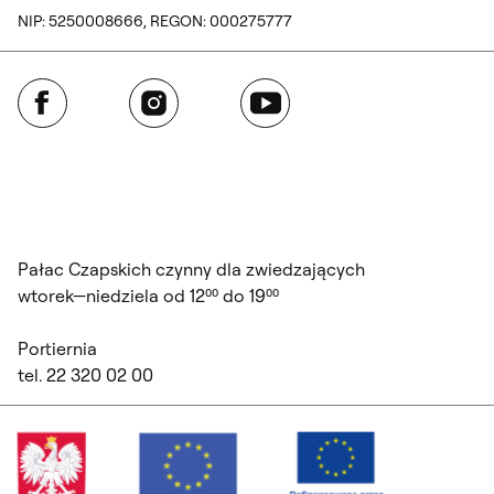
NIP: 5250008666, REGON: 000275777
Facebook
Instagram
YouTube
Pałac Czapskich czynny dla zwiedzających
wtorek—niedziela od 12⁰⁰ do 19⁰⁰
Portiernia
tel. 22 320 02 00