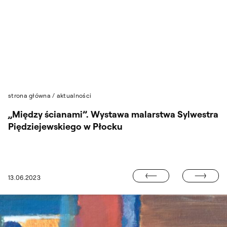
Przejdź do wyszukiwarki
Przejdź do treści
strona główna
/
aktualności
„Między ścianami”. Wystawa malarstwa Sylwestra
Piędziejewskiego w Płocku
„KOLORYT ROZ
13.06.2023
DBUDOWA UKRAINY”. MIĘDZYNARODOWA KONFERENCJA