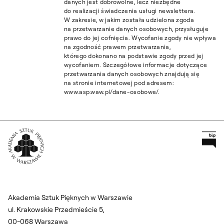
danych jest dobrowolne, lecz niezbędne
do realizacji świadczenia usługi newslettera.
W zakresie, w jakim została udzielona zgoda
na przetwarzanie danych osobowych, przysługuje
prawo do jej cofnięcia. Wycofanie zgody nie wpływa
na zgodność prawem przetwarzania,
którego dokonano na podstawie zgody przed jej
wycofaniem. Szczegółowe informacje dotyczące
przetwarzania danych osobowych znajdują się
na stronie internetowej pod adresem:
www.asp.waw.pl/dane-osobowe/.
Pr
Wróć na Stronę Główną
Akademia Sztuk Pięknych w Warszawie
ul. Krakowskie Przedmieście 5,
00-068 Warszawa