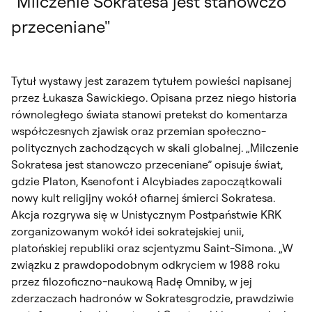
"Milczenie Sokratesa jest stanowczo
przeceniane"
Tytuł wystawy jest zarazem tytułem powieści napisanej
przez Łukasza Sawickiego. Opisana przez niego historia
równoległego świata stanowi pretekst do komentarza
współczesnych zjawisk oraz przemian społeczno-
politycznych zachodzących w skali globalnej. „Milczenie
Sokratesa jest stanowczo przeceniane” opisuje świat,
gdzie Platon, Ksenofont i Alcybiades zapoczątkowali
nowy kult religijny wokół ofiarnej śmierci Sokratesa.
Akcja rozgrywa się w Unistycznym Postpaństwie KRK
zorganizowanym wokół idei sokratejskiej unii,
platońskiej republiki oraz scjentyzmu Saint-Simona. „W
związku z prawdopodobnym odkryciem w 1988 roku
przez filozoficzno-naukową Radę Omniby, w jej
zderzaczach hadronów w Sokratesgrodzie, prawdziwie