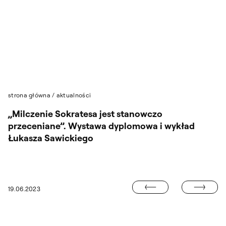
Przejdź do wyszukiwarki
Przejdź do treści
strona główna
/
aktualności
„Milczenie Sokratesa jest stanowczo
przeceniane”. Wystawa dyplomowa i wykład
Łukasza Sawickiego
„DOM, SKÓRA,
19.06.2023
AKIEM JESTEŚ TY!”. PAŁAC CZAPSKICH ZAPRASZA DO GRY