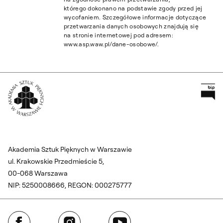
którego dokonano na podstawie zgody przed jej
wycofaniem. Szczegółowe informacje dotyczące
przetwarzania danych osobowych znajdują się
na stronie internetowej pod adresem:
www.asp.waw.pl/dane-osobowe/.
Pr
Wróć na Stronę Główną
Akademia Sztuk Pięknych w Warszawie
ul. Krakowskie Przedmieście 5,
00-068 Warszawa
NIP: 5250008666, REGON: 000275777
Facebook
Instagram
YouTube