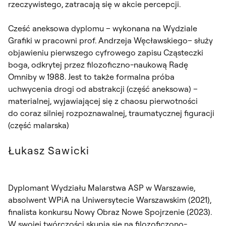
rzeczywistego, zatracają się w akcie percepcji.
Cześć aneksowa dyplomu – wykonana na Wydziale
Grafiki w pracowni prof. Andrzeja Węcławskiego– służy
objawieniu pierwszego cyfrowego zapisu Cząsteczki
boga, odkrytej przez filozoficzno-naukową Radę
Omniby w 1988. Jest to także formalna próba
uchwycenia drogi od abstrakcji (część aneksowa) –
materialnej, wyjawiającej się z chaosu pierwotności
do coraz silniej rozpoznawalnej, traumatycznej figuracji
(część malarska)
Łukasz Sawicki
Dyplomant Wydziału Malarstwa ASP w Warszawie,
absolwent WPiA na Uniwersytecie Warszawskim (2021),
finalista konkursu Nowy Obraz Nowe Spojrzenie (2023).
W swojej twórczości skupia się na filozoficzono-