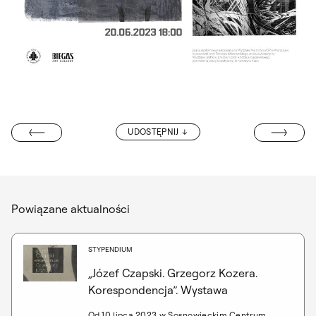
„DOM, SKÓRA,
UDOSTĘPNIJ
PRASZA DO GRY
Powiązane aktualności
STYPENDIUM
„Józef Czapski. Grzegorz Kozera.
Korespondencja”. Wystawa
Od 10 lipca 2023 w Sosnowieckim Centrum