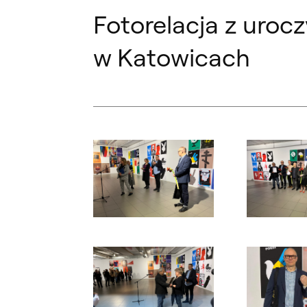
Fotorelacja z uroc
w Katowicach
Otwórz okno dialogowe, slajd numer: 1
Otwórz okno d