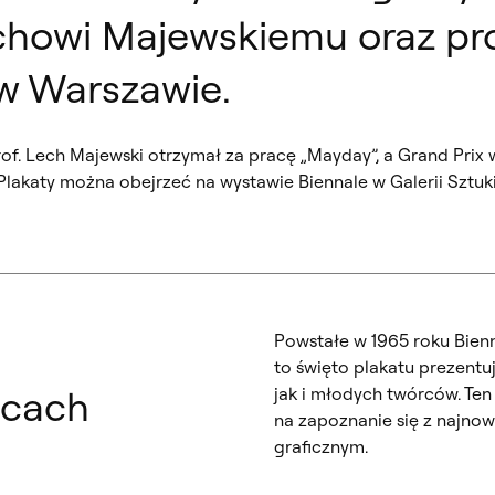
chowi Majewskiemu oraz pro
 w Warszawie.
f. Lech Majewski otrzymał za pracę „Mayday”, a Grand Prix w 
”. Plakaty można obejrzeć na wystawie Biennale w Galerii Szt
Powstałe w 1965 roku Bien
to święto plakatu prezent
icach
jak i młodych twórców. Te
na zapoznanie się z najno
graficznym.