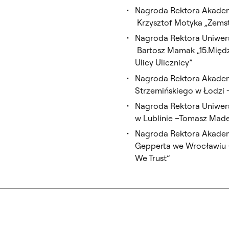
Nagroda Rektora Akadem
Krzysztof Motyka „Zems
Nagroda Rektora Uniwers
Bartosz Mamak „15.Międ
Ulicy Ulicznicy”
Nagroda Rektora Akadem
Strzemińskiego w Łodzi 
Nagroda Rektora Uniwers
w Lublinie –Tomasz Made
Nagroda Rektora Akademi
Gepperta we Wrocławiu –
We Trust”