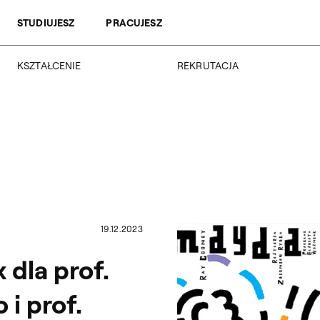
Przejdź do wyszukiwarki
Przejdź do treści
STUDIUJESZ
PRACUJESZ
KSZTAŁCENIE
REKRUTACJA
Kierunki studiów
Rekrutacja 2026/2027
Studia podyplomowe
Regulamin rekrutacji 2026/2027
Erasmus +
Wyniki rekrutacji
Kadra
Kursy
Dokumenty
Rejestracja online
Jakość kształcenia
19.12.2023
 dla prof.
i prof.