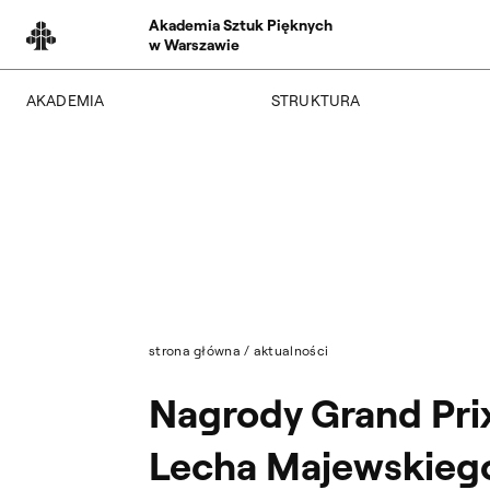
Akademia Sztuk Pięknych
w Warszawie
AKADEMIA
STRUKTURA
O Akademii
Wydziały
Władze
Instytuty
Wybory 2024
Jednostki międzywydziałowe
Pałac Czapskich
Archiwum
Projekty
Biblioteka Główna
Budynki
Muzeum
Dostępność
Wydawnictwo
Tekst ETR
strona główna
/
aktualności
Sklep
Aktualności
Nagrody Grand Prix
Mapa serwisu
Lecha Majewskiego 