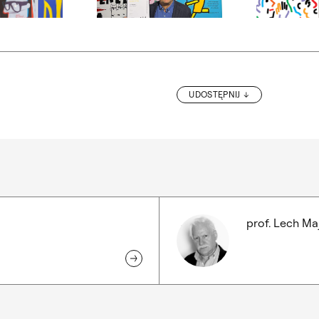
ialogowe, slajd numer: 7
Otwórz okno dialogowe, slajd numer: 8
Otwórz okno d
UDOSTĘPNIJ
WIGIL
prof. Lech Ma
Prof. Lech
Majewski