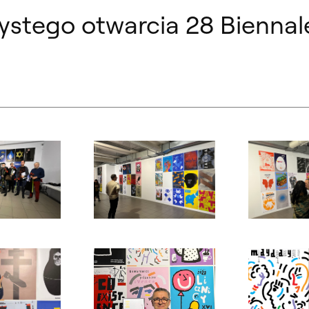
zystego otwarcia 28 Biennal
ialogowe, slajd numer: 2
Otwórz okno dialogowe, slajd numer: 3
Otwórz okno d