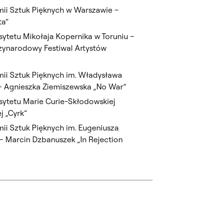
ii Sztuk Pięknych w Warszawie –
ta”
ytetu Mikołaja Kopernika w Toruniu –
zynarodowy Festiwal Artystów
ii Sztuk Pięknych im. Władysława
– Agnieszka Ziemiszewska „No War”
ytetu Marie Curie-Skłodowskiej
j „Cyrk”
i Sztuk Pięknych im. Eugeniusza
 Marcin Dzbanuszek „In Rejection