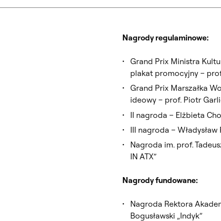
Nagrody regulaminowe:
Grand Prix Ministra Kult
plakat promocyjny – pro
Grand Prix Marszałka Wo
ideowy – prof. Piotr Garl
II nagroda – Elżbieta Ch
III nagroda – Władysław 
Nagroda im. prof. Tadeu
IN ATX”
Nagrody fundowane:
Nagroda Rektora Akadem
Bogusławski „Indyk”