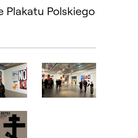
e Plakatu Polskiego
ialogowe, slajd numer: 4
Otwórz okno dialogowe, slajd numer: 5