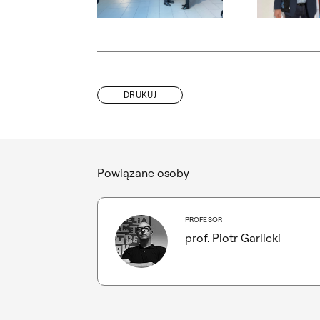
Otwórz okno dialogowe, slajd numer: 6
Otwórz okno d
DRUKUJ
Powiązane osoby
PROFESOR
prof. Piotr Garlicki