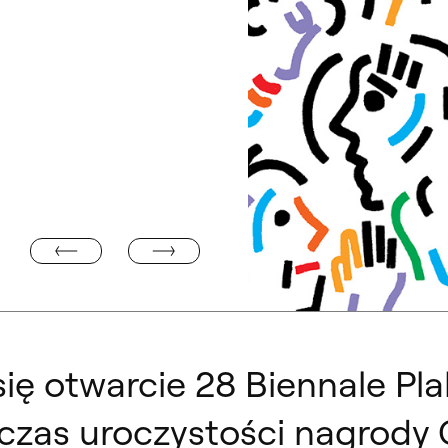
GALA JUBILEUSZOWA Z OKAZJI 55-LECIA WYDZIAŁU G
NIE PRACOWNICZE
28 BPP, po lewej prof. Lech Majewsk
się otwarcie 28 Biennale Pl
zas uroczystości nagrody G