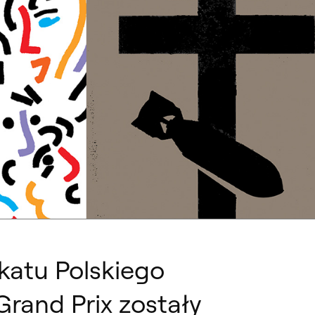
RAFIKI
i „Mayday", po prawej prof. Piotr Garlicki „Dnipro. War in Ukraine”
akatu Polskiego
rand Prix zostały