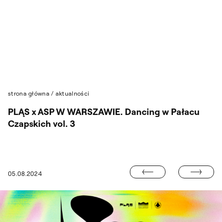
Przejdź do wyszukiwarki
Przejdź do treści
strona główna
/
aktualności
PLĄS x ASP W WARSZAWIE. Dancing w Pałacu
Czapskich vol. 3
„TYPOWA WYST
05.08.2024
A WILBIK I JANUSZ STANNY W KRÓLESTWIE ILUSTRACJI”