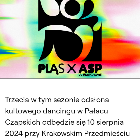
PLĄS x ASP W WARSZAWIE, Dancing w Pałacu Czapskich vol. 3, 10 sierpnia
2023. Identyfikacja wizualna: Mateusz Machalski
Trzecia w tym sezonie odsłona
kultowego dancingu w Pałacu
Czapskich odbędzie się 10 sierpnia
2024 przy Krakowskim Przedmieściu