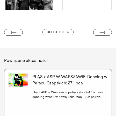
Otwórz
Otwórz okno dialogowe, slajd numer: 7
„TYPOWA WYST
UDOSTĘPNIJ
E ILUSTRACJI”
Powiązane aktualności
PLĄS x ASP W WARSZAWIE. Dancing w
Pałacu Czapskich: 27 lipca
Pląs i ASP w Warszawie połączyły siły! Kultowy
dancing wrócił w nowej lokalizacji. Już po raz
drugi w tym sezonie – 27 lipca 2024 – na
dziedzińcu Pałacu Czapskich warszawskiej
Akademii Sztuk Pięknych przy Krakowskim
Przedmieściu 5 odbędzie się potańcówka. Do