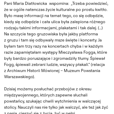
Pani Maria Diatłowicka wspomina: „Trzeba powiedzieć,
że w ogóle natenczas życie kulturalne po prostu kwitło.
Było masę informacji na temat tego, co się odbędzie,
kiedy się odbędzie i cała ulica była zalepiona różnego
rodzaju takimi informacjami, plakatami i tak dalej. (…)
Na szczycie tego gruzowiska była jakby platforma
z gruzu i tam się odbywały msze święte i koncerty. Ja
byłam tam trzy razy na koncertach chyba i w każdym
razie zapamiętałam występy Mieczysława Fogga, które
były bardzo poruszające i zgromadziły tłumy. Śpiewał
Fogg, śpiewali zebrani ludzie, wszyscy płakali.” (relacja
z Archiwum Historii Mówionej – Muzeum Powstania
Warszawskiego).
Dzisiaj możemy posłuchać przebojów z okresu
międzywojennego, których zapewne słuchali
powstańcy, szukając chwili wytchnienia w walczącej
stolicy. Nauczyli nas nie tylko jak walczyć, ale też jak żyć
z pasją, cieszyć się z życia, żyć w pełni.