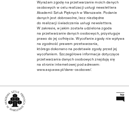
Wyrażam zgodę na przetwarzanie moich danych
osobowych w celu realizacji usługi newslettera
Akademii Sztuk Pięknych w Warszawie. Podanie
danych jest dobrowolne, lecz niezbędne
do realizacji świadczenia usługi newslettera.
W zakresie, w jakim została udzielona zgoda
na przetwarzanie danych osobowych, przysługuje
prawo do jej cofnięcia. Wycofanie zgody nie wpływa
na zgodność prawem przetwarzania,
którego dokonano na podstawie zgody przed jej
wycofaniem. Szczegółowe informacje dotyczące
przetwarzania danych osobowych znajdują się
na stronie internetowej pod adresem:
www.asp.waw.pl/dane-osobowe/.
Pr
Wróć na Stronę Główną