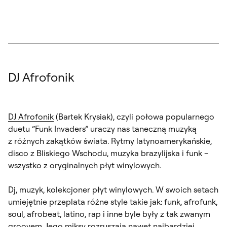
DJ Afrofonik
DJ Afrofonik
(Bartek Krysiak), czyli połowa popularnego
duetu “Funk Invaders” uraczy nas taneczną muzyką
z różnych zakątków świata. Rytmy latynoamerykańskie,
disco z Bliskiego Wschodu, muzyka brazylijska i funk –
wszystko z oryginalnych płyt winylowych.
Dj, muzyk, kolekcjoner płyt winylowych. W swoich setach
umiejętnie przeplata różne style takie jak: funk, afrofunk,
soul, afrobeat, latino, rap i inne byle były z tak zwanym
groovem. Jego miksy rozruszają nawet najbardziej