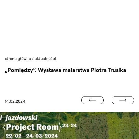
Przejdź do wyszukiwarki
Przejdź do treści
strona główna
/
aktualności
„Pomiędzy”. Wystawa malarstwa Piotra Trusika
KONFERENCJA
14.02.2024
, NIGDZIE”. WYSTAWA AGNIESZKI ZAWISZY W DIAL GALLERY