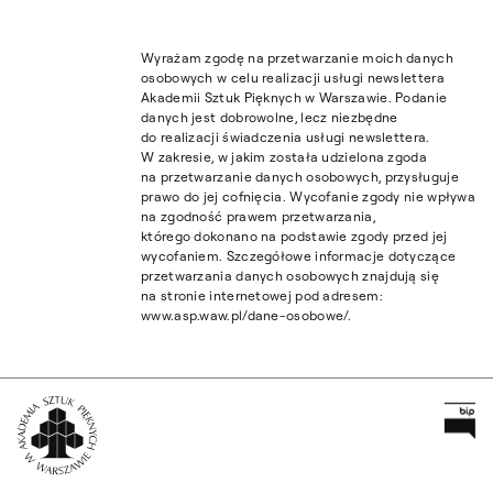
Wyrażam zgodę na przetwarzanie moich danych
osobowych w celu realizacji usługi newslettera
Akademii Sztuk Pięknych w Warszawie. Podanie
danych jest dobrowolne, lecz niezbędne
do realizacji świadczenia usługi newslettera.
W zakresie, w jakim została udzielona zgoda
na przetwarzanie danych osobowych, przysługuje
prawo do jej cofnięcia. Wycofanie zgody nie wpływa
na zgodność prawem przetwarzania,
którego dokonano na podstawie zgody przed jej
wycofaniem. Szczegółowe informacje dotyczące
przetwarzania danych osobowych znajdują się
na stronie internetowej pod adresem:
www.asp.waw.pl/dane-osobowe/.
Pr
Wróć na Stronę Główną