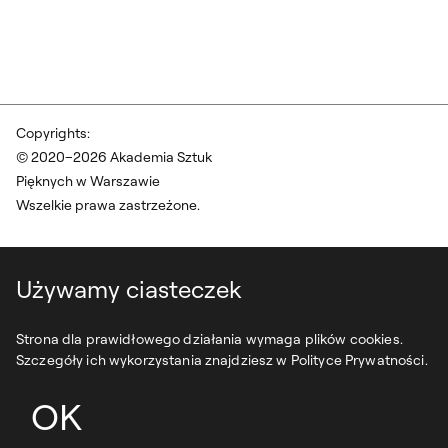
Copyrights:
© 2020–2026 Akademia Sztuk
Pięknych w Warszawie
Wszelkie prawa zastrzeżone.
Używamy ciasteczek
Strona dla prawidłowego działania wymaga plików cookies.
Szczegóły ich wykorzystania znajdziesz w Polityce Prywatności.
OK
projekt:
syfonstudio