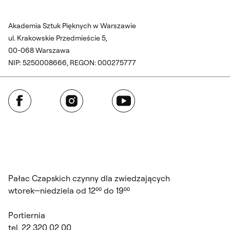
Akademia Sztuk Pięknych w Warszawie
ul. Krakowskie Przedmieście 5,
00-068 Warszawa
NIP: 5250008666, REGON: 000275777
Facebook
Instagram
YouTube
Pałac Czapskich czynny dla zwiedzających
wtorek—niedziela od 12⁰⁰ do 19⁰⁰
Portiernia
tel. 22 320 02 00