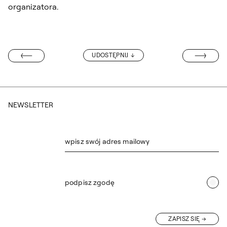
organizatora.
KONFERENCJA
UDOSTĘPNIJ
W DIAL GALLERY
NEWSLETTER
wpisz swój adres mailowy
podpisz zgodę
ZAPISZ SIĘ