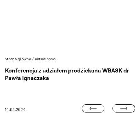
Przejdź do wyszukiwarki
Przejdź do treści
strona główna
/
aktualności
Konferencja z udziałem prodziekana WBASK dr
Pawła Ignaczaka
WYSTAWA REKT
14.02.2024
„POMIĘDZY”. WYSTAWA MALARSTWA PIOTRA TRUSIKA