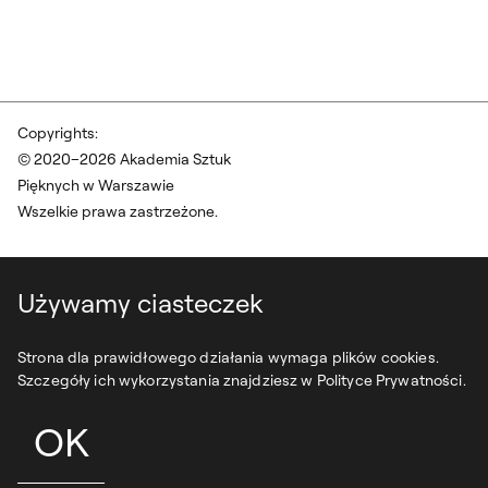
Copyrights:
© 2020–2026 Akademia Sztuk
Pięknych w Warszawie
Wszelkie prawa zastrzeżone.
Używamy ciasteczek
Strona dla prawidłowego działania wymaga plików cookies.
Szczegóły ich wykorzystania znajdziesz w Polityce Prywatności.
OK
projekt:
syfonstudio
development:
owls department
DO G