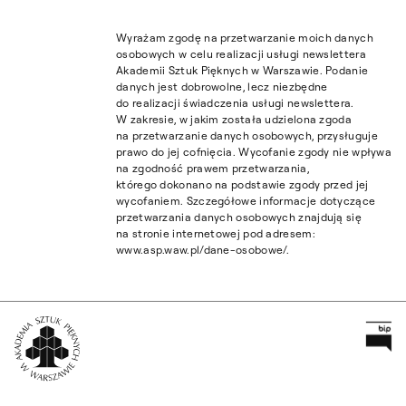
Wyrażam zgodę na przetwarzanie moich danych
osobowych w celu realizacji usługi newslettera
Akademii Sztuk Pięknych w Warszawie. Podanie
danych jest dobrowolne, lecz niezbędne
do realizacji świadczenia usługi newslettera.
W zakresie, w jakim została udzielona zgoda
na przetwarzanie danych osobowych, przysługuje
prawo do jej cofnięcia. Wycofanie zgody nie wpływa
na zgodność prawem przetwarzania,
którego dokonano na podstawie zgody przed jej
wycofaniem. Szczegółowe informacje dotyczące
przetwarzania danych osobowych znajdują się
na stronie internetowej pod adresem:
www.asp.waw.pl/dane-osobowe/.
Pr
Wróć na Stronę Główną