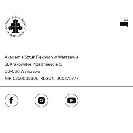
Pr
Wróć na Stronę Główną
Akademia Sztuk Pięknych w Warszawie
ul. Krakowskie Przedmieście 5,
00-068 Warszawa
NIP: 5250008666, REGON: 000275777
Facebook
Instagram
YouTube