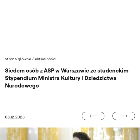
Przejdź do wyszukiwarki
Przejdź do treści
strona główna
/
aktualności
Siedem osób z ASP w Warszawie ze studenckim
Stypendium Ministra Kultury i Dziedzictwa
Narodowego
„ARTYSTYCZNE
08.12.2023
15. EDYCJA UPCOMING ODBĘDZIE SIĘ LATEM 2024