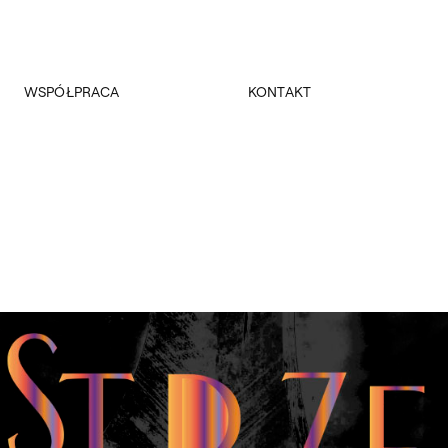
WSPÓŁPRACA
KONTAKT
Promocja
Kancelaria Główna
Dla mediów
Dziekanaty
Patronaty
Pałac Czapskich
Realizowane projekty
Administracja
Towarzystwo Przyjaciół ASP
Budynki
Fundacja ASP w Warszawie