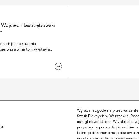
. Wojciech Jastrzębowski
”
kich jest aktualnie
ierwsza w historii wystawa
artysty-projektanta, profesora i
ed wojną rektora uczelni –
rzębowskiego, „Projektant.
zębowski (1884–1963)”. Sale
le” oraz „Symbole i Codzienność
a zwiedzających do 19 maja.
Wyrażam zgodę na przetwarzanie 
Sztuk Pięknych w Warszawie. Poda
usługi newslettera. W zakresie, 
dę
przysługuje prawo do jej cofnięc
którego dokonano na podstawie z
przetwarzania danych osobowych z