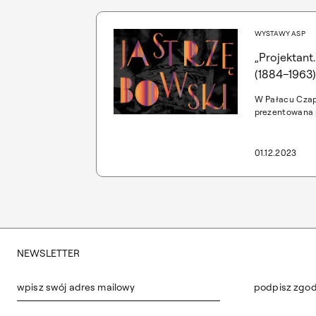
WYSTAWY ASP
„Projektant
(1884–1963)
W Pałacu Czaps
prezentowana p
monograficzna 
ostatniego prz
Wojciecha Jast
01.12.2023
Wojciech Jastr
„Wnętrza i meb
są dostępne dl
NEWSLETTER
wpisz swój adres mailowy
podpisz zgo