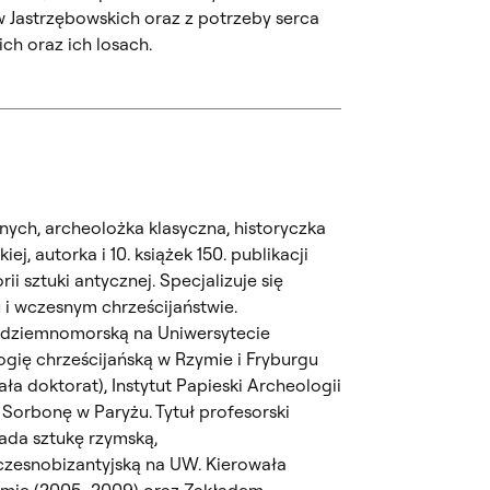
Jastrzębowskich oraz z potrzeby serca
ich oraz ich losach.
ych, archeolożka klasyczna, historyczka
ej, autorka i 10. książek 150. publikacji
rii sztuki antycznej. Specjalizuje się
i wczesnym chrześcijaństwie.
ódziemnomorską na Uniwersytecie
gię chrześcijańską w Rzymie i Fryburgu
ła doktorat), Instytut Papieski Archeologii
 Sorbonę w Paryżu. Tytuł profesorski
ada sztukę rzymską,
czesnobizantyjską na UW. Kierowała
mie (2005–2009) oraz Zakładem