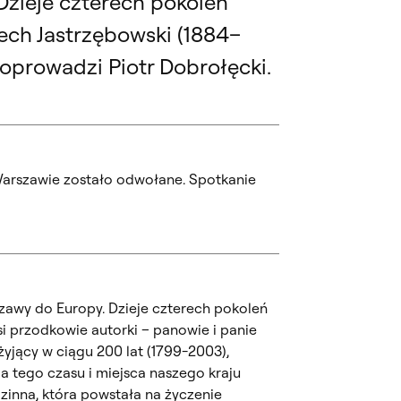
Dzieje czterech pokoleń
ech Jastrzębowski (1884–
poprowadzi Piotr Dobrołęcki.
arszawie zostało odwołane. Spotkanie
zawy do Europy. Dzieje czterech pokoleń
si przodkowie autorki – panowie i panie
żyjący w ciągu 200 lat (1799-2003),
la tego czasu i miejsca naszego kraju
zinna, która powstała na życzenie