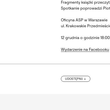
Fragmenty książki przeczyt
Spotkanie poprowadzi Piot
Oficyna ASP w Warszawie
ul. Krakowskie Przedmieści
12 grudnia o godzinie 18:00
Wydarzenie na Facebooku
UDOSTĘPNIJ
„NIEPOWSZECHNY SPIS ARTYSTÓW” PA