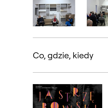
Otwórz okno dialogowe, slajd numer: 1
Otwórz okno d
Co, gdzie, kiedy