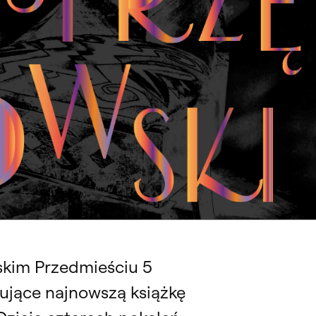
NY”. WYSTAWA FUNDACJI ARTON
Projektant. Wojciech Jastrzębowski (1884–1963)”
skim Przedmieściu 5
mujące najnowszą książkę