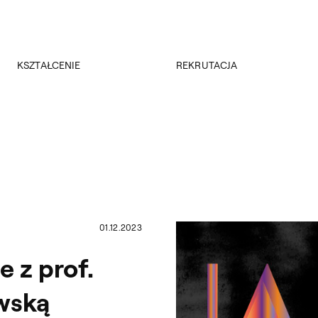
Przejdź do wyszukiwarki
Przejdź do treści
KSZTAŁCENIE
REKRUTACJA
Kierunki studiów
Rekrutacja 2026/2027
Studia podyplomowe
Regulamin rekrutacji 2026/2027
Erasmus +
Wyniki rekrutacji
Kadra
Kursy
Dokumenty
Rejestracja online
Jakość kształcenia
01.12.2023
 z prof.
owską