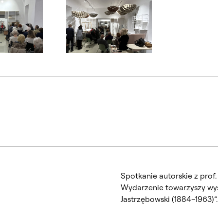
ialogowe, slajd numer: 2
Otwórz okno dialogowe, slajd numer: 3
Spotkanie autorskie z prof.
Wydarzenie towarzyszy wys
Jastrzębowski (1884–1963)”.