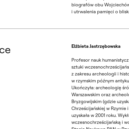
biografów obu Wojciechów 
i utrwalenia pamięci o blisk
ące
Elżbieta Jastrzębowska
Profesor nauk humanistyczn
sztuki wczesnochrześcijański
z zakresu archeologii i histo
w rzymskim późnym antyku 
Ukończyła: archeologię śr
Warszawskim oraz archeolo
Bryzgowijskim (gdzie uzyska
Chrześcijańskiej w Rzymie i
uzyskała w 2001 roku. Wykł
wczesnochrześcijańską i w
Stacją Naukową PAN w Rzy