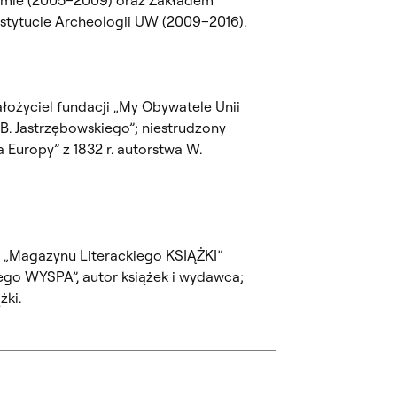
nstytucie Archeologii UW (2009–2016).
założyciel fundacji „My Obywatele Unii
 B. Jastrzębowskiego”; niestrudzony
 Europy” z 1832 r. autorstwa W.
y „Magazynu Literackiego KSIĄŻKI”
iego WYSPA”, autor książek i wydawca;
żki.