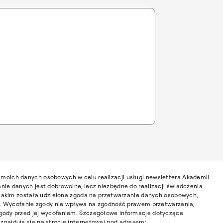
moich danych osobowych w celu realizacji usługi newslettera Akademii
nie danych jest dobrowolne, lecz niezbędne do realizacji świadczenia
w jakim została udzielona zgoda na przetwarzanie danych osobowych,
ia. Wycofanie zgody nie wpływa na zgodność prawem przetwarzania,
gody przed jej wycofaniem. Szczegółowe informacje dotyczące
najdują się na stronie internetowej pod adresem: