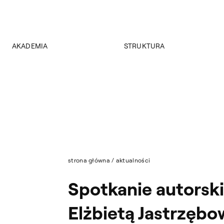
AKADEMIA
STRUKTURA
O Akademii
Wydziały
Władze
Instytuty
Wybory 2024
Jednostki międzywydziałowe
Pałac Czapskich
Archiwum
Projekty
Biblioteka Główna
Budynki
Muzeum
Dostępność
Wydawnictwo
Tekst ETR
strona główna
/
aktualności
Sklep
Aktualności
Spotkanie autorskie
Mapa serwisu
Elżbietą Jastrzęb