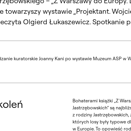
trzębowskiego – „Z Warszawy do Europy. 
e towarzyszy wystawie „Projektant. Wojci
rzeczyta Olgierd Łukaszewicz. Spotkanie 
zanie kuratorskie Joanny Kani po wystawie Muzeum ASP w W
koleń
Bohaterami książki „Z Wars
Jastrzębowskich” są najbliż
z rodziny Jastrzębowskich, 
których losy były typowe d
w Europie. To opowieść rod