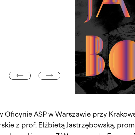
„WSPÓLNY SPLOT: POCZĄTKI POLSKIEJ SZKOŁY TKANI
 Ó. R.”. WYSTAWA
Identyfikacja graficzna wystawy „
 w Oficynie ASP w Warszawie przy Krakow
skie z prof. Elżbietą Jastrzębowską, pro