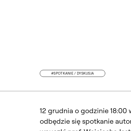
#SPOTKANIE / DYSKUSJA
„NIEPOWSZECHNY SPIS ARTYSTÓW” PART IV: „O. P.
12 grudnia o godzinie 18:00
odbędzie się spotkanie autor