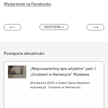
Wydarzenie na Facebooku
SPOTKANIE AU
UDOSTĘPNIJ
YCH ARTYSTÓW
Powiązane aktualności
„Niepowszechny spis artystów” part. I:
„Urodzeni w Hameryce”. Wystawa
22 kwietnia 2023 w Galerii Salon Akademii
wystawą pt. "Urodzeni w Hameryce"
zainaugurowany zostanie nowy cykl –
"Niepowszechny spis artystów". W pierwszej –
utrzymanej w duchu neodadaistycznym – części
zaprezentowana zostanie, będąca w kontrze