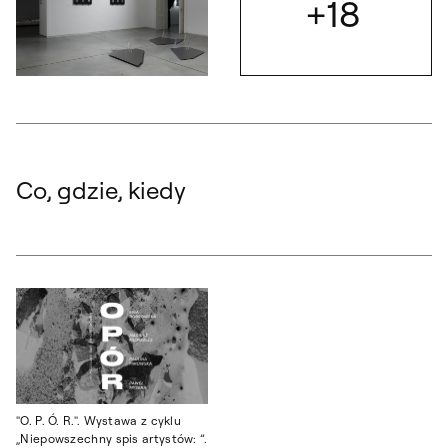
+18
Otwórz
Otwórz okno dialogowe, slajd numer: 7
Co, gdzie, kiedy
"O. P. Ó. R.". Wystawa z cyklu
„Niepowszechny spis artystów: ”.