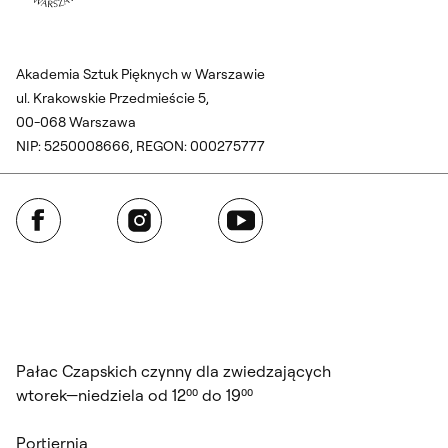
Akademia Sztuk Pięknych w Warszawie
ul. Krakowskie Przedmieście 5,
00-068 Warszawa
NIP: 5250008666, REGON: 000275777
Facebook
Instagram
YouTube
Pałac Czapskich czynny dla zwiedzających
wtorek—niedziela od 12⁰⁰ do 19⁰⁰
Portiernia