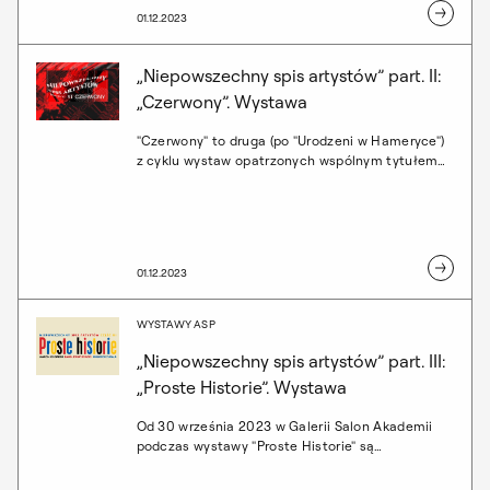
względem mainstreamu, twórczość: Grzegorza
01.12.2023
Kozery, Marty Nadolle i Sebastiana Kroka.
Wystawa potrwa do 6 maja 2023.
„Niepowszechny spis artystów” part. II:
„Czerwony”. Wystawa
"Czerwony" to druga (po "Urodzeni w Hameryce")
z cyklu wystaw opatrzonych wspólnym tytułem
"Niepowszechny Spis Artystów". Biorący w niej
udział artyści: Jacek Jagielski, Ryszard Ługowski,
Paweł Nowak, Jarosław Perszko, choć pochodzą z
różnych środowisk i ukończyli różne wydziały
(malarstwa, grafiki, rzeźby), poprzez swoją
01.12.2023
działalność artystyczną odczuwają pewien rodzaj
wspólnoty. Być może dotyczy to wspólnoty
pokoleniowej. A może wspólnym polem jest
WYSTAWY ASP
medium, a raczej płynność pomiędzy gatunkami?
„Niepowszechny spis artystów” part. III:
„Proste Historie”. Wystawa
Od 30 września 2023 w Galerii Salon Akademii
podczas wystawy "Proste Historie" są
prezentowane prace Marcina Chomickiego,
Pawła Kwiatkowskiego i Wojciecha Zubali.