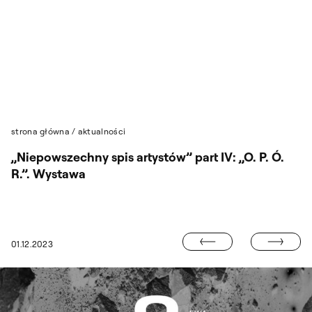
Przejdź do wyszukiwarki
Przejdź do treści
strona główna
/
aktualności
„Niepowszechny spis artystów” part IV: „O. P. Ó.
R.”. Wystawa
SPOTKANIE AU
01.12.2023
U SERII PORADNIKÓW DLA WSPÓŁCZESNYCH ARTYSTÓW