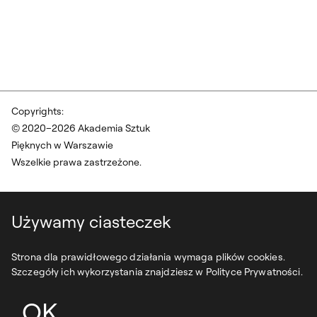
Copyrights:
© 2020–2026 Akademia Sztuk
Pięknych w Warszawie
Wszelkie prawa zastrzeżone.
Używamy ciasteczek
Strona dla prawidłowego działania wymaga plików cookies.
Szczegóły ich wykorzystania znajdziesz w Polityce Prywatności.
OK