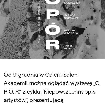
"O. P. Ó. R.". Wystawa z cyklu „Niepowszechny spis artystów: ”. Wystawa w
Galerii Salon Akademii, 9 – 30 grudnia 2023
Od 9 grudnia w Galerii Salon
Akademii można oglądać wystawę „O.
P. Ó. R.” z cyklu „Niepowszechny spis
artystów”, prezentującą