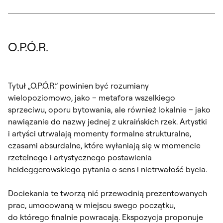
O.P.Ó.R.
Tytuł „O.P.Ó.R.” powinien być rozumiany
wielopoziomowo, jako – metafora wszelkiego
sprzeciwu, oporu bytowania, ale również lokalnie – jako
nawiązanie do nazwy jednej z ukraińskich rzek. Artystki
i artyści utrwalają momenty formalne strukturalne,
czasami absurdalne, które wyłaniają się w momencie
rzetelnego i artystycznego postawienia
heideggerowskiego pytania o sens i nietrwałość bycia.
Dociekania te tworzą nić przewodnią prezentowanych
prac, umocowaną w miejscu swego początku,
do którego finalnie powracają. Ekspozycja proponuje