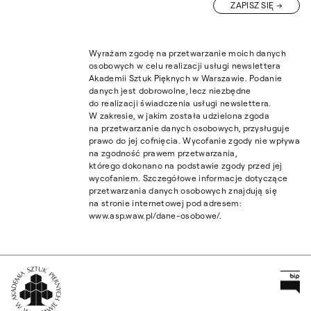
ZAPISZ SIĘ
Wyrażam zgodę na przetwarzanie moich danych
osobowych w celu realizacji usługi newslettera
Akademii Sztuk Pięknych w Warszawie. Podanie
danych jest dobrowolne, lecz niezbędne
do realizacji świadczenia usługi newslettera.
W zakresie, w jakim została udzielona zgoda
na przetwarzanie danych osobowych, przysługuje
prawo do jej cofnięcia. Wycofanie zgody nie wpływa
na zgodność prawem przetwarzania,
którego dokonano na podstawie zgody przed jej
wycofaniem. Szczegółowe informacje dotyczące
przetwarzania danych osobowych znajdują się
na stronie internetowej pod adresem:
www.asp.waw.pl/dane-osobowe/.
Pr
Wróć na Stronę Główną