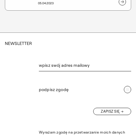
05.04.2023
współpracy z Fundacją Osieki im. Jerzego
Fedorowicza i Ludmiły Popiel, z okazji 60.
rocznicy inauguracji plenerów w Osiekach.
Opieka merytoryczna: dr hab. Agnieszka Popiel,
prof. Uniwersytetu SWPS, dr Marika Kuźmicz,
Dziekana WBASK.
NEWSLETTER
wpisz swój adres mailowy
podpisz zgodę
ZAPISZ SIĘ
Wyrażam zgodę na przetwarzanie moich danych