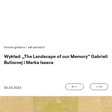
Przejdź do wyszukiwarki
Przejdź do treści
strona główna
/
aktualności
Wykład: „The Landscape of our Memory” Gabrieli
Bulisovej i Marka Isaaca
ŻYCZENIA WI
05.04.2023
WYSTAWA PROF. PIOTRA SMOLNICKIEGO