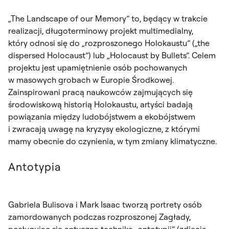
„The Landscape of our Memory” to, będący w trakcie
realizacji, długoterminowy projekt multimedialny,
który odnosi się do „rozproszonego Holokaustu” („the
dispersed Holocaust”) lub „Holocaust by Bullets”. Celem
projektu jest upamiętnienie osób pochowanych
w masowych grobach w Europie Środkowej.
Zainspirowani pracą naukowców zajmujących się
środowiskową historią Holokaustu, artyści badają
powiązania między ludobójstwem a ekobójstwem
i zwracają uwagę na kryzysy ekologiczne, z którymi
mamy obecnie do czynienia, w tym zmiany klimatyczne.
Antotypia
Gabriela Bulisova i Mark Isaac tworzą portrety osób
zamordowanych podczas rozproszonej Zagłady,
posługując się antyczną techniką „antotypii” (zdjęcia