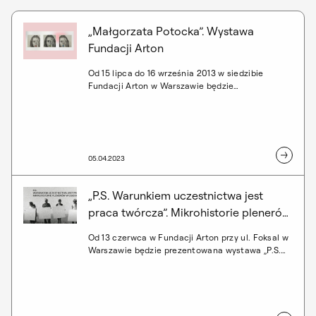
„Małgorzata Potocka”. Wystawa
Fundacji Arton
Od 15 lipca do 16 września 2013 w siedzibie
Fundacji Arton w Warszawie będzie
prezentowana wystawa poświęcona aktorce,
reżyserce, producentce filmowej i artystce
wizualnej – Małgorzacie Potockiej. Kuratorką
wystawy "Małgorzata Potocka" jest Dziekana
Wydziału Zarządzania Kulturą Wizualną
05.04.2023
warszawskiej ASP – dr Marika Kuźmicz.
„P.S. Warunkiem uczestnictwa jest
praca twórcza”. Mikrohistorie plenerów
w Osiekach
Od 13 czerwca w Fundacji Arton przy ul. Foksal w
Warszawie będzie prezentowana wystawa „P.S.
Warunkiem uczestnictwa jest praca twórcza”,
czyli Mikrohistorie plenerów w Osiekach.
Ekspozycję przygotowały osoby studenckie II
roku I st. Wydziału Badań Artystycznych i
Studiów Kuratorskich ASP w Warszawie, we