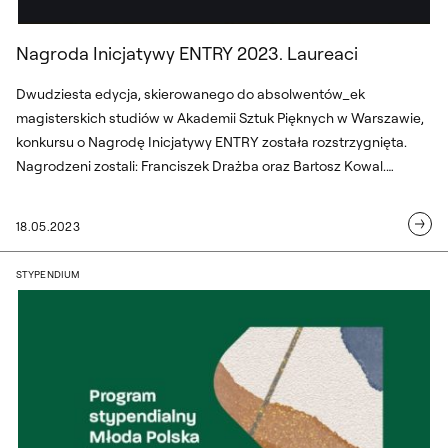
Nagroda Inicjatywy ENTRY 2023. Laureaci
Dwudziesta edycja, skierowanego do absolwentów_ek
magisterskich studiów w Akademii Sztuk Pięknych w Warszawie,
konkursu o Nagrodę Inicjatywy ENTRY została rozstrzygnięta.
Nagrodzeni zostali: Franciszek Drażba oraz Bartosz Kowal.
Laureaci otrzymują nagrodę w wysokości 18 000 zł, a także
autorską wystawę prac zorganizowaną przez Galerię Promocyjną
18.05.2023
w Warszawie. Do udziału w tegorocznej edycji konkursu
przystąpiło 39 osób. Zwycięzcom gratulujemy!
Laureaci i laureatki Programu stypendi
STYPENDIUM