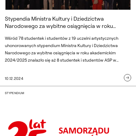
Stypendia Ministra Kultury i Dziedzictwa
Narodowego za wybitne osiągnięcia w roku
akademickim 2024/2025
Wśród 78 studentek i studentów z 19 uczelni artystycznych
uhonorowanych stypendium Ministra Kultury i Dziedzictwa
Narodowego za wybitne osiągnięcia w roku akademickim
2024/2025 znalazło się aż 8 studentek i studentów ASP w
Warszawie. Laureaci odebrali dyplomy potwierdzające
przyznanie stypendium z rąk Sławomira Rogowskiego,
10.12.2024
podsekretarza stanu w MKiDN. Uroczystość odbyła się na Zamku
Królewskim w Warszawie.
Stypendia wojewódzkie dla studentów uc
STYPENDIUM