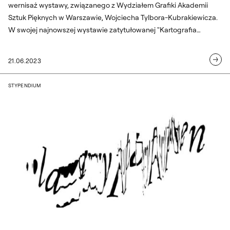
wernisaż wystawy, związanego z Wydziałem Grafiki Akademii
Sztuk Pięknych w Warszawie, Wojciecha Tylbora-Kubrakiewicza.
W swojej najnowszej wystawie zatytułowanej "Kartografia
nostalgiczna" autor zamienia wspomnienia i barwne powidoki w
mapę przeżyć i wzruszeń jakie towarzyszyły mu w dalekiej
21.06.2023
podróży oraz mierzy się z uczuciem straty. Wystawę można
oglądać do 13 lipca 2023.
„Playpen”. Wystawa Mateusza Dąbrowsk
STYPENDIUM