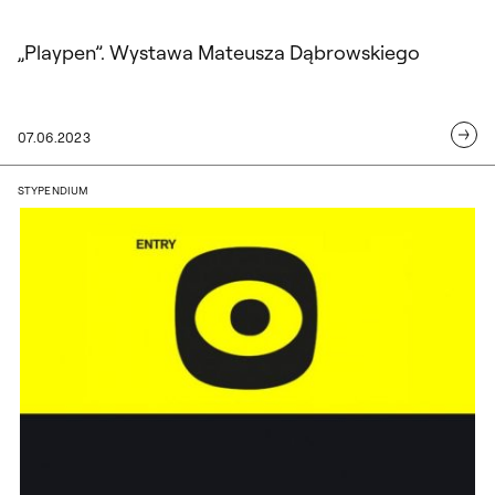
„Playpen”. Wystawa Mateusza Dąbrowskiego
07.06.2023
Nagroda Inicjatywy ENTRY 2023. Laureac
STYPENDIUM