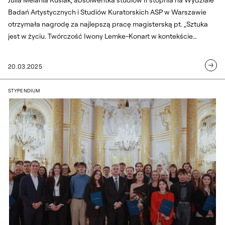
Badań Artystycznych i Studiów Kuratorskich ASP w Warszawie
otrzymała nagrodę za najlepszą pracę magisterską pt. „Sztuka
jest w życiu. Twórczość Iwony Lemke-Konart w kontekście
niewidoczności kobiet artystek w polu sztuk wizualnych w Polsce”
(promotorka: dr Marika Kuźmicz).
20.03.2025
Stypendia Ministra Kultury i Dziedzict
STYPENDIUM
Stypendia Ministra Kultury i Dziedz