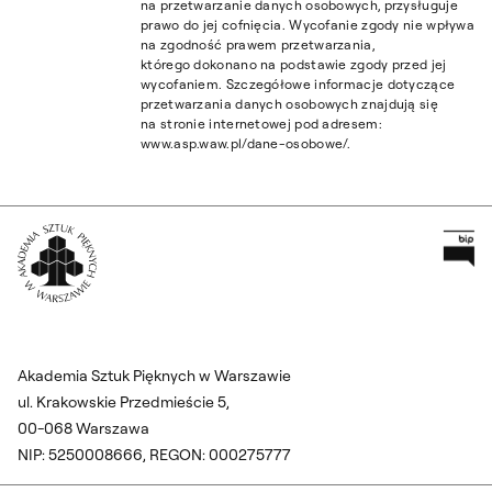
na przetwarzanie danych osobowych, przysługuje
prawo do jej cofnięcia. Wycofanie zgody nie wpływa
na zgodność prawem przetwarzania,
którego dokonano na podstawie zgody przed jej
wycofaniem. Szczegółowe informacje dotyczące
przetwarzania danych osobowych znajdują się
na stronie internetowej pod adresem:
www.asp.waw.pl/dane-osobowe/.
Pr
Wróć na Stronę Główną
Akademia Sztuk Pięknych w Warszawie
ul. Krakowskie Przedmieście 5,
00-068 Warszawa
NIP: 5250008666, REGON: 000275777