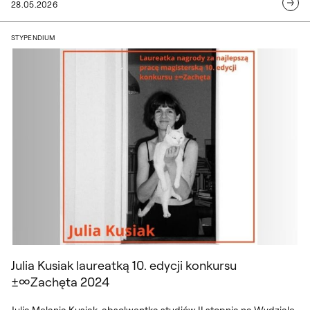
28.05.2026
Julia Kusiak laureatką 10. edycji konku
STYPENDIUM
Julia Kusiak laureatką 10. edycji kon
Julia Kusiak laureatką 10. edycji konkursu
±∞Zachęta 2024
Julia Melania Kusiak, absolwentka studiów II stopnia na Wydziale