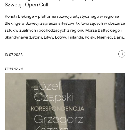
Szwecji. Open Call
Konst i Blekinge – platforma rozwoju artystycznego w regionie
Blekinge w Szwecji zaprasza artystów_tki tworzących w obszarze
sztuk wizualnych i pochodzących z regionu Morza Bałtyckiego i
Skandynawii (Estonii, Litwy, Łotwy, Finlandii, Polski, Niemiec, Danii,
Norwegii i Islandii) na rezydencję artystyczną w Ronneby w
hrabstwie Blekinge w Szwecji, która odbędzie się w dniach 18
13.07.2023
września – 13 października 2023. Termin zgłoszeń: 13 sierpnia
2023.
„Józef Czapski. Grzegorz Kozera. Kores
STYPENDIUM