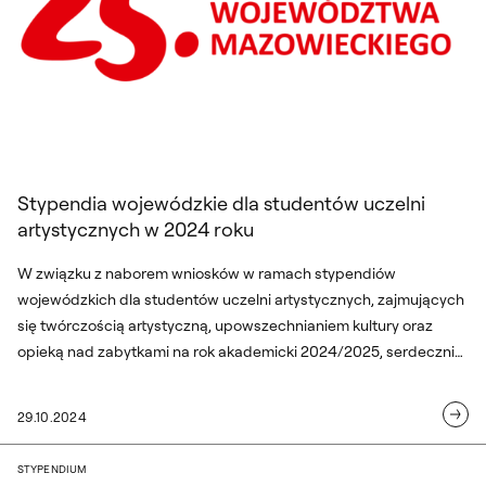
Stypendia wojewódzkie dla studentów uczelni
artystycznych w 2024 roku
W związku z naborem wniosków w ramach stypendiów
wojewódzkich dla studentów uczelni artystycznych, zajmujących
się twórczością artystyczną, upowszechnianiem kultury oraz
opieką nad zabytkami na rok akademicki 2024/2025, serdecznie
zachęcamy do zapoznania się z niniejszym projektem.
29.10.2024
Stypendia Ministra Nauki dla wybitnyc
STYPENDIUM