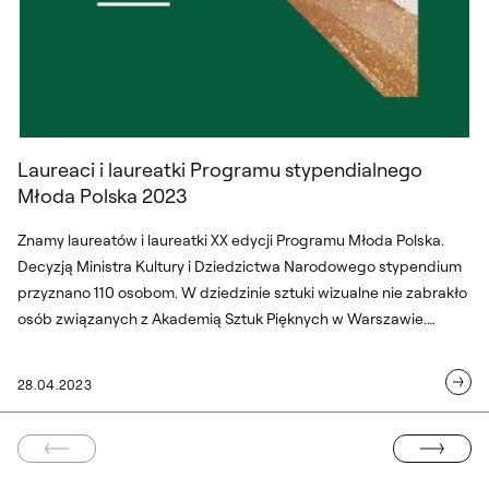
Laureaci i laureatki Programu stypendialnego
Młoda Polska 2023
Znamy laureatów i laureatki XX edycji Programu Młoda Polska.
Decyzją Ministra Kultury i Dziedzictwa Narodowego stypendium
przyznano 110 osobom. W dziedzinie sztuki wizualne nie zabrakło
osób związanych z Akademią Sztuk Pięknych w Warszawie.
Wszystkim nagrodzonym osobom gratulujemy!
28.04.2023
A STRONA
NASTĘPNA ST