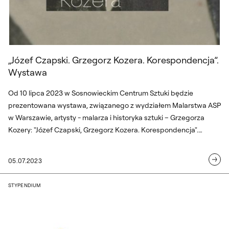
„Józef Czapski. Grzegorz Kozera. Korespondencja”.
Wystawa
Od 10 lipca 2023 w Sosnowieckim Centrum Sztuki będzie
prezentowana wystawa, związanego z wydziałem Malarstwa ASP
w Warszawie, artysty - malarza i historyka sztuki – Grzegorza
Kozery: "Józef Czapski, Grzegorz Kozera. Korespondencja".
Objęta honorowym patronatem Akademii Sztuk Pięknych w
Warszawie wystawa potrwa do 10 września. Kuratorka: Adriana
05.07.2023
Zimnowoda.
dr Martyna Kander i dr Antonina Konop
STYPENDIUM