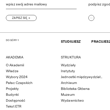
wpisz swój adres mailowy
podpisz zgo
ZAPISZ SIĘ
DO GÓRY
STUDIUJESZ
PRACUJES
AKADEMIA
STRUKTURA
O Akademii
Wydziały
Władze
Instytuty
Wybory 2024
Jednostki międzywydziałowe
Pałac Czapskich
Archiwum
Projekty
Biblioteka Główna
Budynki
Muzeum
Dostępność
Wydawnictwo
Tekst ETR