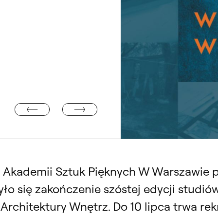
WYSTAWA PROF. STANISŁAWA ANDRZEJEWSKIEGO W G
ENCJA”. WYSTAWA
i Akademii Sztuk Pięknych W Warszawie 
ło się zakończenie szóstej edycji studi
 Architektury Wnętrz. Do 10 lipca trwa rek