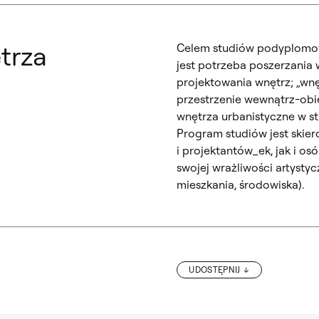
ętrza
Celem studiów podyplomow
jest potrzeba poszerzania 
projektowania wnętrz; „wnę
przestrzenie wewnątrz-obie
wnętrza urbanistyczne w st
Program studiów jest skie
i projektantów_ek, jak i o
swojej wrażliwości artysty
mieszkania, środowiska).
UDOSTĘPNIJ
„JÓZEF CZAPSKI. GRZEGORZ KOZER