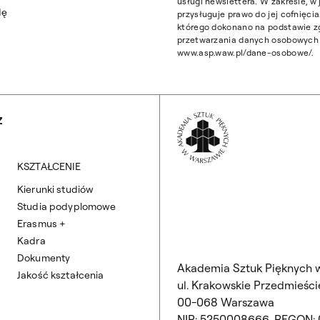
usługi newslettera. W zakresie, 
dę
przysługuje prawo do jej cofnięc
którego dokonano na podstawie z
przetwarzania danych osobowych z
www.asp.waw.pl/dane-osobowe/.
Wróć na Stronę 
Z
KSZTAŁCENIE
Kierunki studiów
Studia podyplomowe
Erasmus +
Kadra
Dokumenty
Akademia Sztuk Pięknych 
Jakość kształcenia
ul. Krakowskie Przedmieście
00-068 Warszawa
NIP: 5250008666, REGON: