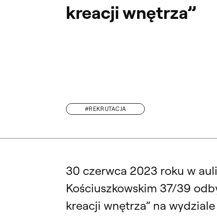
kreacji wnętrza”
#REKRUTACJA
„JÓZEF CZAPSKI. GRZEGORZ KOZERA. KORESPOND
30 czerwca 2023 roku w aul
Kościuszkowskim 37/39 odby
kreacji wnętrza” na wydziale