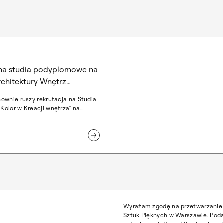
 na studia podyplomowe na
chitektury Wnętrz
ownie ruszy rekrutacja na Studia
olor w Kreacji wnętrza" na
itektury Wnętrz Akademii Sztuk
rszawie na rok akademicki
krutacja zostanie
a wyłącznie drogą mailową i
ipca. Spotkanie informacyjne
3 czerwca 2023 roku w Auli ASP II
brzeże Kościuszkowskie 37/39.
Wyrażam zgodę na przetwarzanie 
Sztuk Pięknych w Warszawie. Poda