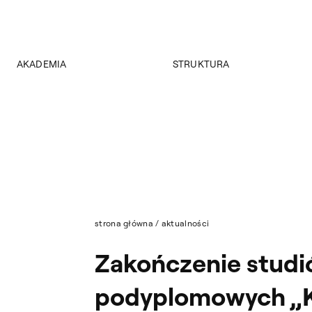
AKADEMIA
STRUKTURA
O Akademii
Wydziały
Władze
Instytuty
Wybory 2024
Jednostki międzywydziałowe
Pałac Czapskich
Archiwum
Projekty
Biblioteka Główna
Budynki
Muzeum
Dostępność
Wydawnictwo
Tekst ETR
strona główna
/
aktualności
Sklep
Aktualności
Zakończenie stud
Mapa serwisu
podyplomowych „K