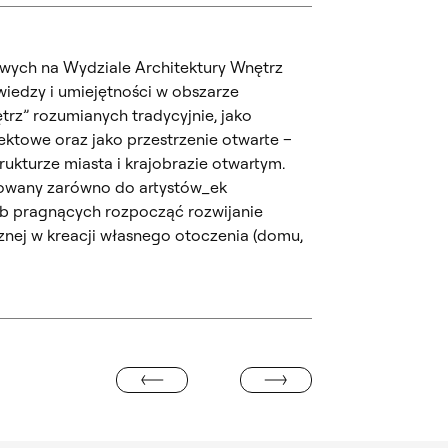
ych na Wydziale Architektury Wnętrz
wiedzy i umiejętności w obszarze
trz” rozumianych tradycyjnie, jako
ktowe oraz jako przestrzenie otwarte –
rukturze miasta i krajobrazie otwartym.
rowany zarówno do artystów_ek
sób pragnących rozpocząć rozwijanie
cznej w kreacji własnego otoczenia (domu,
WYSTAWA PROF. STANISŁAWA AND
A. KORESPONDENCJA”. WYSTAWA