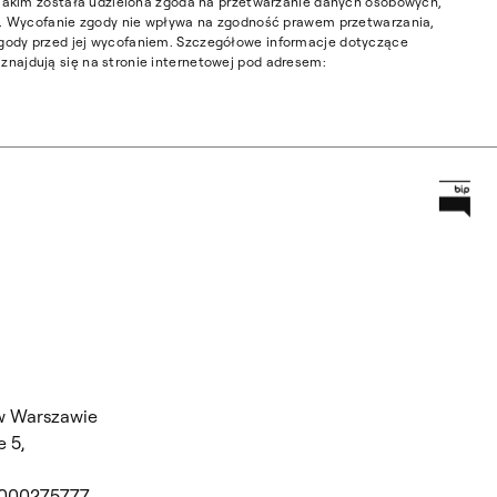
w jakim została udzielona zgoda na przetwarzanie danych osobowych,
ia. Wycofanie zgody nie wpływa na zgodność prawem przetwarzania,
gody przed jej wycofaniem. Szczegółowe informacje dotyczące
najdują się na stronie internetowej pod adresem:
Prz
Główną
w Warszawie
 5,
 000275777