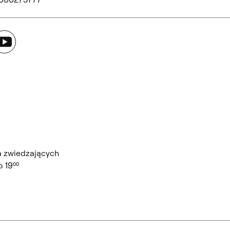
ouTube
a zwiedzających
 19⁰⁰