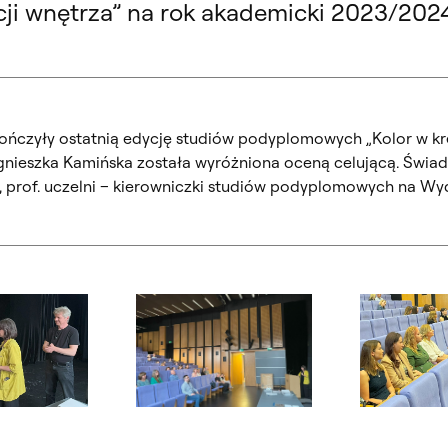
ji wnętrza” na rok akademicki 2023/2024
kończyły ostatnią edycję studiów podyplomowych „Kolor w kr
gnieszka Kamińska została wyróżniona oceną celującą. Świad
j, prof. uczelni – kierowniczki studiów podyplomowych na Wyd
ialogowe, slajd numer: 2
Otwórz okno dialogowe, slajd numer: 3
Otwórz okno d