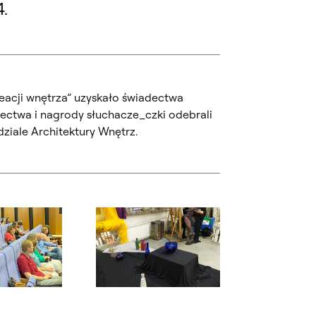
.
eacji wnętrza” uzyskało świadectwa
ectwa i nagrody słuchacze_czki odebrali
ziale Architektury Wnętrz.
ialogowe, slajd numer: 4
Otwórz okno dialogowe, slajd numer: 5