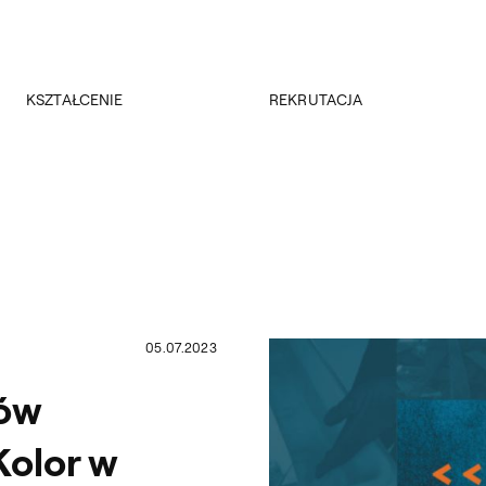
Przejdź do wyszukiwarki
Przejdź do treści
KSZTAŁCENIE
REKRUTACJA
Kierunki studiów
Rekrutacja 2026/2027
Studia podyplomowe
Regulamin rekrutacji 2026/2027
Erasmus +
Wyniki rekrutacji
Kadra
Kursy
Dokumenty
Rejestracja online
Jakość kształcenia
05.07.2023
iów
olor w