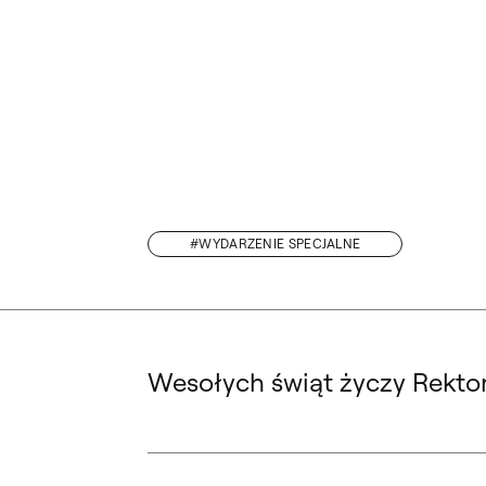
#WYDARZENIE SPECJALNE
„FOLK TRIADYCZNY”. PERFORMANCE AGATY UCHMAN W PRZEST
Wesołych świąt życzy Rektor