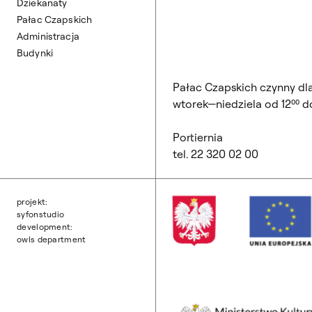
Dziekanaty
Pałac Czapskich
Administracja
Budynki
Pałac Czapskich czynny dl
wtorek—niedziela od 12⁰⁰ do
Portiernia
tel. 22 320 02 00
projekt:
syfonstudio
development:
owls department