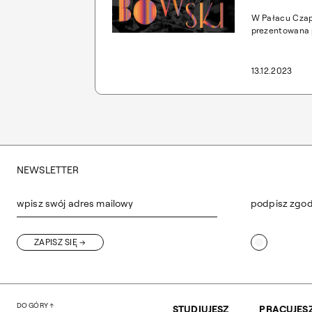
W Pałacu Czaps
prezentowana p
monograficzna 
ostatniego prz
Wojciecha Jast
13.12.2023
Wojciech Jastr
„Wnętrza i meb
są dostępne dl
NEWSLETTER
wpisz swój adres mailowy
podpisz zgo
ZAPISZ SIĘ
DO GÓRY
STUDIUJESZ
PRACUJES