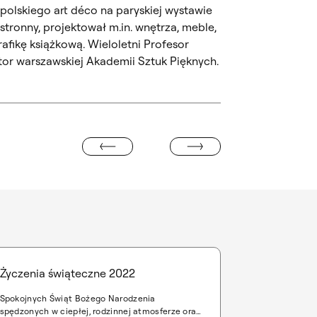
olskiego art déco na paryskiej wystawie
stronny, projektował m.in. wnętrza, meble,
grafikę książkową. Wieloletni Profesor
ktor warszawskiej Akademii Sztuk Pięknych.
„WYSTAWA JUBILEUSZOWA” W GALE
MAN W PRZESTRZENI MIEJSKIEJ
Życzenia świąteczne 2022
Spokojnych Świąt Bożego Narodzenia
spędzonych w ciepłej, rodzinnej atmosferze oraz