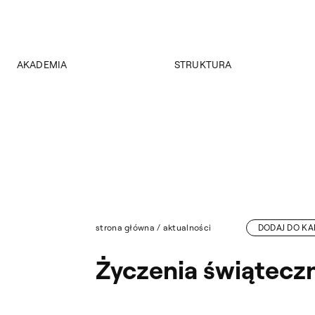
AKADEMIA
STRUKTURA
O Akademii
Wydziały
Władze
Instytuty
Wybory 2024
Jednostki międzywydziałowe
Pałac Czapskich
Archiwum
Projekty
Biblioteka Główna
Budynki
Muzeum
Dostępność
Wydawnictwo
Tekst ETR
strona główna
/
aktualności
DODAJ DO K
Sklep
Aktualności
Życzenia świątecz
Mapa serwisu