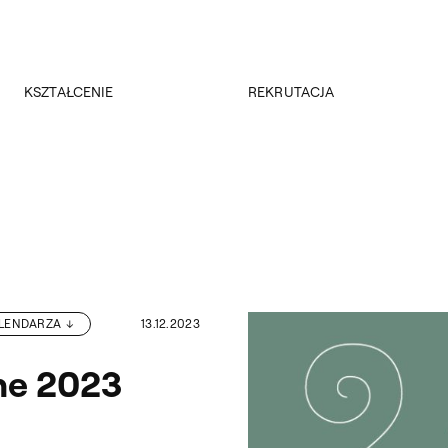
Przejdź do wyszukiwarki
Przejdź do treści
KSZTAŁCENIE
REKRUTACJA
Kierunki studiów
Rekrutacja 2026/2027
Studia podyplomowe
Regulamin rekrutacji 2026/2027
Erasmus +
Wyniki rekrutacji
Kadra
Kursy
Dokumenty
Rejestracja online
Jakość kształcenia
ALENDARZA
13.12.2023
ne 2023