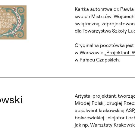
Kartka autorstwa dr. Pawła
swoich Mistrzów: Wojciech
świąteczną, zaprojektowan
dla Towarzystwa Szkoły Lud
ialogowe, slajd numer: 2
Oryginalna pocztówka jes
w Warszawie
„Projektant. 
w Pałacu Czapskich.
owski
Artysta-projektant, tworząc
Młodej Polski, drugiej Rze
absolwent krakowskiej ASP, 
bolszewickiej. Inicjator i 
jak np. Warsztaty Krakowski