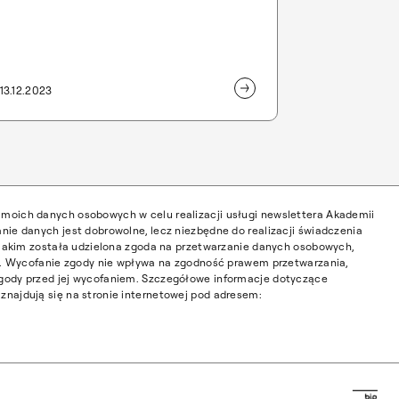
samych szczęśliwych dni w Nadchodzącym Roku
życzy Rektor Akademia Sztuk Pięknych w
Warszawie, prof. Błażej Ostoja Lniski.
13.12.2023
moich danych osobowych w celu realizacji usługi newslettera Akademii
nie danych jest dobrowolne, lecz niezbędne do realizacji świadczenia
w jakim została udzielona zgoda na przetwarzanie danych osobowych,
ia. Wycofanie zgody nie wpływa na zgodność prawem przetwarzania,
gody przed jej wycofaniem. Szczegółowe informacje dotyczące
najdują się na stronie internetowej pod adresem:
Prz
Główną