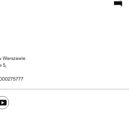
w Warszawie
 5,
 000275777
ouTube