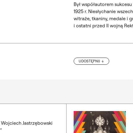
Był współautorem sukcesu p
1925 r. Niesłychanie wszech
witraże, tkaniny, medale i 
i ostatni przed II wojną Re
UDOSTĘPNIJ
„FOLK TRIADYCZNY”. PERFORMANCE AGATY UCH
. Wojciech Jastrzębowski
”