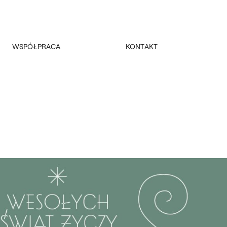
WSPÓŁPRACA
KONTAKT
Promocja
Kancelaria Główna
Dla mediów
Dziekanaty
Patronaty
Pałac Czapskich
Realizowane projekty
Administracja
Towarzystwo Przyjaciół ASP
Budynki
Fundacja ASP w Warszawie