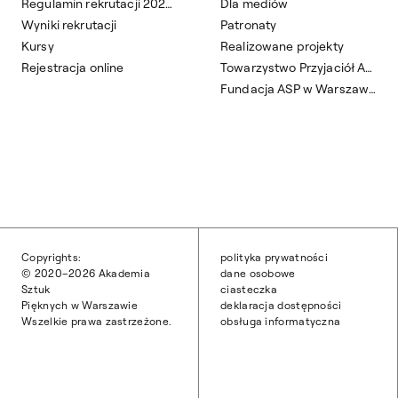
Regulamin rekrutacji 2026/2027
Dla mediów
Wyniki rekrutacji
Patronaty
Kursy
Realizowane projekty
Rejestracja online
Towarzystwo Przyjaciół ASP
Fundacja ASP w Warszawie
Copyrights:
polityka prywatności
© 2020–2026 Akademia
dane osobowe
Sztuk
ciasteczka
Pięknych w Warszawie
deklaracja dostępności
Wszelkie prawa zastrzeżone.
obsługa informatyczna