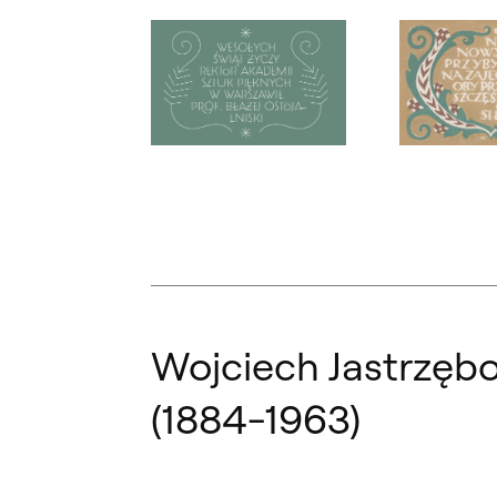
Otwórz okno dialogowe, slajd numer: 1
Otwórz okno d
Wojciech Jastrzęb
(1884-1963)