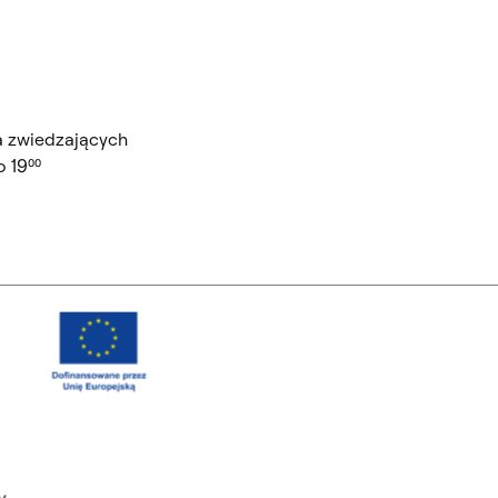
a zwiedzających
 19⁰⁰