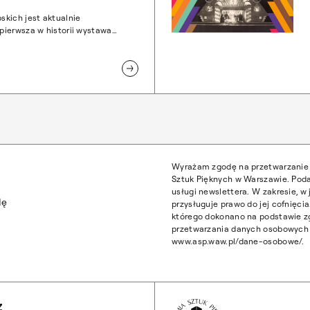
kich jest aktualnie
ierwsza w historii wystawa
artysty-projektanta, profesora i
ed wojną rektora uczelni –
rzębowskiego, „Projektant.
zębowski (1884–1963)”. Sale
le” oraz „Symbole i Codzienność
a zwiedzających do 19 maja.
Wyrażam zgodę na przetwarzanie 
Sztuk Pięknych w Warszawie. Poda
usługi newslettera. W zakresie, 
dę
przysługuje prawo do jej cofnięc
którego dokonano na podstawie z
przetwarzania danych osobowych z
www.asp.waw.pl/dane-osobowe/.
Wróć na Stronę 
Z