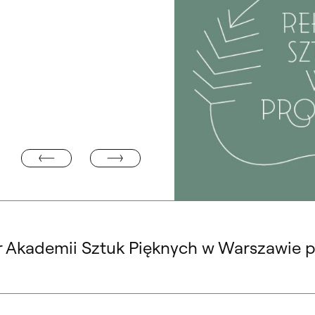
„WYSTAWA JUBILEUSZOWA” W GALERII PRACOWNI NR
RZENI MIEJSKIEJ
 Akademii Sztuk Pięknych w Warszawie pro