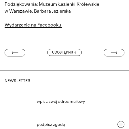
Podziękowania: Muzeum Łazienki Królewskie
w Warszawie, Barbara Jezierska
Wydarzenie na Facebooku
WYSTAWA NATA
UDOSTĘPNIJ
F OUR MEMORY”
NEWSLETTER
wpisz swój adres mailowy
podpisz zgodę