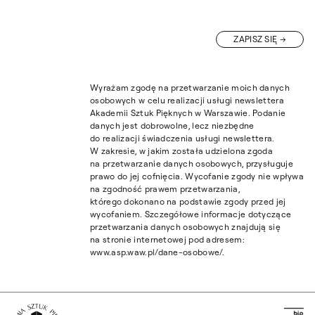
ZAPISZ SIĘ
Wyrażam zgodę na przetwarzanie moich danych
osobowych w celu realizacji usługi newslettera
Akademii Sztuk Pięknych w Warszawie. Podanie
danych jest dobrowolne, lecz niezbędne
do realizacji świadczenia usługi newslettera.
W zakresie, w jakim została udzielona zgoda
na przetwarzanie danych osobowych, przysługuje
prawo do jej cofnięcia. Wycofanie zgody nie wpływa
na zgodność prawem przetwarzania,
którego dokonano na podstawie zgody przed jej
wycofaniem. Szczegółowe informacje dotyczące
przetwarzania danych osobowych znajdują się
na stronie internetowej pod adresem:
www.asp.waw.pl/dane-osobowe/.
Pr
Wróć na Stronę Główną