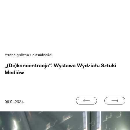
Przejdź do wyszukiwarki
Przejdź do treści
strona główna
/
aktualności
„(De)koncentracja”. Wystawa Wydziału Sztuki
Mediów
WYSTAWA NATA
09.01.2024
Z NASZEJ PAMIĘCI” / „THE LANDSCAPE OF OUR MEMORY”