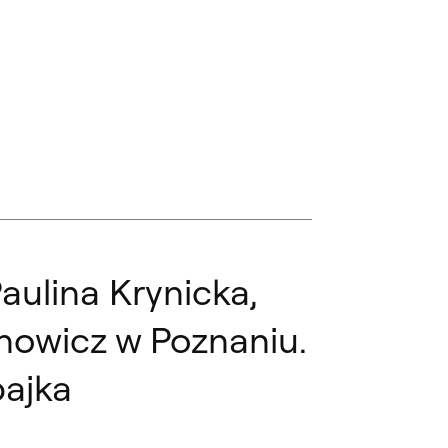
ulina Krynicka,
nowicz w Poznaniu.
bajka