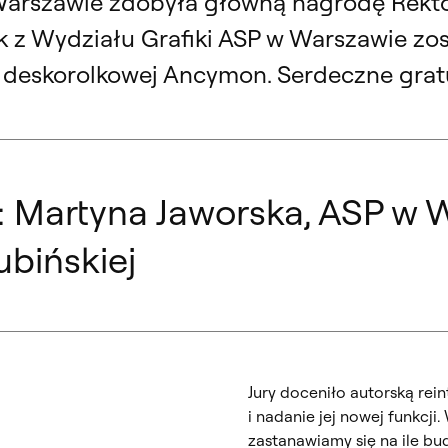
arszawie zdobyła główną nagrodę Rektoró
ak z Wydziału Grafiki ASP w Warszawie zo
i deskorolkowej Ancymon. Serdeczne gratu
 Martyna Jaworska, ASP w W
ubińskiej
Jury doceniło autorską rein
i nadanie jej nowej funkcji
zastanawiamy się na ile bud