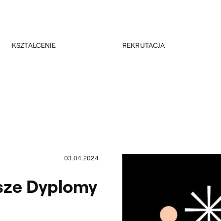
Przejdź do wyszukiwarki
Przejdź do treści
KSZTAŁCENIE
REKRUTACJA
Kierunki studiów
Rekrutacja 2026/2027
Studia podyplomowe
Regulamin rekrutacji 2026/2027
Erasmus +
Wyniki rekrutacji
Kadra
Kursy
Dokumenty
Rejestracja online
Jakość kształcenia
03.04.2024
sze Dyplomy