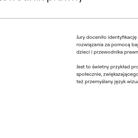
Jury doceniło identyfikacj
rozwiązania za pomocą baj
dzieci i przewodnika praw
Jest to świetny przykład 
społecznie, zwiększająceg
też przemyślany język wiz