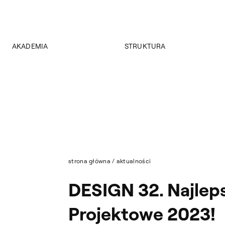
AKADEMIA
STRUKTURA
O Akademii
Wydziały
Władze
Instytuty
Wybory 2024
Jednostki międzywydziałowe
Pałac Czapskich
Archiwum
Projekty
Biblioteka Główna
Budynki
Muzeum
Dostępność
Wydawnictwo
Tekst ETR
strona główna
/
aktualności
Sklep
Aktualności
DESIGN 32. Najlep
Mapa serwisu
Projektowe 2023!