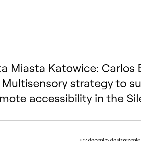
 Miasta Katowice: Carlos B
ultisensory strategy to sup
mote accessibility in the S
Jury doceniło dostrzeżeni