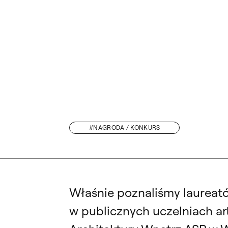
#NAGRODA / KONKURS
PARADYŻ DESIGNERS. POZNALIŚMY LAUREATÓW MIĘDZYNARODOWEJ E
Właśnie poznaliśmy laureató
w publicznych uczelniach ar