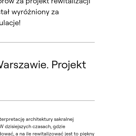
w za projekt rewitalizacji
stał wyróżniony za
lacje!
arszawie. Projekt
terpretację architektury sakralnej
. W dzisiejszych czasach, gdzie
ować, a na ile rewitalizować jest to piękny