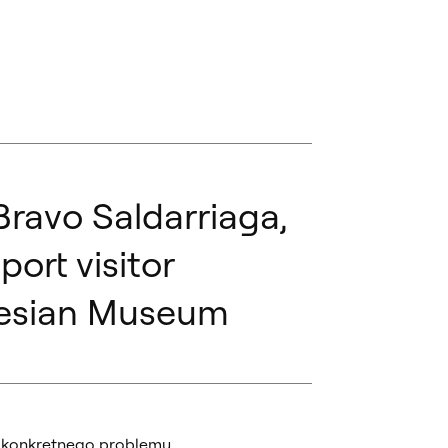
ravo Saldarriaga,
ort visitor
ilesian Museum
e konkretnego problemu,