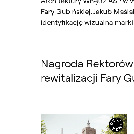
Architektury Wnętrz ASP w W
Fary Gubińskiej. Jakub Maśl
identyfikację wizualną mark
Nagroda Rektorów:
rewitalizacji Fary G