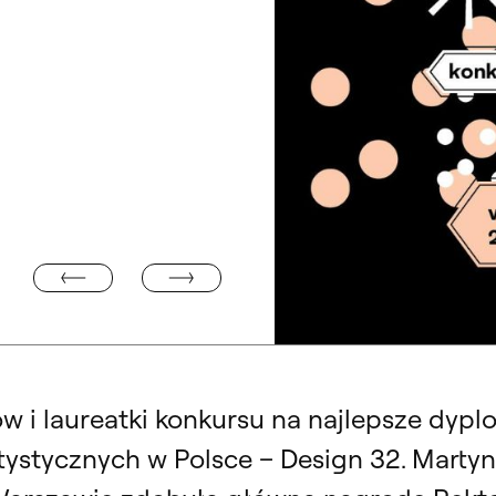
WARSZTATY ARTETERAPII DLA OSÓB STUDIUJĄCYCH
DYCJI KONKURSU
Design 32. Najlepsze Dyplomy Pro
w i laureatki konkursu na najlepsze dyp
tystycznych w Polsce – Design 32. Marty