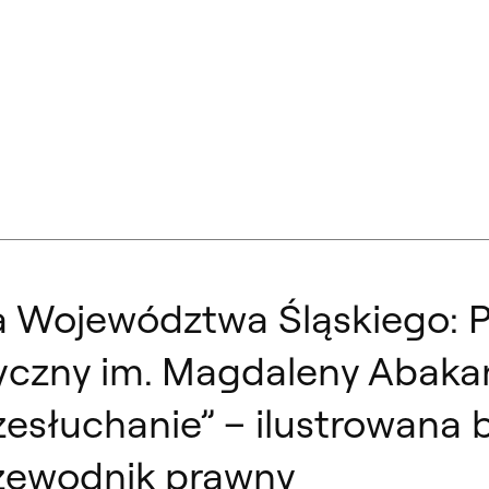
 Województwa Śląskiego: Pa
tyczny im. Magdaleny Abaka
zesłuchanie” – ilustrowana 
rzewodnik prawny