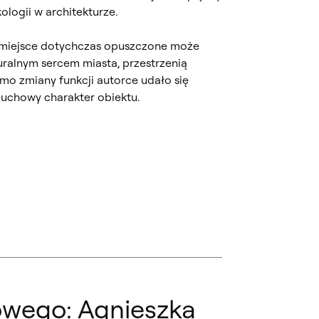
ologii w architekturze.
 miejsce dotychczas opuszczone może
turalnym sercem miasta, przestrzenią
imo zmiany funkcji autorce udało się
uchowy charakter obiektu.
owego: Agnieszka