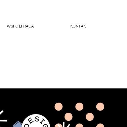
WSPÓŁPRACA
KONTAKT
Promocja
Kancelaria Główna
Dla mediów
Dziekanaty
Patronaty
Pałac Czapskich
Realizowane projekty
Administracja
Towarzystwo Przyjaciół ASP
Budynki
Fundacja ASP w Warszawie