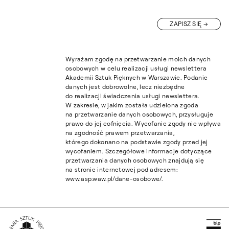
ZAPISZ SIĘ
Wyrażam zgodę na przetwarzanie moich danych
osobowych w celu realizacji usługi newslettera
Akademii Sztuk Pięknych w Warszawie. Podanie
danych jest dobrowolne, lecz niezbędne
do realizacji świadczenia usługi newslettera.
W zakresie, w jakim została udzielona zgoda
na przetwarzanie danych osobowych, przysługuje
prawo do jej cofnięcia. Wycofanie zgody nie wpływa
na zgodność prawem przetwarzania,
którego dokonano na podstawie zgody przed jej
wycofaniem. Szczegółowe informacje dotyczące
przetwarzania danych osobowych znajdują się
na stronie internetowej pod adresem:
www.asp.waw.pl/dane-osobowe/.
Pr
Wróć na Stronę Główną