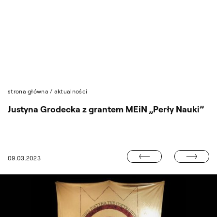
Przejdź do wyszukiwarki
Przejdź do treści
strona główna
/
aktualności
Justyna Grodecka z grantem MEiN „Perły Nauki”
MUZYKA MA SW
09.03.2023
 SCENOGRAFIĄ MARTYNY KANDER W TEATRZE NARODOWYM