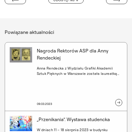
RZE NARODOWYM
Powiązane aktualności
Nagroda Rektorów ASP dla Anny
Rendeckiej
Anna Rendecka z Wydziału Grafiki Akademii
Sztuk Pięknych w Warszawie została laureatką
14. edycji konkursu Najlepsze Dyplomy ASP 2022.
Absolwentka uzyskała Nagrodę Rektorów ASP za
pracę pt. "Zanikanie" przygotowaną pod opieką
prof. Andrzeja Węcławskiego.
09.03.2023
„Przenikania”. Wystawa studencka
W dniach 11 – 18 sierpnia 2023 w budynku