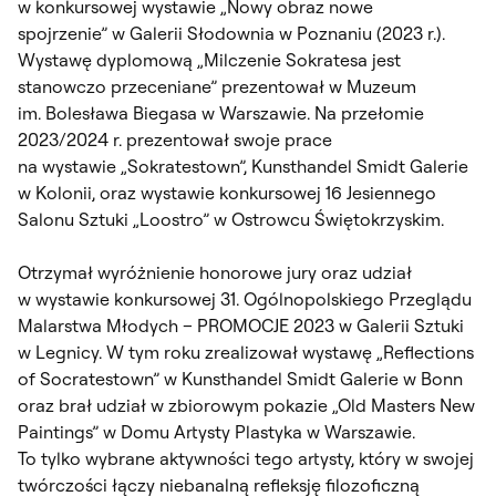
w konkursowej wystawie „Nowy obraz nowe
spojrzenie” w Galerii Słodownia w Poznaniu (2023 r.).
Wystawę dyplomową „Milczenie Sokratesa jest
stanowczo przeceniane” prezentował w Muzeum
im. Bolesława Biegasa w Warszawie. Na przełomie
2023/2024 r. prezentował swoje prace
na wystawie „Sokratestown”, Kunsthandel Smidt Galerie
w Kolonii, oraz wystawie konkursowej 16 Jesiennego
Salonu Sztuki „Loostro”
w Ostrowcu Świętokrzyskim.
Otrzymał wyróżnienie honorowe jury oraz udział
w wystawie konkursowej 31. Ogólnopolskiego Przeglądu
Malarstwa Młodych – PROMOCJE 2023
w Galerii Sztuki
w Legnicy. W tym roku zrealizował wystawę „Reflections
of Socratestown”
w Kunsthandel Smidt Galerie w Bonn
oraz brał udział w zbiorowym pokazie „Old Masters New
Paintings”
w Domu Artysty Plastyka w Warszawie.
To tylko wybrane aktywności tego artysty, który w swojej
twórczości łączy niebanalną refleksję filozoficzną