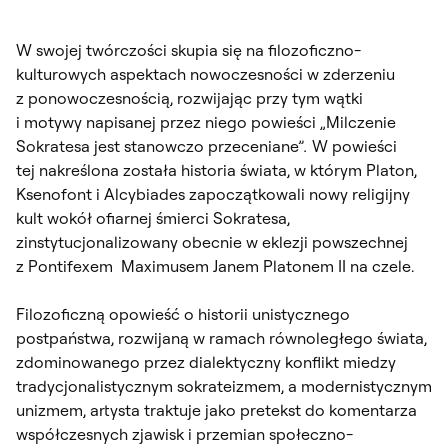
W swojej twórczości skupia się na filozoficzno-
kulturowych aspektach nowoczesności w zderzeniu
z ponowoczesnością, rozwijając przy tym wątki
i motywy napisanej przez niego powieści „Milczenie
Sokratesa jest stanowczo przeceniane”
.
W powieści
tej nakreślona została historia świata, w którym Platon,
Ksenofont i Alcybiades zapoczątkowali nowy religijny
kult wokół ofiarnej śmierci Sokratesa,
zinstytucjonalizowany obecnie w eklezji powszechnej
z Pontifexem Maximusem Janem Platonem II na czele.
Filozoficzną opowieść o historii unistycznego
postpaństwa, rozwijaną w ramach równoległego świata,
zdominowanego przez dialektyczny konflikt miedzy
tradycjonalistycznym sokrateizmem, a modernistycznym
unizmem, artysta traktuje jako pretekst do komentarza
współczesnych zjawisk i przemian społeczno-