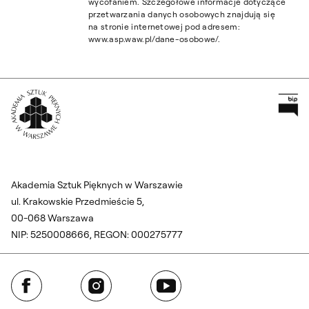
wycofaniem. Szczegółowe informacje dotyczące
przetwarzania danych osobowych znajdują się
na stronie internetowej pod adresem:
www.asp.waw.pl/dane-osobowe/.
Pr
Wróć na Stronę Główną
Akademia Sztuk Pięknych w Warszawie
ul. Krakowskie Przedmieście 5,
00-068 Warszawa
NIP: 5250008666, REGON: 000275777
Facebook
Instagram
YouTube