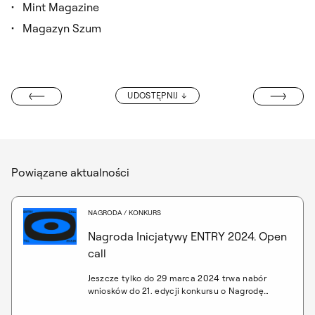
Mint Magazine
Magazyn Szum
DAWID OGROD
UDOSTĘPNIJ
AINST GRAVITY
Powiązane aktualności
NAGRODA / KONKURS
Nagroda Inicjatywy ENTRY 2024. Open
call
Jeszcze tylko do 29 marca 2024 trwa nabór
wniosków do 21. edycji konkursu o Nagrodę
Inicjatywy ENTRY, którego celem jest wsparcie