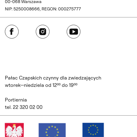
00-068 Warszawa
NIP: 5250008666, REGON: 000275777
Facebook
Instagram
YouTube
Pałac Czapskich czynny dla zwiedzających
wtorek—niedziela od 12⁰⁰ do 19⁰⁰
Portiernia
tel. 22 320 02 00