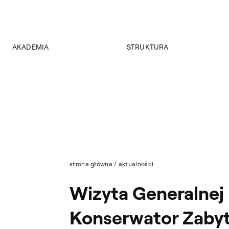
AKADEMIA
STRUKTURA
O Akademii
Wydziały
Władze
Instytuty
Wybory 2024
Jednostki międzywydziałowe
Pałac Czapskich
Archiwum
Projekty
Biblioteka Główna
Budynki
Muzeum
Dostępność
Wydawnictwo
Tekst ETR
strona główna
/
aktualności
Sklep
Aktualności
Wizyta Generalnej
Mapa serwisu
Konserwator Zaby