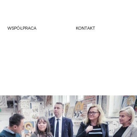
WSPÓŁPRACA
KONTAKT
Promocja
Kancelaria Główna
Dla mediów
Dziekanaty
Patronaty
Pałac Czapskich
Realizowane projekty
Administracja
Towarzystwo Przyjaciół ASP
Budynki
Fundacja ASP w Warszawie