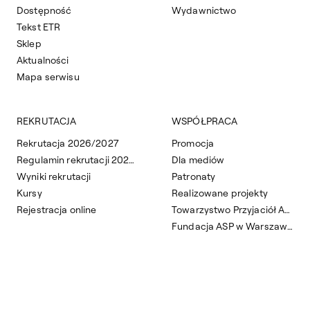
Dostępność
Wydawnictwo
Tekst ETR
Sklep
Aktualności
Mapa serwisu
REKRUTACJA
WSPÓŁPRACA
Rekrutacja 2026/2027
Promocja
Regulamin rekrutacji 2026/2027
Dla mediów
Wyniki rekrutacji
Patronaty
Kursy
Realizowane projekty
Rejestracja online
Towarzystwo Przyjaciół ASP
Fundacja ASP w Warszawie