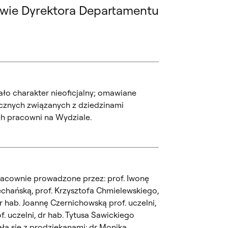
twie Dyrektora Departamentu
iało charakter nieoficjalny; omawiane
icznych związanych z dziedzinami
ch pracowni na Wydziale.
pracownie prowadzone przez: prof. Iwonę
echańską, prof. Krzysztofa Chmielewskiego,
r hab. Joannę Czernichowską prof. uczelni,
. uczelni, dr hab. Tytusa Sawickiego
kała się z prodziekanami: dr Moniką