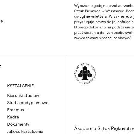
Wyrażam zgodę na przetwarzanie 
Sztuk Pięknych w Warszawie. Poda
usługi newslettera. W zakresie, 
dę
przysługuje prawo do jej cofnięc
którego dokonano na podstawie z
przetwarzania danych osobowych z
www.asp.waw.pl/dane-osobowe/.
Wróć na Stronę 
Z
KSZTAŁCENIE
Kierunki studiów
Studia podyplomowe
Erasmus +
Kadra
Dokumenty
Akademia Sztuk Pięknych 
Jakość kształcenia