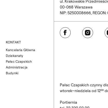
ul. Krakowskie Przedmieście
00-068 Warszawa
NIP: 5250008666, REGON:
Facebook
Instagram
Y
KONTAKT
Kancelaria Główna
Dziekanaty
Pałac Czapskich
Administracja
Budynki
Pałac Czapskich czynny dl
wtorek—niedziela od 12⁰⁰ do
Portiernia
tel. 22 320 02 00