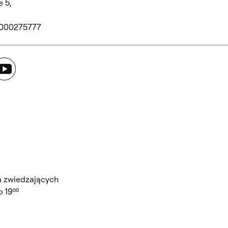
 5,
 000275777
ouTube
a zwiedzających
 19⁰⁰