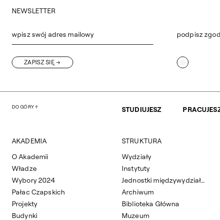
NEWSLETTER
wpisz swój adres mailowy
podpisz zgo
ZAPISZ SIĘ
DO GÓRY
STUDIUJESZ
PRACUJES
AKADEMIA
STRUKTURA
O Akademii
Wydziały
Władze
Instytuty
Wybory 2024
Jednostki międzywydziałowe
Pałac Czapskich
Archiwum
Projekty
Biblioteka Główna
Budynki
Muzeum