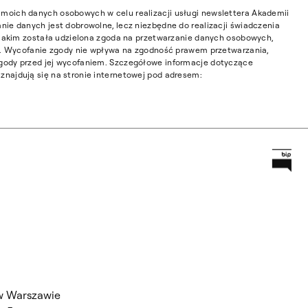
moich danych osobowych w celu realizacji usługi newslettera Akademii
nie danych jest dobrowolne, lecz niezbędne do realizacji świadczenia
w jakim została udzielona zgoda na przetwarzanie danych osobowych,
ia. Wycofanie zgody nie wpływa na zgodność prawem przetwarzania,
gody przed jej wycofaniem. Szczegółowe informacje dotyczące
najdują się na stronie internetowej pod adresem:
Prz
Główną
w Warszawie