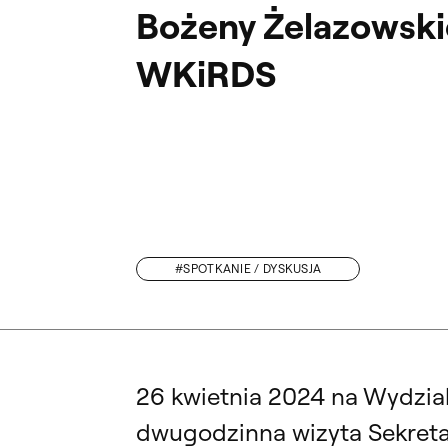
Bożeny Żelazowski
WKiRDS
#SPOTKANIE / DYSKUSJA
 PÓKI ŚWIAT ISTNIEJE”. WYSTAWA WIRDS W MUZEUM PAŁACU KRÓLA JANA 
26 kwietnia 2024 na Wydzial
dwugodzinna wizyta Sekretar