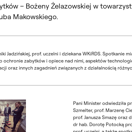
ytków – Bożeny Żelazowskiej w towarzys
kuba Makowskiego.
niki Jadzińskiej, prof. uczelni i dziekana WKiRDS. Spotkanie m
y o ochronie zabytków i opiece nad nimi, aspektów technolog
acji oraz innych zagadnień związanych z działalnością różny
Pani Minister odwiedziła 
Szmelter, prof. Marzenę Ci
prof. Janusza Smazę oraz d
dr hab. Dorotę Potocką prof
prof. uczelni, a także spot