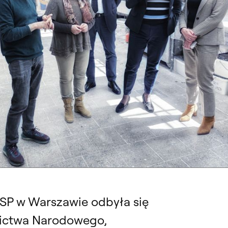
bytków – Bożeny Żelazowskiej na WKiRDS, 26 kwietnia 2024. Fot. arch.
 ASP w Warszawie odbyła się
dzictwa Narodowego,