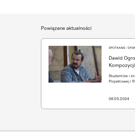
Powiązane aktualności
SPOTKANIE / DYS
Dawid Ogro
Kompozycji 
WKiRDS
Studentów i s
Projektowej i 
Restauracji Dz
prowadzonej pr
Keijego Matsu
06.05.2024
aktor, dwukrot
Filmowej Orzeł
męska. Rozmow
Krajewski.