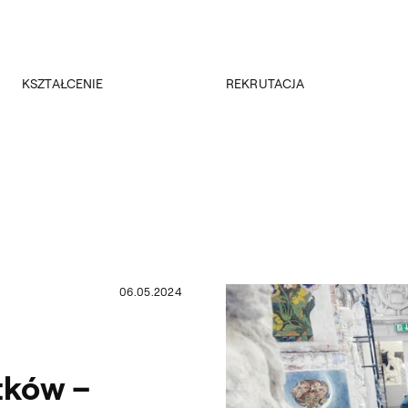
Przejdź do wyszukiwarki
Przejdź do treści
KSZTAŁCENIE
REKRUTACJA
Kierunki studiów
Rekrutacja 2026/2027
Studia podyplomowe
Regulamin rekrutacji 2026/2027
Erasmus +
Wyniki rekrutacji
Kadra
Kursy
Dokumenty
Rejestracja online
Jakość kształcenia
06.05.2024
tków –