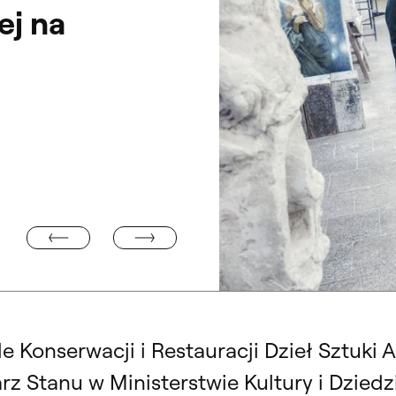
ej na
“SKUTKI UBOCZNE”. WYSTAWA / POKAZ
III W WILANOWIE
Wizyta Generalnej Konserwator Za
Wydziału KiRDS
e Konserwacji i Restauracji Dzieł Sztuki
z Stanu w Ministerstwie Kultury i Dzie