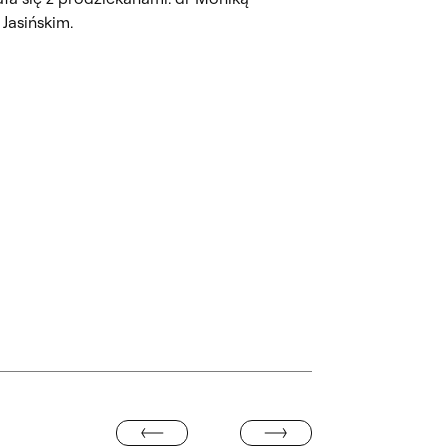
Jasińskim.
we, slajd numer: 6
“SKUTKI UBOCZNE”. WYSTAWA / P
 KRÓLA JANA III W WILANOWIE