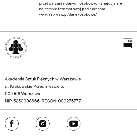
przetwarzania danych osobowych znajdują się
na stronie internetowej pod adresem:
www.asp.waw.pl/dane-osobowe/.
Pr
Wróć na Stronę Główną
Akademia Sztuk Pięknych w Warszawie
ul. Krakowskie Przedmieście 5,
00-068 Warszawa
NIP: 5250008666, REGON: 000275777
Facebook
Instagram
YouTube