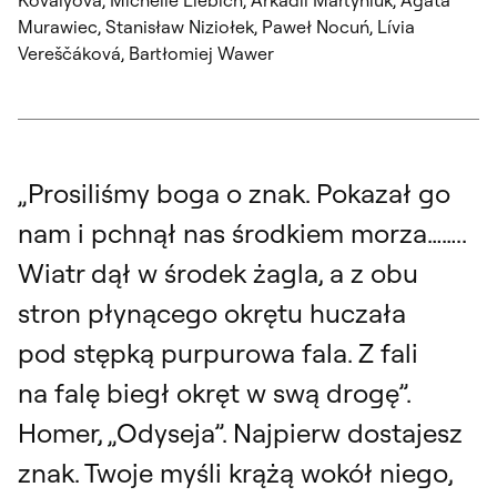
Murawiec, Stanisław Niziołek, Paweł Nocuń, Lívia
Vereščáková, Bartłomiej Wawer
„Prosiliśmy boga o znak. Pokazał go
nam i pchnął nas środkiem morza……..
Wiatr dął w środek żagla, a z obu
stron płynącego okrętu huczała
pod stępką purpurowa fala. Z fali
na falę biegł okręt w swą drogę”.
Homer, „Odyseja”. Najpierw dostajesz
znak. Twoje myśli krążą wokół niego,