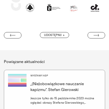
MUSICAL „WE 
UDOSTĘPNIJ
H WARSZTATÓW
Powiązane aktualności
WYSTAWY ASP
„(Nie)obowiązkowe nauczanie
kapizmu”. Stefan Gierowski
Jeszcze tylko do 15 października 2023 można
oglądać obrazy Stefana Gierowskiego,
prezentowane w Pałacu Czapskich w ramach