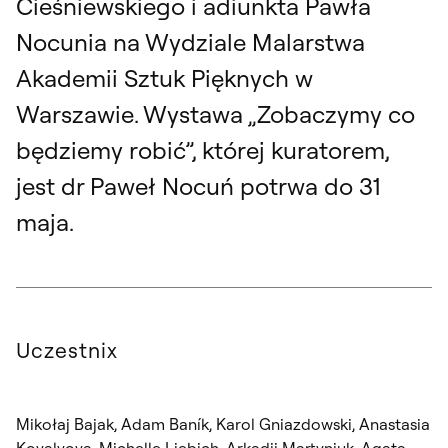
Cieśniewskiego i adiunkta Pawła
Nocunia na Wydziale Malarstwa
Akademii Sztuk Pięknych w
Warszawie. Wystawa „Zobaczymy co
będziemy robić”, której kuratorem,
jest dr Paweł Nocuń potrwa do 31
maja.
Uczestnix
Mikołaj Bajak, Adam Baník, Karol Gniazdowski, Anastasia
Kovalyova, Michelle Liebich, Arkadii Martyniuk, Agata