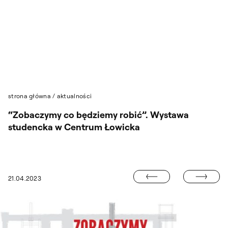
Przejdź do wyszukiwarki
Przejdź do treści
strona główna
/
aktualności
“Zobaczymy co będziemy robić”. Wystawa
studencka w Centrum Łowicka
MUSICAL „WE 
21.04.2023
EZENTUJĄCA EFEKTY MIĘDZYNARODOWYCH WARSZTATÓW