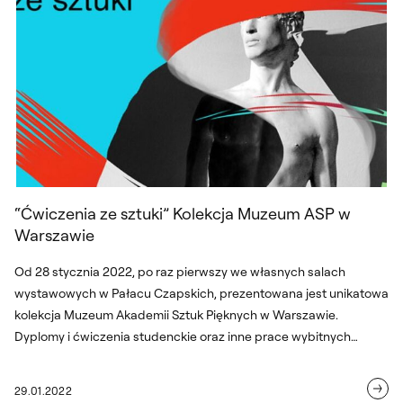
“Ćwiczenia ze sztuki” Kolekcja Muzeum ASP w
Warszawie
Od 28 stycznia 2022, po raz pierwszy we własnych salach
wystawowych w Pałacu Czapskich, prezentowana jest unikatowa
kolekcja Muzeum Akademii Sztuk Pięknych w Warszawie.
Dyplomy i ćwiczenia studenckie oraz inne prace wybitnych
artystek i artystów współczesnych (w sumie aż 86) można
oglądać podczas wystawy pt. "Ćwiczenia ze sztuki" do 17
29.01.2022
września 2022. W dniu otwarcia wystawy – 28 stycznia 2022