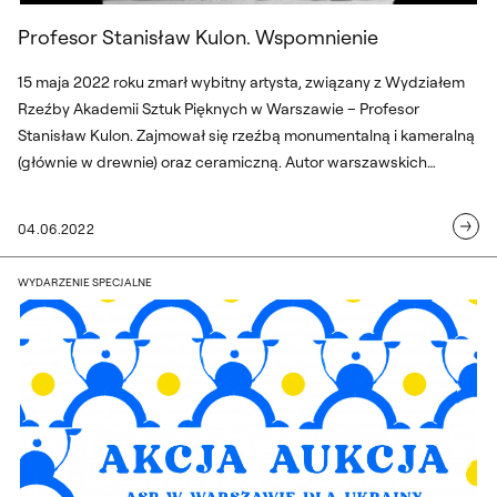
Profesor Stanisław Kulon. Wspomnienie
15 maja 2022 roku zmarł wybitny artysta, związany z Wydziałem
Rzeźby Akademii Sztuk Pięknych w Warszawie – Profesor
Stanisław Kulon. Zajmował się rzeźbą monumentalną i kameralną
(głównie w drewnie) oraz ceramiczną. Autor warszawskich
pomników: Marii Konopnickiej w Ogrodzie Saskim (1966),
“Chwała Saperom” przy Wisłostradzie (1975) i wielu innych.
04.06.2022
Aukcja Sztuki dla Ukrainy
WYDARZENIE SPECJALNE