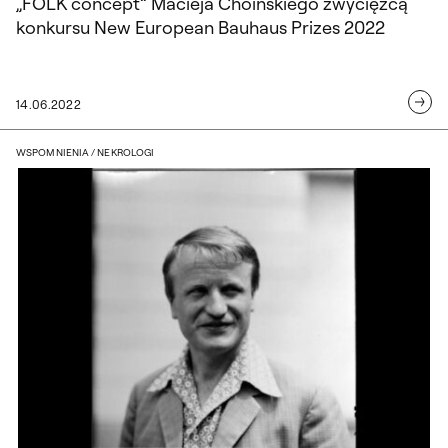
„FOLK concept” Macieja Choińskiego zwycięzcą
konkursu New European Bauhaus Prizes 2022
14.06.2022
Profesor Stanisław Kulon. Wspomnienie
WSPOMNIENIA / NEKROLOGI