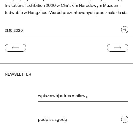
Invitational Exhibition 2020 w Chińskim Narodowym Muzeum
Jedwabiu w Hangzhou. Wśród prezentowanych prac znalazła się
suknia projektu dr hab. Doroty Kołodyńskiej (prof. ASP, Wydział
Scenografii).
21.10.2020
NASTĘPNA ST
EDNIA STRONA
NEWSLETTER
wpisz swój adres mailowy
podpisz zgodę