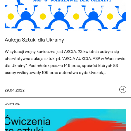
Aukcja Sztuki dla Ukrainy
W sytuacji wojny konieczna jest AKCJA. 23 kwietnia odbyła się
charytatywna aukcja sztuki pt. "AKCJA AUKCJA. ASP w Warszawie
dla Ukrainy". Pod młotek poszło 146 prac, spośród których 83
osoby wylicytowały 106 prac autorstwa dydaktyczek,
dydaktyków, absolwentek, absolwentów, studentek, studentów
warszawskiej ASP oraz dziewięciu naszych gościń z Ukrainy.
29.04.2022
Aukcję poprowadzili: dr Marika Kuźmicz oraz Dariusz Mikołajczak.
Nie bez dumy informujemy, że udało nam się zebrać ponad 125
“Ćwiczenia ze sztuki” Kolekcja Muzeum
WYSTAWA
000 zł!