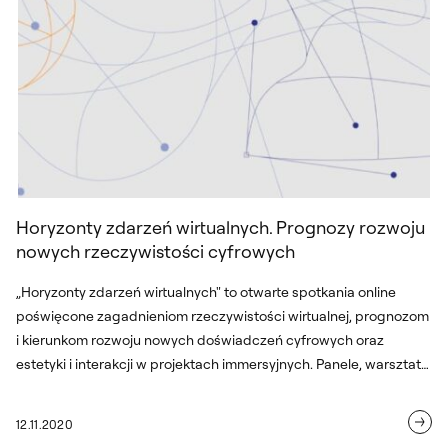
Horyzonty zdarzeń wirtualnych. Prognozy rozwoju
nowych rzeczywistości cyfrowych
„Horyzonty zdarzeń wirtualnych" to otwarte spotkania online
poświęcone zagadnieniom rzeczywistości wirtualnej, prognozom
i kierunkom rozwoju nowych doświadczeń cyfrowych oraz
estetyki i interakcji w projektach immersyjnych. Panele, warsztaty
i wykłady online powstały we współpracy z Galerią Arsenał
(Białystok) oraz Pracownią 3D i Zdarzeń Wirtualnych II na
12.11.2020
Wydziale Sztuki Mediów ASP w Warszawie w Katedrze