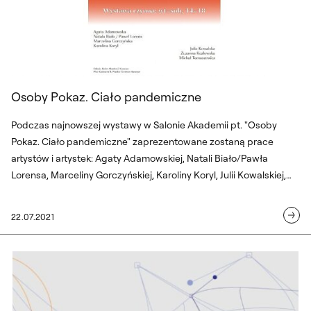
Osoby Pokaz. Ciało pandemiczne
Podczas najnowszej wystawy w Salonie Akademii pt. "Osoby
Pokaz. Ciało pandemiczne" zaprezentowane zostaną prace
artystów i artystek: Agaty Adamowskiej, Natali Biało/Pawła
Lorensa, Marceliny Gorczyńskiej, Karoliny Koryl, Julii Kowalskiej,
Zuzanny Kozłowskiej, Michała Tomaszewicza, którzy "patrzą na
ciało z czułością" jak na "nośnik bytu, energii". Wystawa w Salonie
22.07.2021
Akademii w Centrum Praskim Koneser potrwa od 27 lipca do 4
września 2021. Wernisaż: 24 lipca w godzinach 16:00 – 20:00.
Horyzonty zdarzeń wirtualnych. Prognoz