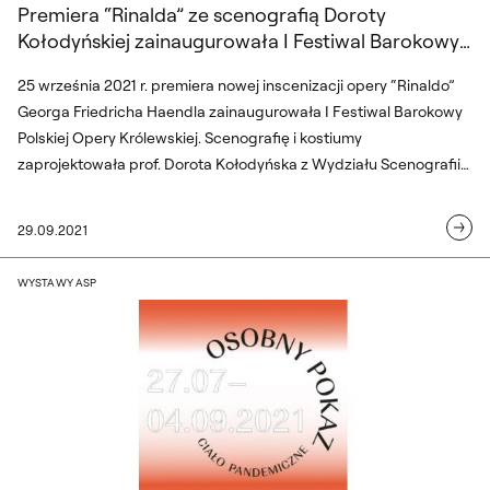
Premiera “Rinalda” ze scenografią Doroty
Kołodyńskiej zainaugurowała I Festiwal Barokowy
Polskiej Opery Królewskiej
25 września 2021 r. premiera nowej inscenizacji opery “Rinaldo”
Georga Friedricha Haendla zainaugurowała I Festiwal Barokowy
Polskiej Opery Królewskiej. Scenografię i kostiumy
zaprojektowała prof. Dorota Kołodyńska z Wydziału Scenografii
warszawskiej Akademii Sztuk Pięknych.
29.09.2021
Osoby Pokaz. Ciało pandemiczne
WYSTAWY ASP