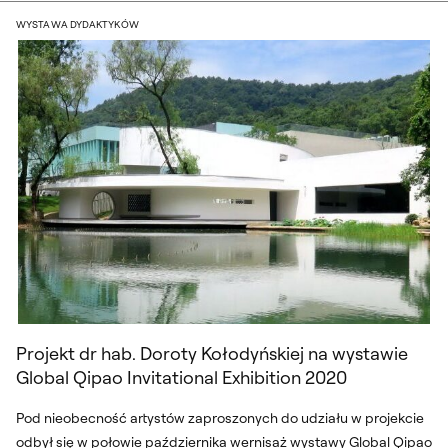
Przestrzeni Wirtualnej.
Projekt dr hab. Doroty Kołodyńskiej na w
WYSTAWA DYDAKTYKÓW
Projekt dr hab. Doroty Kołodyńskiej na wystawie
Global Qipao Invitational Exhibition 2020
Pod nieobecność artystów zaproszonych do udziału w projekcie
odbył się w połowie października wernisaż wystawy Global Qipao