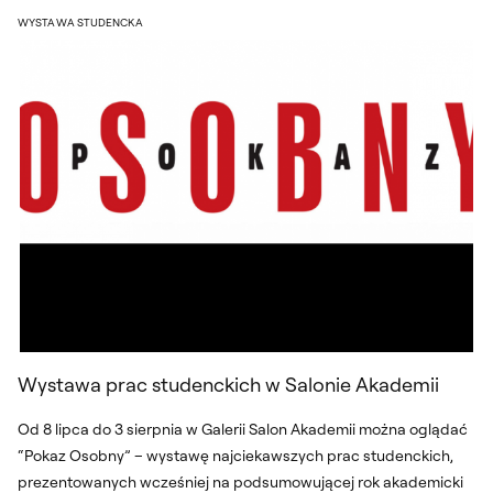
ekspozycji będzie można zobaczyć prace dyplomowe autorstwa
Wystawa prac studenckich w Salonie Ak
WYSTAWA STUDENCKA
osób studiujących na Wydziale Wzornictwa: Katarzyny Brągiel,
Emilii Kolanowskiej, Barbary Konieckiej, Zofii Kozłowskiej, Xenii
Kwiatkowskiej, Benedykta Tyszkiewicza, Olgi Kozłowskiej,
Kajetana Jełowickiego oraz Zuzanny Gocławskiej.
Wystawa prac studenckich w Salonie Akademii
Od 8 lipca do 3 sierpnia w Galerii Salon Akademii można oglądać
“Pokaz Osobny” – wystawę najciekawszych prac studenckich,
prezentowanych wcześniej na podsumowującej rok akademicki