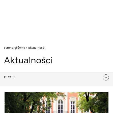
Przejdź do wyszukiwarki
Przejdź do treści
Lista: Aktualności
strona główna
/
aktualności
Aktualności
FILTRUJ
Opcje filtrowania
Protest Rektorów Uczelni Artystycznych