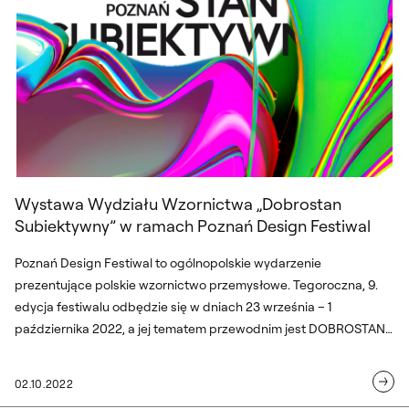
Wystawa Wydziału Wzornictwa „Dobrostan
Subiektywny” w ramach Poznań Design Festiwal
Poznań Design Festiwal to ogólnopolskie wydarzenie
prezentujące polskie wzornictwo przemysłowe. Tegoroczna, 9.
edycja festiwalu odbędzie się w dniach 23 września – 1
października 2022, a jej tematem przewodnim jest DOBROSTAN.
W programie festiwalu, obok licznych wystaw, pokazów, spotkań i
warsztatów znalazła się wystawa przygotowana przez Wydział
02.10.2022
Wzornictwa ASP w Warszawie pt. “Dobrostan Subiektywny”. Na