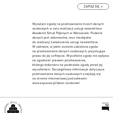
ZAPISZ SIĘ
Wyrażam zgodę na przetwarzanie moich danych
osobowych w celu realizacji usługi newslettera
Akademii Sztuk Pięknych w Warszawie. Podanie
danych jest dobrowolne, lecz niezbędne
do realizacji świadczenia usługi newslettera.
W zakresie, w jakim została udzielona zgoda
na przetwarzanie danych osobowych, przysługuje
prawo do jej cofnięcia. Wycofanie zgody nie wpływa
na zgodność prawem przetwarzania,
którego dokonano na podstawie zgody przed jej
wycofaniem. Szczegółowe informacje dotyczące
przetwarzania danych osobowych znajdują się
na stronie internetowej pod adresem:
www.asp.waw.pl/dane-osobowe/.
Pr
Wróć na Stronę Główną