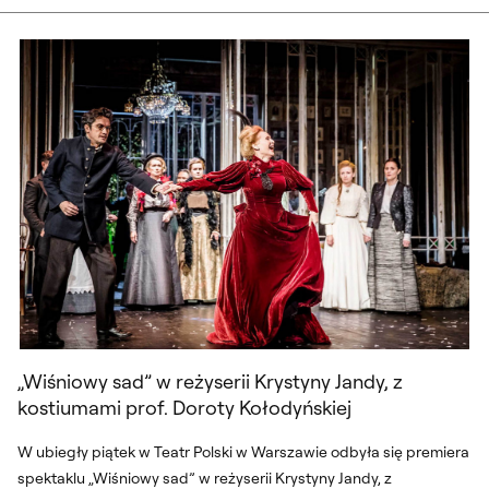
odbyło się spotkanie z kuratorkami wystawy i zespołem Muzeum.
„Wiśniowy sad” w reżyserii Krystyny Jand
Zapraszamy!
„Wiśniowy sad” w reżyserii Krystyny Jandy, z
kostiumami prof. Doroty Kołodyńskiej
W ubiegły piątek w Teatr Polski w Warszawie odbyła się premiera
spektaklu „Wiśniowy sad” w reżyserii Krystyny Jandy, z